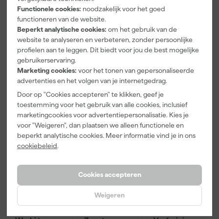
Functionele cookies:
noodzakelijk voor het goed
Pasvorm
Slim Fit
functioneren van de website.
Beperkt analytische cookies:
om het gebruik van de
Type werkkleding
Polo
website te analyseren en verbeteren, zonder persoonlijke
profielen aan te leggen. Dit biedt voor jou de best mogelijke
Bekijk alle kenmerken
gebruikerservaring.
Marketing cookies:
voor het tonen van gepersonaliseerde
advertenties en het volgen van je internetgedrag.
Vaak gekocht met
Door op "Cookies accepteren" te klikken, geef je
Kassakorting
Onze Top 10
toestemming voor het gebruik van alle cookies, inclusief
marketingcookies voor advertentiepersonalisatie. Kies je
voor "Weigeren", dan plaatsen we alleen functionele en
beperkt analytische cookies. Meer informatie vind je in ons
cookiebeleid
.
Cookies accepteren
Weigeren
Paintura
Workman
Rilly Multi
Lucamax
2920 Riem
Ontvetter en