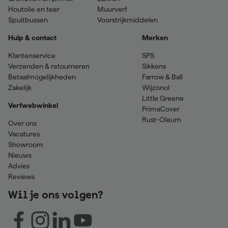
Houtolie en teer
Muurverf
Spuitbussen
Voorstrijkmiddelen
Hulp & contact
Merken
Klantenservice
SPS
Verzenden & retourneren
Sikkens
Betaalmogelijkheden
Farrow & Ball
Zakelijk
Wijzonol
Little Greene
Verfwebwinkel
PrimaCover
Rust-Oleum
Over ons
Vacatures
Showroom
Nieuws
Advies
Reviews
Wil je ons volgen?