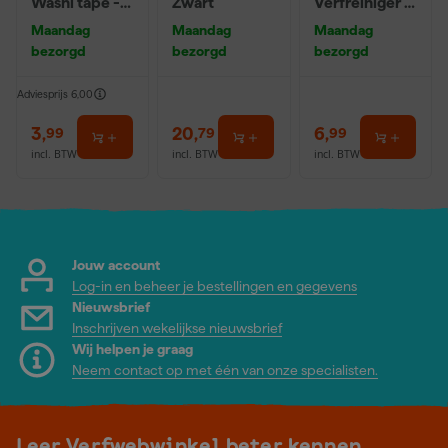
Washi tape -
Zwart
Verfreiniger –
50mx24mm
0,5L
Maandag
Maandag
Maandag
bezorgd
bezorgd
bezorgd
Adviesprijs
6,00
3
,
20
,
6
,
99
79
99
incl. BTW
incl. BTW
incl. BTW
Jouw account
Log-in en beheer je bestellingen en gegevens
Nieuwsbrief
Inschrijven wekelijkse nieuwsbrief
Wij helpen je graag
Neem contact op met één van onze specialisten.
Leer Verfwebwinkel beter kennen