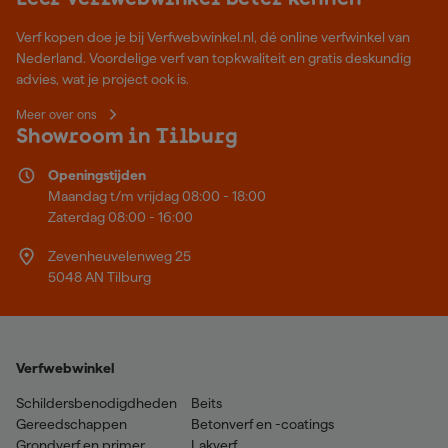
Verf kopen doe je bij Verfwebwinkel.nl, dé online verfwinkel van
Nederland. Voordelige verf van topkwaliteit en gratis deskundig
advies, wat je project ook is.
Meer over ons
Showroom in Tilburg
Openingstijden
Maandag t/m vrijdag 08:00 - 18:00
Zaterdag 08:00 - 16:00
Zevenheuvelenweg 25
5048 AN Tilburg
Verfwebwinkel
Schildersbenodigdheden
Beits
Gereedschappen
Betonverf en -coatings
Grondverf en primer
Lakverf