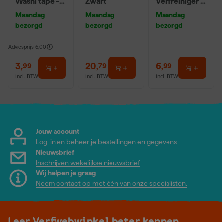
Washi tape -
Zwart
Verfreiniger –
50mx24mm
0,5L
Maandag
Maandag
Maandag
bezorgd
bezorgd
bezorgd
Adviesprijs
6,00
3
,
20
,
6
,
99
79
99
incl. BTW
incl. BTW
incl. BTW
Jouw account
Log-in en beheer je bestellingen en gegevens
Nieuwsbrief
Inschrijven wekelijkse nieuwsbrief
Wij helpen je graag
Neem contact op met één van onze specialisten.
Leer Verfwebwinkel beter kennen