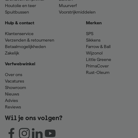
Houtolie en teer
Muurverf
Spuitbussen
Voorstrijkmiddelen
Hulp & contact
Merken
Klantenservice
SPS
Verzenden & retourneren
Sikkens
Betaalmogelijkheden
Farrow & Ball
Zakelijk
Wijzonol
Little Greene
Verfwebwinkel
PrimaCover
Rust-Oleum
Over ons
Vacatures
Showroom
Nieuws
Advies
Reviews
Wil je ons volgen?