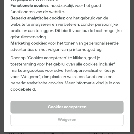
Functionele cookies:
noodzakelijk voor het goed
Pasvorm
Slim Fit
functioneren van de website.
Beperkt analytische cookies:
om het gebruik van de
Type werkkleding
Polo
website te analyseren en verbeteren, zonder persoonlijke
profielen aan te leggen. Dit biedt voor jou de best mogelijke
Bekijk alle kenmerken
gebruikerservaring.
Marketing cookies:
voor het tonen van gepersonaliseerde
advertenties en het volgen van je internetgedrag.
Vaak gekocht met
Door op "Cookies accepteren" te klikken, geef je
Kassakorting
Onze Top 10
toestemming voor het gebruik van alle cookies, inclusief
marketingcookies voor advertentiepersonalisatie. Kies je
voor "Weigeren", dan plaatsen we alleen functionele en
beperkt analytische cookies. Meer informatie vind je in ons
cookiebeleid
.
Cookies accepteren
Weigeren
Paintura
Workman
Rilly Multi
Lucamax
2920 Riem
Ontvetter en