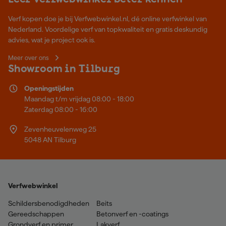
Verf kopen doe je bij Verfwebwinkel.nl, dé online verfwinkel van
Nederland. Voordelige verf van topkwaliteit en gratis deskundig
advies, wat je project ook is.
Meer over ons
Showroom in Tilburg
Openingstijden
Maandag t/m vrijdag 08:00 - 18:00
Zaterdag 08:00 - 16:00
Zevenheuvelenweg 25
5048 AN Tilburg
Verfwebwinkel
Schildersbenodigdheden
Beits
Gereedschappen
Betonverf en -coatings
Grondverf en primer
Lakverf