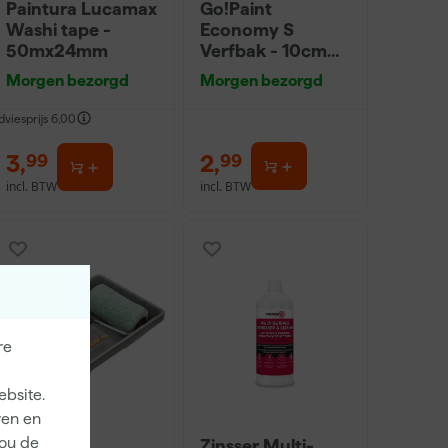
Paintura Lucamax
Go!Paint
Washi tape -
Economy S
50mx24mm
Verfbak - 10cm
Roller - 15 x 32 cm
Morgen bezorgd
Morgen bezorgd
+ 5 inzetbakken
dviesprijs
6,00
3
,
2
,
99
99
incl. BTW
incl. BTW
re
ebsite.
ren en
jou de
Anza PRO
Zinsser Multi-