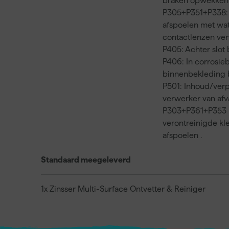
braken opwekken
P305+P351+P338:
afspoelen met wa
contactlenzen ver
P405: Achter slot
P406: In corrosie
binnenbekleding
P501: Inhoud/verp
verwerker van af
P303+P361+P353 -
verontreinigde kl
afspoelen .
Standaard meegeleverd
1x Zinsser Multi-Surface Ontvetter & Reiniger