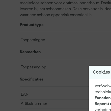
moeiteloos schoon voor optimaal onderhoud. Dankzi
leveren bij het schoonmaken. Deze ontvetter is ide
waar een schoon oppervlak essentieel is.
Product type
Toepassingen
Kenmerken
Toepassing op
Cookies
Specificaties
Verfwebwi
techniek
EAN
Function
Artikelnummer
Beperkt 
verbetere