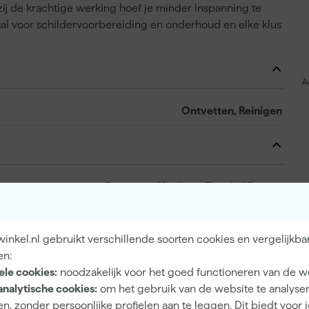
j de krachtige werking hoef je minder inspanning te
aal voor schildervoorbereiding en onderhoud en elke klus
A
Ontvetten, Reinigen
Deuren en Kozijnen, Tegels, Vloeren
nkel.nl gebruikt verschillende soorten cookies en vergelijkba
en:
5413436197322
ele cookies:
noodzakelijk voor het goed functioneren van de w
418301
analytische cookies:
om het gebruik van de website te analyse
n, zonder persoonlijke profielen aan te leggen. Dit biedt voor 