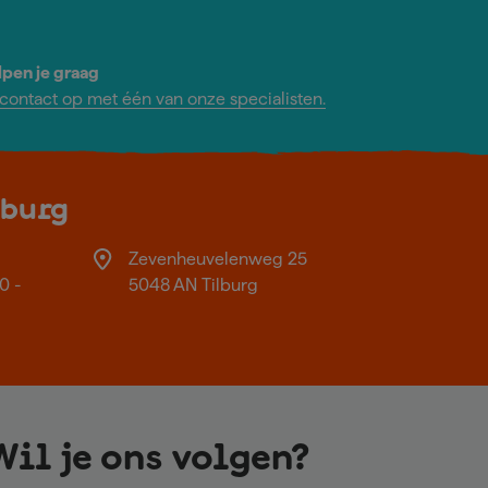
lpen je graag
ontact op met één van onze specialisten.
lburg
Zevenheuvelenweg 25
0 -
5048 AN Tilburg
Wil je ons volgen?