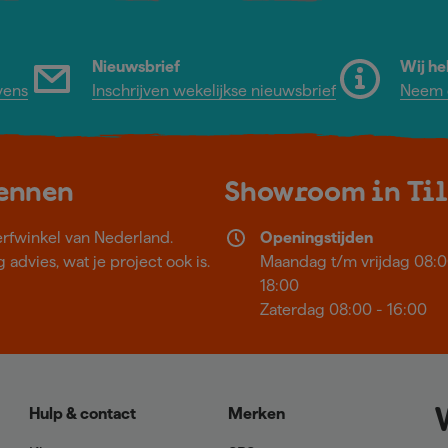
Nieuwsbrief
Wij he
vens
Inschrijven wekelijkse nieuwsbrief
Neem c
kennen
Showroom in Ti
erfwinkel van Nederland.
Openingstijden
 advies, wat je project ook is.
Maandag t/m vrijdag 08:0
18:00
Zaterdag 08:00 - 16:00
Hulp & contact
Merken