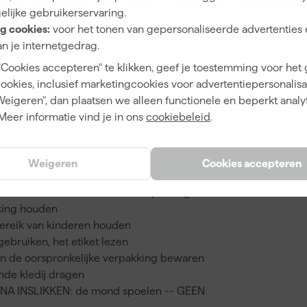
951.BX.0.5
elijke gebruikerservaring.
g cookies:
voor het tonen van gepersonaliseerde advertenties 
n je internetgedrag.
"Cookies accepteren" te klikken, geef je toestemming voor het
A
0.5 L
cookies, inclusief marketingcookies voor advertentiepersonalisat
Weigeren", dan plaatsen we alleen functionele en beperkt analy
Meer informatie vind je in ons
cookiebeleid
.
Weigeren
Cookies accepteren
n (P-zinnen)
nnen van medisch advies, de verpakking of het
kking houden
bereik van kinderen houden
gebruiken, het etiket lezen
 in de oorspronkelijke verpakking bewaren
de kledij dragen
NA INSLIKKEN: de mond spoelen -- GEEN