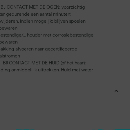
 BIJ CONTACT MET DE OGEN: voorzichtig
ter gedurende een aantal minuten;
wijderen, indien mogelijk; blijven spoelen
 bewaren
bestendige/... houder met corrosiebestendige
 bewaren
akking afvoeren naar gecertificeerde
valstromen
 BIJ CONTACT MET DE HUID (of het haar):
eding onmiddellijk uittrekken. Huid met water