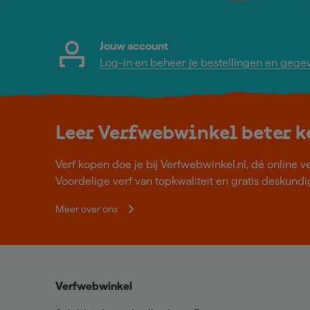
Jouw account
Log-in en beheer je bestellingen en gege
Leer Verfwebwinkel beter 
Verf kopen doe je bij Verfwebwinkel.nl, dé online v
Voordelige verf van topkwaliteit en gratis deskundig
Meer over ons
Verfwebwinkel