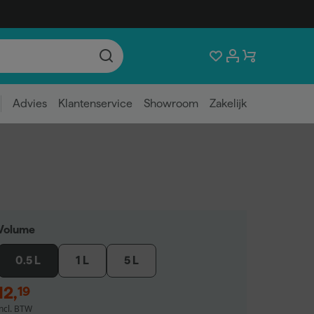
Advies
Klantenservice
Showroom
Zakelijk
Volume
0.5 L
1 L
5 L
12
,
19
incl. BTW