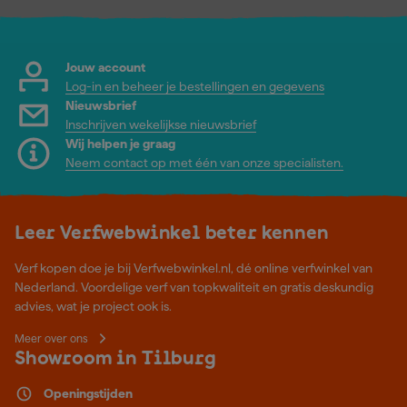
Jouw account
Log-in en beheer je bestellingen en gegevens
Nieuwsbrief
Inschrijven wekelijkse nieuwsbrief
Wij helpen je graag
Neem contact op met één van onze specialisten.
Leer Verfwebwinkel beter kennen
Verf kopen doe je bij Verfwebwinkel.nl, dé online verfwinkel van
Nederland. Voordelige verf van topkwaliteit en gratis deskundig
advies, wat je project ook is.
Meer over ons
Showroom in Tilburg
Openingstijden