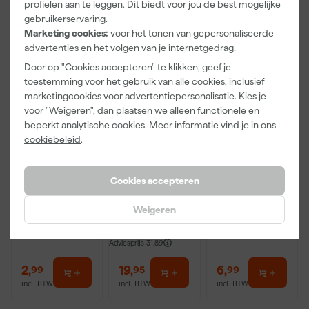
profielen aan te leggen. Dit biedt voor jou de best mogelijke
Onze Top 10
gebruikerservaring.
Marketing cookies:
voor het tonen van gepersonaliseerde
advertenties en het volgen van je internetgedrag.
Door op "Cookies accepteren" te klikken, geef je
toestemming voor het gebruik van alle cookies, inclusief
marketingcookies voor advertentiepersonalisatie. Kies je
voor "Weigeren", dan plaatsen we alleen functionele en
beperkt analytische cookies. Meer informatie vind je in ons
cookiebeleid
.
Go!Paint
Anza PRO
Rilly Multi
Economy S
Muurverfset
Ontvetter en
Verfbak -
MICMEX set
Verfreiniger –
Cookies accepteren
10cm Roller -
6-delig
0,5L
Maandag
Maandag
Maandag
15 x 32 cm + 5
Weigeren
bezorgd
bezorgd
bezorgd
inzetbakken
Adviesprijs
31,89
2
,
19
,
6
,
99
95
99
incl. BTW
incl. BTW
incl. BTW