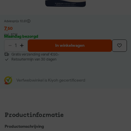
Adviesprijs
10,61
7
,
50
incl. BTW
Maandag bezorgd
In winkelwagen
Gratis verzending vanaf €50,-
Retourtermijn van 30 dagen
Verfwebwinkel is Kiyoh gecertificeerd
Productinformatie
Productomschrijving