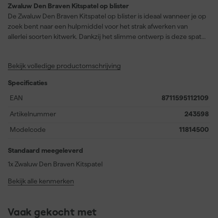
Zwaluw Den Braven Kitspatel op blister
De Zwaluw Den Braven Kitspatel op blister is ideaal wanneer je op
zoek bent naar een hulpmiddel voor het strak afwerken van
allerlei soorten kitwerk. Dankzij het slimme ontwerp is deze spatel
geschikt voor zowel binnenhoeken als buitenhoeken, wat het
afstrijken van kit een stuk eenvoudiger maakt. Je hoeft je geen
Bekijk volledige productomschrijving
zorgen te maken over kitresten die aan de spatel blijven kleven,
want het gladde materiaal voorkomt dat de kit eraan vastplakt.
Specificaties
Hierdoor werk je steeds netjes en efficiënt, zonder ongewenste
vlekken of oneffenheden achter te laten. Met deze kitspatel zorg
EAN
8711595112109
je eenvoudig voor professionele, gladde voegen en een
Artikelnummer
243598
verzorgde afwerking in elke ruimte.
Modelcode
11814500
Standaard meegeleverd
1x Zwaluw Den Braven Kitspatel
Bekijk alle kenmerken
Vaak gekocht met