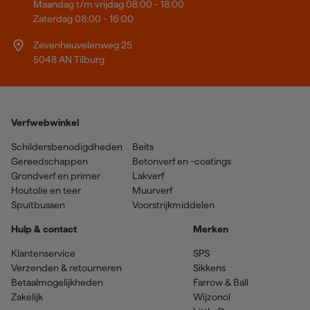
Maandag t/m vrijdag 08:00 - 18:00
Zaterdag 08:00 - 16:00
Zevenheuvelenweg 25
5048 AN Tilburg
Verfwebwinkel
Schildersbenodigdheden
Beits
Gereedschappen
Betonverf en -coatings
Grondverf en primer
Lakverf
Houtolie en teer
Muurverf
Spuitbussen
Voorstrijkmiddelen
Hulp & contact
Merken
Klantenservice
SPS
Verzenden & retourneren
Sikkens
Betaalmogelijkheden
Farrow & Ball
Zakelijk
Wijzonol