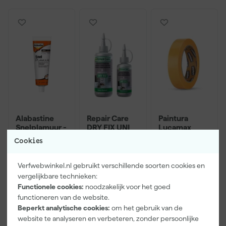
Alabastine
Repair Care
Paintura
Snelplamuur -
DRY FIX UNI
Lucamax
Tube - 225g
100 + 300ml
Washi tape -
Cookies
50mx24mm
Maandag
Maandag
Maandag
bezorgd
bezorgd
bezorgd
Verfwebwinkel.nl gebruikt verschillende soorten cookies en
vergelijkbare technieken:
Afgelopen 30 dgn
10,49
Adviesprijs
6,00
Functionele cookies:
noodzakelijk voor het goed
-17%
functioneren van de website.
8
,
92
,
3
,
62
64
99
Beperkt analytische cookies:
om het gebruik van de
incl. BTW
incl. BTW
incl. BTW
website te analyseren en verbeteren, zonder persoonlijke