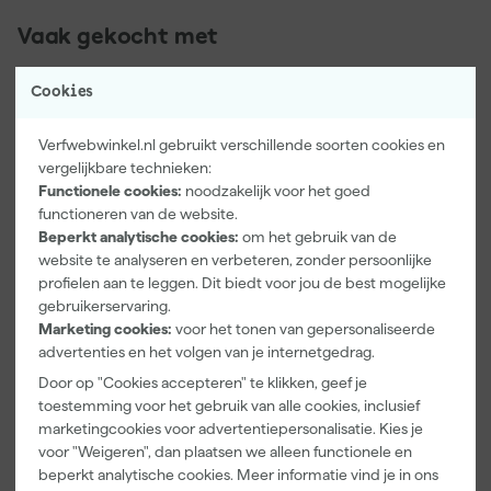
Vaak gekocht met
Onze Top 10
Cookies
Verfwebwinkel.nl gebruikt verschillende soorten cookies en
vergelijkbare technieken:
Functionele cookies:
noodzakelijk voor het goed
functioneren van de website.
Beperkt analytische cookies:
om het gebruik van de
website te analyseren en verbeteren, zonder persoonlijke
profielen aan te leggen. Dit biedt voor jou de best mogelijke
Kip Tape 367
TEC7 Perfect
Rilly Multi
gebruikerservaring.
Washi-Tec
Finish 4-
Ontvetter en
Marketing cookies:
voor het tonen van gepersonaliseerde
Multi-Tape -
delige
Verfreiniger –
advertenties en het volgen van je internetgedrag.
Geel/Blauw -
Afstrijkset
0,5L
Morgen
Morgen
Morgen
Door op "Cookies accepteren" te klikken, geef je
24/16mm x
voor voegen
bezorgd
bezorgd
bezorgd
25m
toestemming voor het gebruik van alle cookies, inclusief
marketingcookies voor advertentiepersonalisatie. Kies je
voor "Weigeren", dan plaatsen we alleen functionele en
beperkt analytische cookies. Meer informatie vind je in ons
11
,
21
,
6
,
58
65
99