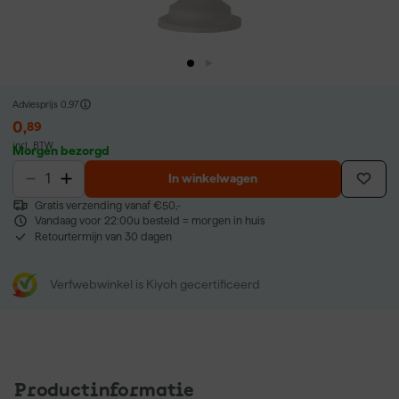
Adviesprijs
0,97
0
,
89
incl. BTW
Morgen bezorgd
In winkelwagen
Gratis verzending vanaf €50,-
Vandaag voor 22:00u besteld = morgen in huis
Retourtermijn van 30 dagen
Verfwebwinkel is Kiyoh gecertificeerd
Productinformatie