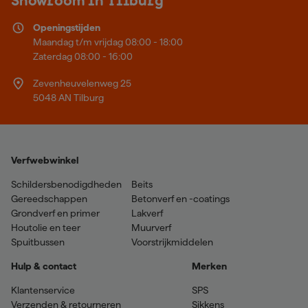
Showroom in Tilburg
Openingstijden
Maandag t/m vrijdag 08:00 - 18:00
Zaterdag 08:00 - 16:00
Zevenheuvelenweg 25
5048 AN Tilburg
Verfwebwinkel
Schildersbenodigdheden
Beits
Gereedschappen
Betonverf en -coatings
Grondverf en primer
Lakverf
Houtolie en teer
Muurverf
Spuitbussen
Voorstrijkmiddelen
Hulp & contact
Merken
Klantenservice
SPS
Verzenden & retourneren
Sikkens