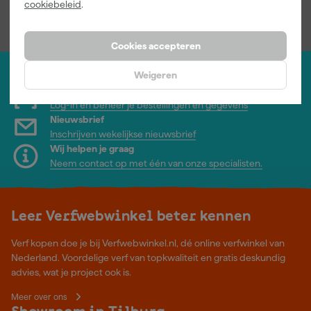
cookiebeleid
.
incl. BTW
incl. BTW
incl. BTW
Cookies accepteren
Weigeren
Jouw account
Log-in en beheer je bestellingen en gegevens
Nieuwsbrief
Inschrijven wekelijkse nieuwsbrief
Wij helpen je graag
Neem contact op met één van onze specialisten.
Leer Verfwebwinkel beter kennen
Verf kopen doe je bij Verfwebwinkel.nl, dé online verfwinkel van
Nederland. Voordelige verf van topkwaliteit en gratis deskundig
advies, wat je project ook is.
Meer over ons