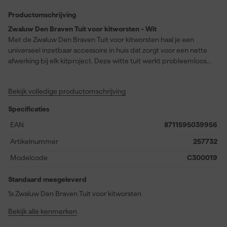
Productomschrijving
Zwaluw Den Braven Tuit voor kitworsten - Wit
Met de Zwaluw Den Braven Tuit voor kitworsten haal je een
universeel inzetbaar accessoire in huis dat zorgt voor een nette
afwerking bij elk kitproject. Deze witte tuit werkt probleemloos
met kitworsten van verschillende merken zoals Pattex en Soudal,
dankzij het universele ontwerp waarmee je altijd uit de voeten
Bekijk volledige productomschrijving
kunt. Door het eenvoudige aansnijden pas je de opening aan op
de gewenste maat, zodat je altijd controle hebt over de
Specificaties
hoeveelheid kit. Het materiaal zorgt ervoor dat je schoon en
precies kunt werken, zonder geknoei of druppels. Ideaal als
EAN
8711595039956
vervangende nozzle; mocht de huidige tuit aan vervanging toe
Artikelnummer
257732
zijn, kun je moeiteloos verder met je klus. De tuit is een slimme
keuze voor iedereen die op een zorgvuldige manier kitspuiten wil
Modelcode
C300019
uitvoeren.
Standaard meegeleverd
1x Zwaluw Den Braven Tuit voor kitworsten
Bekijk alle kenmerken