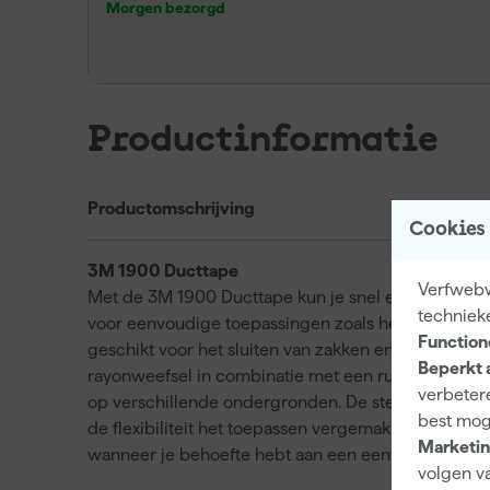
Morgen bezorgd
Productinformatie
Productomschrijving
Cookies
3M 1900 Ducttape
Verfwebwi
Met de 3M 1900 Ducttape kun je snel en efficiënt aa
techniek
voor eenvoudige toepassingen zoals het tijdelijk va
Function
geschikt voor het sluiten van zakken en dozen of h
Beperkt 
rayonweefsel in combinatie met een rubberhars kl
verbetere
op verschillende ondergronden. De stevige structuur 
best mog
de flexibiliteit het toepassen vergemakkelijkt. Kie
Marketin
wanneer je behoefte hebt aan een eenvoudige, doe
volgen va