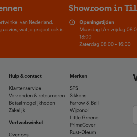
kennen
Showroom in Ti
erfwinkel van Nederland.
Openingstijden
 advies, wat je project ook is.
Maandag t/m vrijdag 08:0
18:00
Zaterdag 08:00 - 16:00
Hulp & contact
Merken
Klantenservice
SPS
Verzenden & retourneren
Sikkens
Betaalmogelijkheden
Farrow & Ball
Zakelijk
Wijzonol
Little Greene
Verfwebwinkel
PrimaCover
Rust-Oleum
Over ons