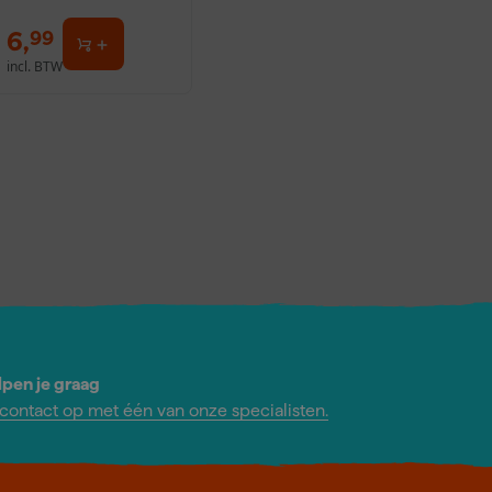
6
,
99
incl. BTW
lpen je graag
ontact op met één van onze specialisten.