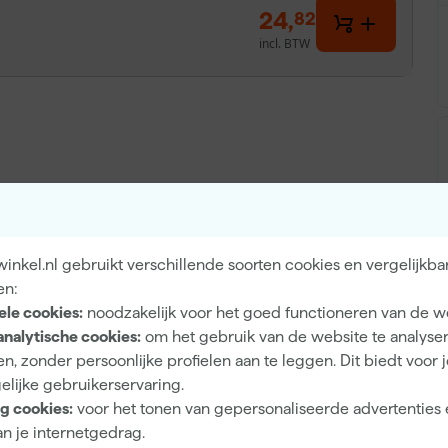
24
,
82
incl. BTW
nkel.nl gebruikt verschillende soorten cookies en vergelijkba
n de slag bij uiteenlopende klussen. Deze tape is ideaal
en:
stzetten van stucloper en afdekfolie, maar ook uitstekend
ele cookies:
noodzakelijk voor het goed functioneren van de w
et bundelen van kabels en snoeren. Dankzij het PE
analytische cookies:
om het gebruik van de website te analyse
eeflaag biedt deze ducttape een betrouwbare hechting
n, zonder persoonlijke profielen aan te leggen. Dit biedt voor 
zorgt ervoor dat je snel en netjes te werk gaat, terwijl
elijke gebruikerservaring.
s voor praktische veelzijdigheid en betrouwbaarheid
g cookies:
voor het tonen van gepersonaliseerde advertenties 
ltreffende tape-oplossing.
n je internetgedrag.