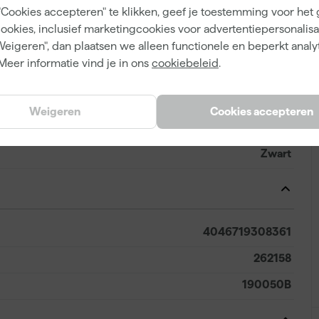
"Cookies accepteren" te klikken, geef je toestemming voor het
cookies, inclusief marketingcookies voor advertentiepersonalisat
Weigeren", dan plaatsen we alleen functionele en beperkt analy
Binnen
Meer informatie vind je in ons
cookiebeleid
.
Weigeren
Cookies accepteren
Zwart
Zwart
4046719308361
262158
190050B