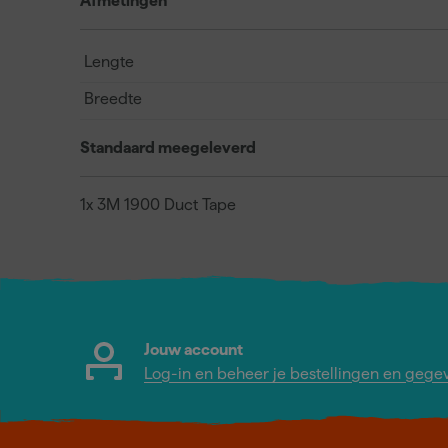
Afmetingen
Lengte
Breedte
Standaard meegeleverd
1x 3M 1900 Duct Tape
Jouw account
Log-in en beheer je bestellingen en gege