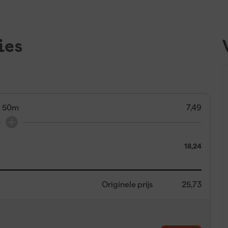
ies
x 50m
7,49
18,24
Originele prijs
25,73