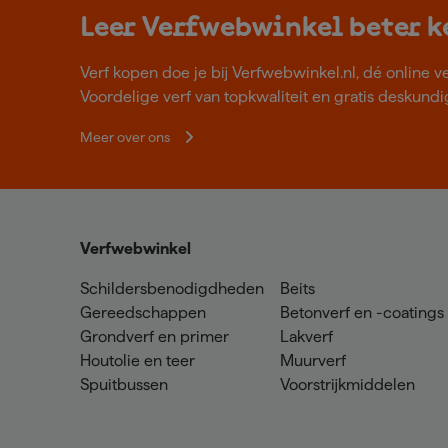
Leer Verfwebwinkel beter 
Verf kopen doe je bij Verfwebwinkel.nl, dé online v
Voordelige verf van topkwaliteit en gratis deskundig
Meer over ons
Verfwebwinkel
Schildersbenodigdheden
Beits
Gereedschappen
Betonverf en -coatings
Grondverf en primer
Lakverf
Houtolie en teer
Muurverf
Spuitbussen
Voorstrijkmiddelen