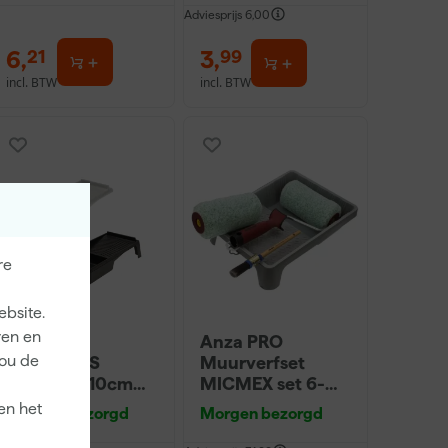
Adviesprijs
6,00
6
,
3
,
21
99
incl. BTW
incl. BTW
re
ebsite.
ren en
Go!Paint
Anza PRO
jou de
Economy S
Muurverfset
Verfbak - 10cm
MICMEX set 6-
Roller - 15 x 32 cm
delig
en het
Morgen bezorgd
Morgen bezorgd
+ 5 inzetbakken