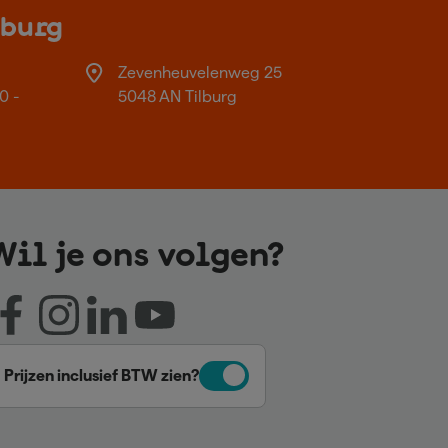
lburg
Zevenheuvelenweg 25
0 -
5048 AN Tilburg
Wil je ons volgen?
Prijzen inclusief BTW zien?