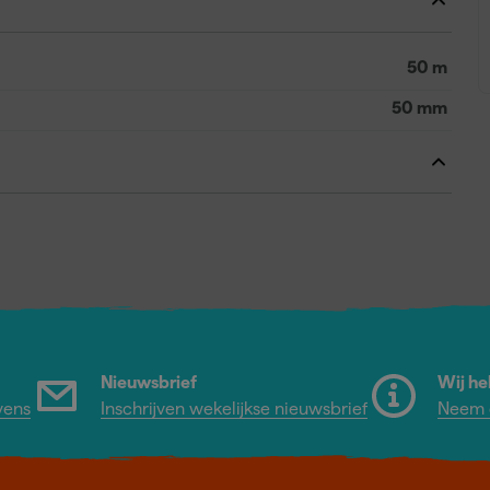
50 m
50 mm
Nieuwsbrief
Wij he
vens
Inschrijven wekelijkse nieuwsbrief
Neem c