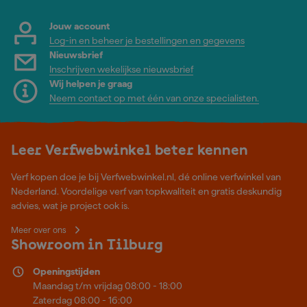
Jouw account
Log-in en beheer je bestellingen en gegevens
Nieuwsbrief
Inschrijven wekelijkse nieuwsbrief
Wij helpen je graag
Neem contact op met één van onze specialisten.
Leer Verfwebwinkel beter kennen
Verf kopen doe je bij Verfwebwinkel.nl, dé online verfwinkel van
Nederland. Voordelige verf van topkwaliteit en gratis deskundig
advies, wat je project ook is.
Meer over ons
Showroom in Tilburg
Openingstijden
Maandag t/m vrijdag 08:00 - 18:00
Zaterdag 08:00 - 16:00