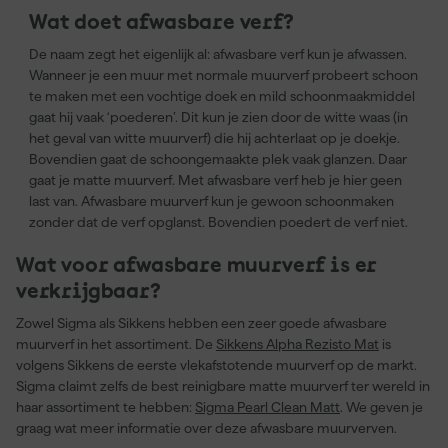
Wat doet afwasbare verf?
De naam zegt het eigenlijk al: afwasbare verf kun je afwassen.
Wanneer je een muur met normale muurverf probeert schoon
te maken met een vochtige doek en mild schoonmaakmiddel
gaat hij vaak ‘poederen’. Dit kun je zien door de witte waas (in
het geval van witte muurverf) die hij achterlaat op je doekje.
Bovendien gaat de schoongemaakte plek vaak glanzen. Daar
gaat je matte muurverf. Met afwasbare verf heb je hier geen
last van. Afwasbare muurverf kun je gewoon schoonmaken
zonder dat de verf opglanst. Bovendien poedert de verf niet.
Wat voor afwasbare muurverf is er
verkrijgbaar?
Zowel Sigma als Sikkens hebben een zeer goede afwasbare
muurverf in het assortiment. De
Sikkens Alpha Rezisto Mat
is
volgens Sikkens de eerste vlekafstotende muurverf op de markt.
Sigma claimt zelfs de best reinigbare matte muurverf ter wereld in
haar assortiment te hebben:
Sigma Pearl Clean Matt
. We geven je
graag wat meer informatie over deze afwasbare muurverven.