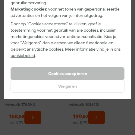
gebruikerservaring.
Marketing cookies:
voor het tonen van gepersonaliseerde
advertenties en het volgen van je internetgedrag.
Door op "Cookies accepteren" te klikken, geef je
toestemming voor het gebruik van alle cookies, inclusief
marketingcookies voor advertentiepersonalisatie. Kies je
voor "Weigeren", dan plaatsen we alleen functionele en
beperkt analytische cookies. Meer informatie vind je in ons
cookiebeleid
.
Sikkens Alpha Rezisto
Sigma Pearl Clean Matt
Cookies accepteren
Easy Clean Mat - op
- op kleur gemengd -
kleur gemengd - 10L -
10L - muurverf
Weigeren
muurverf
Dinsdag bezorgd
Dinsdag bezorgd
Adviesprijs
375,99
Adviesprijs
408,50
168
,
199
,
99
50
incl. BTW
incl. BTW