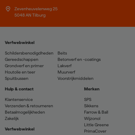
Zevenheuvelenweg 25
5048 AN Tilburg
Verfwebwinkel
Schildersbenodigdheden
Beits
Gereedschappen
Betonverf en -coatings
Grondverf en primer
Lakverf
Houtolie en teer
Muurverf
Spuitbussen
Voorstrijkmiddelen
Hulp & contact
Merken
Klantenservice
SPS
Verzenden & retourneren
Sikkens
Betaalmogelijkheden
Farrow & Ball
Zakelijk
Wijzonol
Little Greene
Verfwebwinkel
PrimaCover