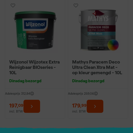
Wijzonol Wijzotex Extra
Mathys Paracem Deco
Reinigbaar BIOseries -
Ultra Clean Xtra Mat -
10L
op kleur gemengd - 10L
Dinsdag bezorgd
Dinsdag bezorgd
Adviesprijs
312,84
Adviesprijs
259,06
197
,
179
,
09
99
incl. BTW
incl. BTW