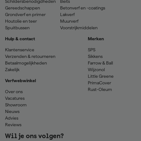
Schildersbenodigdheden
Beits
Gereedschappen
Betonverf en -coatings
Grondverf en primer
Lakverf
Houtolie en teer
Muurverf
Spuitbussen
Voorstrijkmiddelen
Hulp & contact
Merken
Klantenservice
SPS
Verzenden & retourneren
Sikkens
Betaalmogelijkheden
Farrow & Ball
Zakelijk
Wijzonol
Little Greene
Verfwebwinkel
PrimaCover
Rust-Oleum
Over ons
Vacatures
Showroom
Nieuws
Advies
Reviews
Wil je ons volgen?