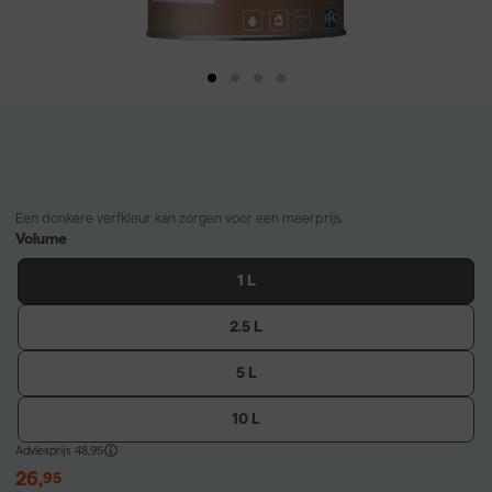
Een donkere verfkleur kan zorgen voor een meerprijs.
Volume
1 L
2.5 L
5 L
10 L
Adviesprijs
48,95
26
,
95