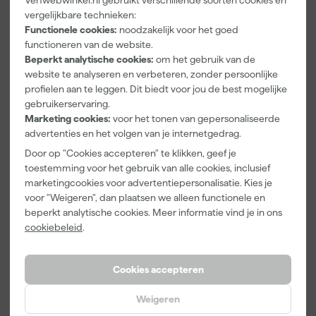
Verfwebwinkel.nl gebruikt verschillende soorten cookies en
Paintura
Kip Tape
Go!Paint Roll
zakelijk bestellen lees dan verder over zakelijk bestellen.
Lucamax
3888-27
And Go
vergelijkbare technieken:
Washi tape -
Masker met
Verfbak -
Functionele cookies:
noodzakelijk voor het goed
50mx24mm
Washi Tape -
12cm Roller -
functioneren van de website.
Morgen
Morgen
Morgen
2,7 x 20m
0,5L + 5
Beperkt analytische cookies:
om het gebruik van de
bezorgd
bezorgd
bezorgd
Inzetbakken
website te analyseren en verbeteren, zonder persoonlijke
Afgelopen 30 dgn
10,39
profielen aan te leggen. Dit biedt voor jou de best mogelijke
Adviesprijs
6,00
-12%
gebruikerservaring.
3
,
9
,
3
,
99
07
99
Marketing cookies:
voor het tonen van gepersonaliseerde
advertenties en het volgen van je internetgedrag.
incl. BTW
incl. BTW
incl. BTW
Door op "Cookies accepteren" te klikken, geef je
Onze Top 10
toestemming voor het gebruik van alle cookies, inclusief
marketingcookies voor advertentiepersonalisatie. Kies je
voor "Weigeren", dan plaatsen we alleen functionele en
beperkt analytische cookies. Meer informatie vind je in ons
cookiebeleid
.
Cookies accepteren
Weigeren
Klingspor
Anza PRO
Staalmeester