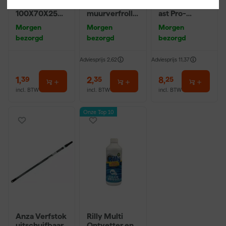
Schuurblok
Mini Micmex
Patentpuntkw
100X70X25m
muurverfrolle
ast Pro-
m Sk 500
r - 10cm
Hybrid 2020 -
Morgen
Morgen
Morgen
P220
10 (2cm)
bezorgd
bezorgd
bezorgd
Adviesprijs
2,62
Adviesprijs
11,37
1
,
2
,
8
,
39
35
25
incl. BTW
incl. BTW
incl. BTW
Onze Top 10
Anza Verfstok
Rilly Multi
uitschuifbaar
Ontvetter en