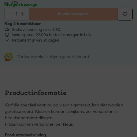
incl. BTW
Morgen bezorgd
In winkelwagen
Nog 4 beschikbaar
Gratis verzending vanaf €50,-
Vandaag voor 22:00u besteld = morgen in huis
Retourtermijn van 30 dagen
Verfwebwinkel is Kiyoh gecertificeerd
Productinformatie
Verf die speciaal voor jou op kleur is gemaakt, kan niet worden
geretourneerd. Kleuren kunnen afwijken door verschillen in
beeldscherminstellingen.
Prijzen kunnen verschillen per kleur.
Productomschrijving