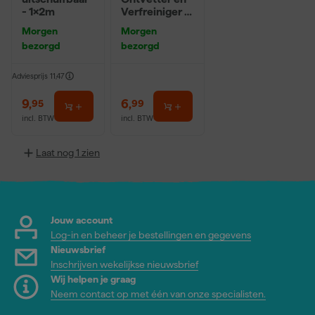
- 1x2m
Verfreiniger –
0,5L
Morgen
Morgen
bezorgd
bezorgd
Adviesprijs
11,47
9
,
6
,
95
99
incl. BTW
incl. BTW
Laat nog 1 zien
Jouw account
Log-in en beheer je bestellingen en gegevens
Nieuwsbrief
Inschrijven wekelijkse nieuwsbrief
Wij helpen je graag
Neem contact op met één van onze specialisten.