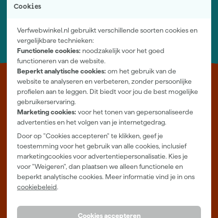
Log-in en beheer je bestellingen en gegevens
Cookies
Nieuwsbrief
Inschrijven wekelijkse nieuwsbrief
Verfwebwinkel.nl gebruikt verschillende soorten cookies en
Wij helpen je graag
vergelijkbare technieken:
Neem contact op met één van onze specialisten.
Functionele cookies:
noodzakelijk voor het goed
functioneren van de website.
Beperkt analytische cookies:
om het gebruik van de
website te analyseren en verbeteren, zonder persoonlijke
Leer Verfwebwinkel beter kennen
profielen aan te leggen. Dit biedt voor jou de best mogelijke
gebruikerservaring.
Verf kopen doe je bij Verfwebwinkel.nl, dé online verfwinkel van
Marketing cookies:
voor het tonen van gepersonaliseerde
Nederland. Voordelige verf van topkwaliteit en gratis deskundig
advertenties en het volgen van je internetgedrag.
advies, wat je project ook is.
Door op "Cookies accepteren" te klikken, geef je
Meer over ons
toestemming voor het gebruik van alle cookies, inclusief
Showroom in Tilburg
marketingcookies voor advertentiepersonalisatie. Kies je
voor "Weigeren", dan plaatsen we alleen functionele en
Openingstijden
beperkt analytische cookies. Meer informatie vind je in ons
Maandag t/m vrijdag 08:00 - 18:00
cookiebeleid
.
Zaterdag 08:00 - 16:00
Zevenheuvelenweg 25
Cookies accepteren