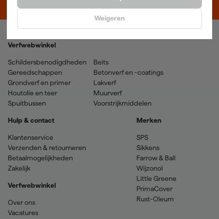
5048 AN Tilburg
Weigeren
Verfwebwinkel
Schildersbenodigdheden
Beits
Gereedschappen
Betonverf en -coatings
Grondverf en primer
Lakverf
Houtolie en teer
Muurverf
Spuitbussen
Voorstrijkmiddelen
Hulp & contact
Merken
Klantenservice
SPS
Verzenden & retourneren
Sikkens
Betaalmogelijkheden
Farrow & Ball
Zakelijk
Wijzonol
Little Greene
Verfwebwinkel
PrimaCover
Rust-Oleum
Over ons
Vacatures