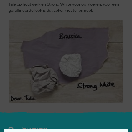
Tale
op houtwerk
en Strong White voor
op vloeren
, voor een
geraffineerde look is dat zeker niet te formeel.
Jouw account