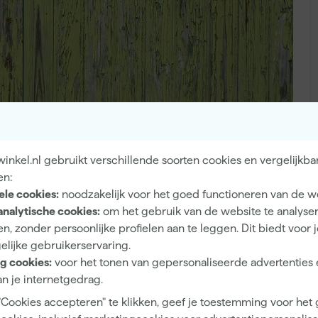
A
nkel.nl gebruikt verschillende soorten cookies en vergelijkba
om een schutting te
en:
ele cookies:
noodzakelijk voor het goed functioneren van de w
analytische cookies:
om het gebruik van de website te analyse
rt voor hout én een grondverf. Bij voorkeur kies je een
n, zonder persoonlijke profielen aan te leggen. Dit biedt voor 
rondverf HV
van Wijzonol en
Sikkens Rubbol Primer
elijke gebruikerservaring.
 of twee lagen grondverf aan op de schutting. Met name
g cookies:
voor het tonen van gepersonaliseerde advertenties 
or de perfecte dekking.
n je internetgedrag.
"Cookies accepteren" te klikken, geef je toestemming voor het
oor hout aan op de schutting. Voor grote vlakken kun je