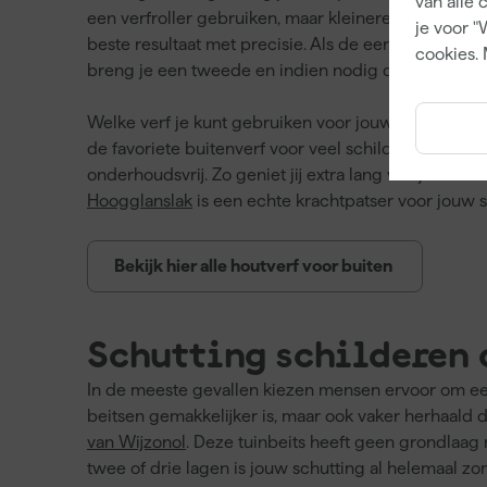
van alle 
een verfroller gebruiken, maar kleinere oppervlakk
je voor "
beste resultaat met precisie. Als de eerste laag is 
cookies. 
breng je een tweede en indien nodig derde laag aa
Welke verf je kunt gebruiken voor jouw schutting, 
de favoriete buitenverf voor veel schilders. Deze v
onderhoudsvrij. Zo geniet jij extra lang van jouw 
Hoogglanslak
is een echte krachtpatser voor jouw s
Bekijk hier alle houtverf voor buiten
Schutting schilderen 
In de meeste gevallen kiezen mensen ervoor om een 
beitsen gemakkelijker is, maar ook vaker herhaald
van Wijzonol
. Deze tuinbeits heeft geen grondlaag 
twee of drie lagen is jouw schutting al helemaal zo