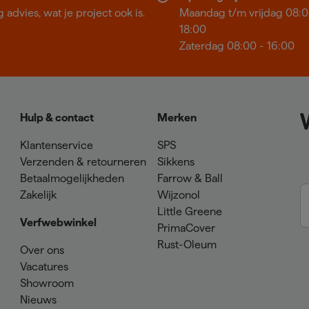
 advies, wat je project ook is.
Maandag t/m vrijdag 08:0
18:00
Zaterdag 08:00 - 16:00
Hulp & contact
Merken
Klantenservice
SPS
Verzenden & retourneren
Sikkens
Betaalmogelijkheden
Farrow & Ball
Zakelijk
Wijzonol
Little Greene
Verfwebwinkel
PrimaCover
Rust-Oleum
Over ons
Vacatures
Showroom
Nieuws