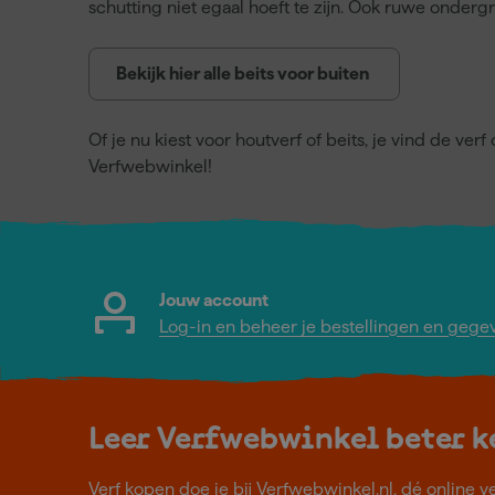
schutting niet egaal hoeft te zijn. Ook ruwe onde
Bekijk hier alle beits voor buiten
Of je nu kiest voor houtverf of beits, je vind de ver
Verfwebwinkel!
Jouw account
Log-in en beheer je bestellingen en gege
Leer Verfwebwinkel beter 
Verf kopen doe je bij Verfwebwinkel.nl, dé online v