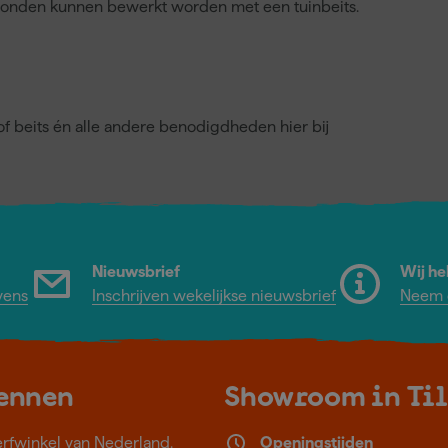
rgronden kunnen bewerkt worden met een tuinbeits.
f of beits én alle andere benodigdheden hier bij
Nieuwsbrief
Wij he
vens
Inschrijven wekelijkse nieuwsbrief
Neem c
kennen
Showroom in Ti
erfwinkel van Nederland.
Openingstijden