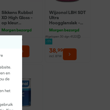
Sikkens Rubbol
Wijzonol LBH SDT
XD High Gloss -
Ultra
op kleur
Hoogglanslak -
gemengd - 0,5L -
0,5L
Morgen bezorgd
Morgen bezorgd
lak
Afgelopen 30 dgn
41,22
dviesprijs
77,49
-5%
44
,
38
,
99
99
re
incl. BTW
incl. BTW
ebsite.
ren en
jou de
en het
 gebruik