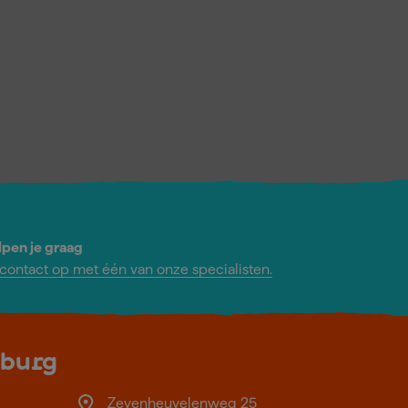
lpen je graag
ontact op met één van onze specialisten.
lburg
Zevenheuvelenweg 25