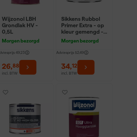
Wijzonol LBH
Sikkens Rubbol
Grondlak HV -
Primer Extra - op
0,5L
kleur gemengd -
0,5L
Morgen bezorgd
Morgen bezorgd
dviesprijs
49,23
Adviesprijs
52,49
26
,
34
,
88
12
incl. BTW
incl. BTW