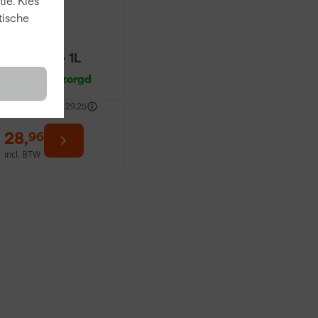
ie. Kies
tische
Wijzonol
Dekkend
Tuinbeits - 1L
Morgen bezorgd
fgelopen 30 dgn
29,25
28
,
96
incl. BTW