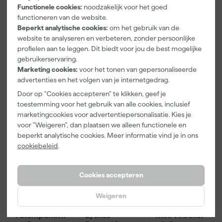
Functionele cookies:
noodzakelijk voor het goed
Washi Tec
Verfbak -
100X70X25m
Schilderstape
12cm Roller -
m Sk 500
functioneren van de website.
Morgen
Morgen
Morgen
Gold - 24mm
0,5L + 5
P220
Beperkt analytische cookies:
om het gebruik van de
bezorgd
bezorgd
bezorgd
x 50m
Inzetbakken
website te analyseren en verbeteren, zonder persoonlijke
profielen aan te leggen. Dit biedt voor jou de best mogelijke
gebruikerservaring.
Marketing cookies:
voor het tonen van gepersonaliseerde
6
,
3
,
1
,
50
99
39
advertenties en het volgen van je internetgedrag.
incl. BTW
incl. BTW
incl. BTW
Door op "Cookies accepteren" te klikken, geef je
toestemming voor het gebruik van alle cookies, inclusief
Onze Top 10
Onze Top 10
marketingcookies voor advertentiepersonalisatie. Kies je
voor "Weigeren", dan plaatsen we alleen functionele en
beperkt analytische cookies. Meer informatie vind je in ons
cookiebeleid
.
Cookies accepteren
Weigeren
Staalmeester
Staalmeester
Anza PRO
Patentpuntkw
Lyonse
Mini Viltroller