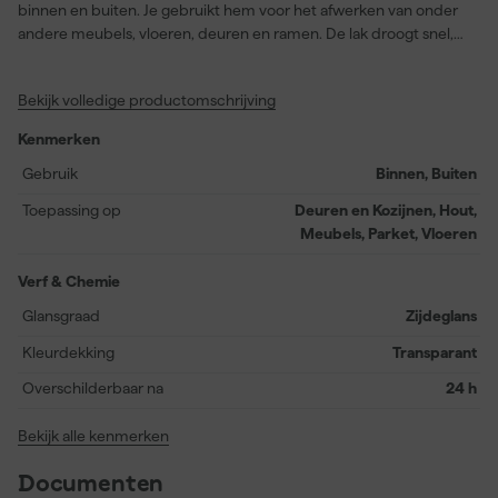
binnen en buiten. Je gebruikt hem voor het afwerken van onder
andere meubels, vloeren, deuren en ramen. De lak droogt snel,
vergeelt nauwelijks en laat zich soepel aanbrengen. Dankzij de
UV-filter wordt hout langdurig beschermd tegen zonlicht,
Bekijk volledige productomschrijving
waardoor je houtconstructie er jaren netjes uitziet. De lak is
slijtvast, maar blijft elastisch, wat zorgt voor een duurzame
Kenmerken
afwerking zonder barsten. Je kunt de lak gebruiken op alle
houtsoorten, al is vooraf impregneren aan te raden bij zachte
Gebruik
Binnen, Buiten
houtsoorten buitenshuis. Na ongeveer twee uur is de lak
Toepassing op
Deuren en Kozijnen, Hout,
stofdroog en na een dag overschilderbaar.
Meubels, Parket, Vloeren
Verf & Chemie
Glansgraad
Zijdeglans
Kleurdekking
Transparant
Overschilderbaar na
24 h
Bekijk alle kenmerken
Documenten