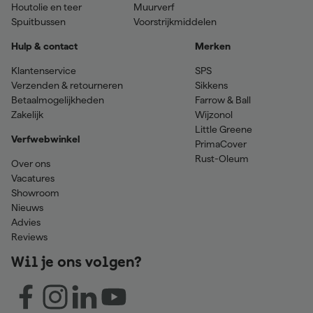
Houtolie en teer
Muurverf
Spuitbussen
Voorstrijkmiddelen
Hulp & contact
Merken
Klantenservice
SPS
Verzenden & retourneren
Sikkens
Betaalmogelijkheden
Farrow & Ball
Zakelijk
Wijzonol
Little Greene
Verfwebwinkel
PrimaCover
Rust-Oleum
Over ons
Vacatures
Showroom
Nieuws
Advies
Reviews
Wil je ons volgen?