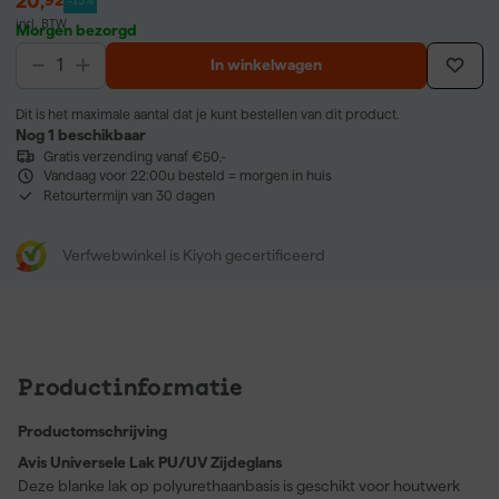
20
,
92
-13%
incl. BTW
Morgen bezorgd
In winkelwagen
Dit is het maximale aantal dat je kunt bestellen van dit product.
Nog 1 beschikbaar
Gratis verzending vanaf €50,-
Vandaag voor 22:00u besteld = morgen in huis
Retourtermijn van 30 dagen
Verfwebwinkel is Kiyoh gecertificeerd
Productinformatie
Productomschrijving
Avis Universele Lak PU/UV Zijdeglans
Deze blanke lak op polyurethaanbasis is geschikt voor houtwerk