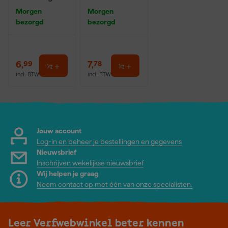
0,5L
Morgen
Morgen
bezorgd
bezorgd
6
,
7
,
99
78
incl. BTW
incl. BTW
Jouw account
Log-in en beheer je bestellingen en gegevens
Nieuwsbrief
Inschrijven wekelijkse nieuwsbrief
Wij helpen je graag
Neem contact op met één van onze specialisten.
Leer Verfwebwinkel beter kennen