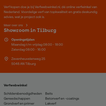
Verf kopen doe je bij Verfwebwinkel.nl, dé online verfwinkel van
Nederland. Voordelige verf van topkwaliteit en gratis deskundig
advies, wat je project ook is.
Meer over ons
Showroom in Tilburg
Openingstijden
Maandag t/m vrijdag 08:00 - 18:00
Zaterdag 08:00 - 16:00
Zevenheuvelenweg 25
5048 AN Tilburg
Verfwebwinkel
Schildersbenodigdheden
Beits
Gereedschappen
Betonverf en -coatings
Grondverf en primer
Lakverf