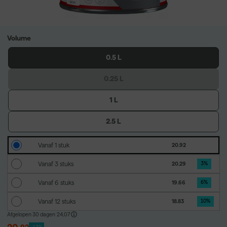
Volume
0.5 L
0.25 L
1 L
2.5 L
Vanaf 1 stuk
20.92
Vanaf 3 stuks
20.29
3
%
Vanaf 6 stuks
19.66
6
%
Vanaf 12 stuks
18.83
10
%
Afgelopen 30 dagen
24,07