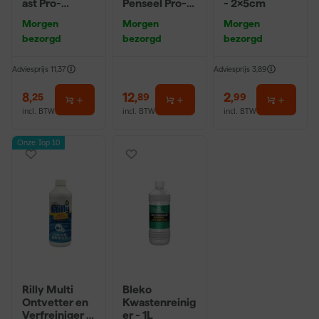
ast Pro-
Penseel Pro-
- 2x5cm
Hybrid 2020 -
Hybrid 2024 -
Morgen
Morgen
Morgen
10 (2cm)
16
bezorgd
bezorgd
bezorgd
Adviesprijs
11,37
Adviesprijs
3,89
8
,
12
,
2
,
25
89
99
incl. BTW
incl. BTW
incl. BTW
Onze Top 10
Rilly Multi
Bleko
Ontvetter en
Kwastenreinig
Verfreiniger –
er - 1L