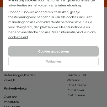
Marketing cookies:
voor het tonen van gepersonaliseerde
advertenties en het volgen van je internetgedrag.
Door op "Cookies accepteren" te klikken, geef je
toestemming voor het gebruik van alle cookies, inclusief
Verfwebwinkel
marketingcookies voor advertentiepersonalisatie. Kies je
voor "Weigeren", dan plaatsen we alleen functionele en
Schildersbenodigdheden
Beits
beperkt analytische cookies. Meer informatie vind je in ons
Gereedschappen
Betonverf en -coatings
cookiebeleid
.
Grondverf en primer
Lakverf
Houtolie en teer
Muurverf
Spuitbussen
Voorstrijkmiddelen
Cookies accepteren
Hulp & contact
Merken
Weigeren
Klantenservice
SPS
Verzenden & retourneren
Sikkens
Betaalmogelijkheden
Farrow & Ball
Zakelijk
Wijzonol
Little Greene
Verfwebwinkel
PrimaCover
Rust-Oleum
Over ons
Vacatures
Showroom