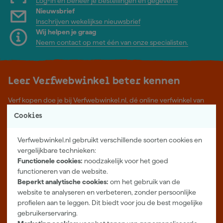
Log-in en beheer je bestellingen en gegevens
Nieuwsbrief
Inschrijven wekelijkse nieuwsbrief
Wij helpen je graag
Neem contact op met één van onze specialisten.
Leer Verfwebwinkel beter kennen
Verf kopen doe je bij Verfwebwinkel.nl, dé online verfwinkel van
Nederland. Voordelige verf van topkwaliteit en gratis deskundig
Cookies
advies, wat je project ook is.
Meer over ons
Verfwebwinkel.nl gebruikt verschillende soorten cookies en
Showroom in Tilburg
vergelijkbare technieken:
Functionele cookies:
noodzakelijk voor het goed
Openingstijden
functioneren van de website.
Maandag t/m vrijdag 08:00 - 18:00
Beperkt analytische cookies:
om het gebruik van de
Zaterdag 08:00 - 16:00
website te analyseren en verbeteren, zonder persoonlijke
profielen aan te leggen. Dit biedt voor jou de best mogelijke
Zevenheuvelenweg 25
gebruikerservaring.
5048 AN Tilburg