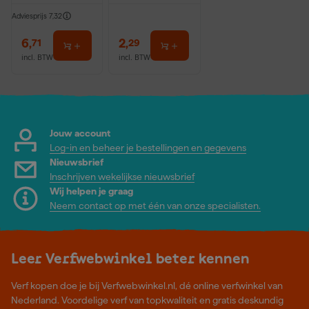
Adviesprijs
7,32
6
,
2
,
71
29
incl. BTW
incl. BTW
Jouw account
Log-in en beheer je bestellingen en gegevens
Nieuwsbrief
Inschrijven wekelijkse nieuwsbrief
Wij helpen je graag
Neem contact op met één van onze specialisten.
Leer Verfwebwinkel beter kennen
Verf kopen doe je bij Verfwebwinkel.nl, dé online verfwinkel van
Nederland. Voordelige verf van topkwaliteit en gratis deskundig