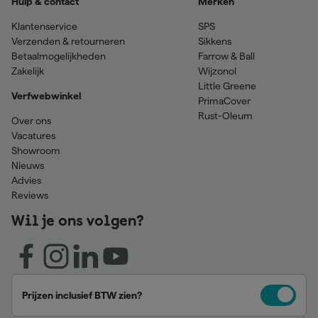
Hulp & contact
Merken
Klantenservice
SPS
Verzenden & retourneren
Sikkens
Betaalmogelijkheden
Farrow & Ball
Zakelijk
Wijzonol
Little Greene
Verfwebwinkel
PrimaCover
Rust-Oleum
Over ons
Vacatures
Showroom
Nieuws
Advies
Reviews
Wil je ons volgen?
Prijzen inclusief BTW zien?