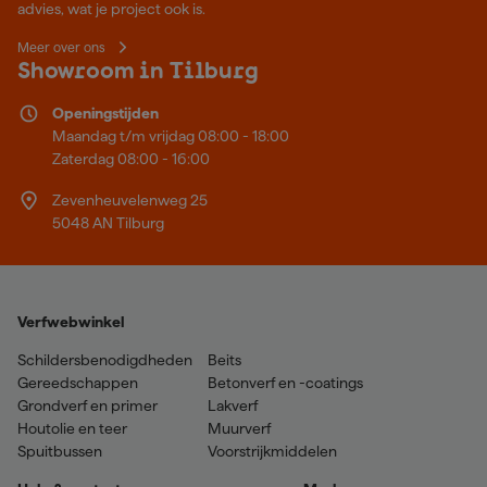
advies, wat je project ook is.
Meer over ons
Showroom in Tilburg
Openingstijden
Maandag t/m vrijdag 08:00 - 18:00
Zaterdag 08:00 - 16:00
Zevenheuvelenweg 25
5048 AN Tilburg
Verfwebwinkel
Schildersbenodigdheden
Beits
Gereedschappen
Betonverf en -coatings
Grondverf en primer
Lakverf
Houtolie en teer
Muurverf
Spuitbussen
Voorstrijkmiddelen