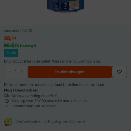
Adviesprijs
40,00
28
,
39
incl. BTW
Morgen bezorgd
Outlet
Dit product staat in de outlet. Wees er snel bij, want op is op.
In winkelwagen
Dit is het maximale aantal dat je kunt bestellen van dit product.
Nog 1 beschikbaar
Gratis verzending vanaf €50,-
Vandaag voor 22:00u besteld = morgen in huis
Retourtermijn van 30 dagen
Verfwebwinkel is Kiyoh gecertificeerd