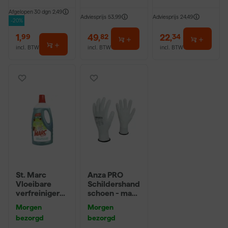
Afgelopen 30 dgn
2,49
Adviesprijs
53,99
Adviesprijs
24,49
-20%
1
,
49
,
22
,
99
82
34
incl. BTW
incl. BTW
incl. BTW
St. Marc
Anza PRO
Vloeibare
Schildershand
verfreiniger
schoen - maat
en ontvetter -
8 (M)
Morgen
Morgen
1L
bezorgd
bezorgd