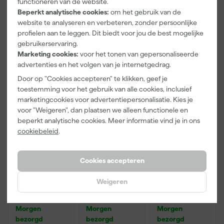
bezorgd
bezorgd
bezorgd
functioneren van de website.
- 24mm x
50m
Beperkt analytische cookies:
om het gebruik van de
website te analyseren en verbeteren, zonder persoonlijke
Afgelopen 30 dgn
4,25
profielen aan te leggen. Dit biedt voor jou de best mogelijke
5
,
9
,
4
,
28
80
12
gebruikerservaring.
incl. BTW
incl. BTW
incl. BTW
Marketing cookies:
voor het tonen van gepersonaliseerde
advertenties en het volgen van je internetgedrag.
Onze Top 10
Door op "Cookies accepteren" te klikken, geef je
toestemming voor het gebruik van alle cookies, inclusief
marketingcookies voor advertentiepersonalisatie. Kies je
voor "Weigeren", dan plaatsen we alleen functionele en
beperkt analytische cookies. Meer informatie vind je in ons
cookiebeleid
.
Cookies accepteren
Anza PRO
Alabastine
Alabastine
Weigeren
Mini Viltroller
superafbijt
Extra
- 10cm
2,5L
Allesvuller
Hout - Pasta -
Morgen
Morgen
Morgen
Wit - 500ml
bezorgd
bezorgd
bezorgd