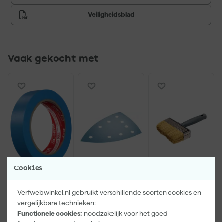
Veiligheidsblad
Vaak gekocht met
Cookies
Kip Tape
Festool STF
Anza
3307-24
DELTA/9 P120
Voordeel
Verfwebwinkel.nl gebruikt verschillende soorten cookies en
Smooth-Tec
GR/10
blokwitter -
vergelijkbare technieken:
Afplaktape
Schuurpapier
3x12cm
Morgen
Morgen
Morgen
Functionele cookies:
noodzakelijk voor het goed
Buitengebruik
- Granat (10st)