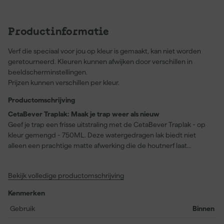
Productinformatie
Verf die speciaal voor jou op kleur is gemaakt, kan niet worden
geretourneerd. Kleuren kunnen afwijken door verschillen in
beeldscherminstellingen.
Prijzen kunnen verschillen per kleur.
Productomschrijving
CetaBever Traplak: Maak je trap weer als nieuw
Geef je trap een frisse uitstraling met de CetaBever Traplak - op
kleur gemengd - 750ML. Deze watergedragen lak biedt niet
alleen een prachtige matte afwerking die de houtnerf laat
spreken, maar is ook snel droog: in slechts twee uur is de trap
stofvrij en klaar voor de volgende laag na acht uur. Ideaal voor
Bekijk volledige productomschrijving
binnengebruik, kun je met de 750 milliliter ook de meest
gedetailleerde projecten probleemloos afwerken. En dankzij de
Kenmerken
mengverf pas je de kleur eenvoudig aan op jouw smaak. Met
deze traplak kies je voor kwaliteit waar je elke dag van geniet. Een
Gebruik
Binnen
must-have voor iedereen die vakmanschap hoog in het vaandel