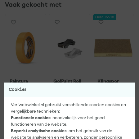
Vaak gekocht met
Onze Top 10
Paintura
Go!Paint Roll
Klingspor
Lucamax
And Go
schuurblok
Cookies
Washi tape -
Verfbak -
96x123mm
50mx24mm
12cm Roller -
P220
Morgen
Morgen
Morgen
0,5L + 5
Verfwebwinkel.nl gebruikt verschillende soorten cookies en
bezorgd
bezorgd
bezorgd
Inzetbakken
vergelijkbare technieken:
Functionele cookies:
noodzakelijk voor het goed
Adviesprijs
6,00
functioneren van de website.
Beperkt analytische cookies:
om het gebruik van de
3
,
3
,
1
,
99
99
60
website te analyseren en verbeteren, zonder persoonlijke