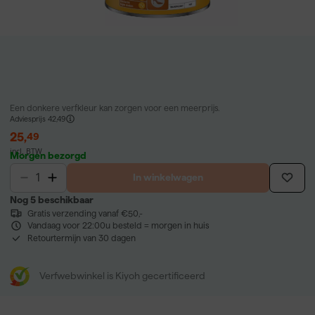
Een donkere verfkleur kan zorgen voor een meerprijs.
Adviesprijs
42,49
25
,
49
incl. BTW
Morgen bezorgd
In winkelwagen
Nog 5 beschikbaar
Gratis verzending vanaf €50,-
Vandaag voor 22:00u besteld = morgen in huis
Retourtermijn van 30 dagen
Verfwebwinkel is Kiyoh gecertificeerd