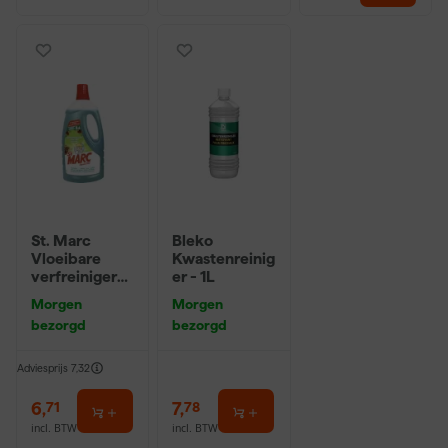
St. Marc
Bleko
Vloeibare
Kwastenreinig
verfreiniger
er - 1L
en ontvetter -
Morgen
Morgen
1L
bezorgd
bezorgd
Adviesprijs
7,32
6
,
7
,
71
78
incl. BTW
incl. BTW