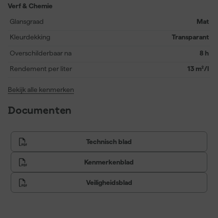
heeft.
Verf & Chemie
Glansgraad
Mat
Kleurdekking
Transparant
Overschilderbaar na
8 h
Rendement per liter
13 m²/l
Bekijk alle kenmerken
Documenten
Technisch blad
Kenmerkenblad
Veiligheidsblad