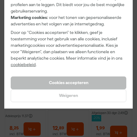
incl. BTW
incl. BTW
incl. BTW
profielen aan te leggen. Dit biedt voor jou de best mogelijke
gebruikerservaring.
Onze Top 10
Onze Top 10
Marketing cookies:
voor het tonen van gepersonaliseerde
advertenties en het volgen van je internetgedrag.
Door op "Cookies accepteren" te klikken, geef je
toestemming voor het gebruik van alle cookies, inclusief
marketingcookies voor advertentiepersonalisatie. Kies je
voor "Weigeren", dan plaatsen we alleen functionele en
beperkt analytische cookies. Meer informatie vind je in ons
cookiebeleid
.
Staalmeester
Staalmeester
Anza PRO
Patentpuntkw
Lyonse
Mini Viltroller
Cookies accepteren
ast Pro-
Penseel Pro-
- 10cm
Hybrid 2020 -
Hybrid 2024 -
Weigeren
Morgen
Morgen
Morgen
10 (2cm)
16
bezorgd
bezorgd
bezorgd
Afgelopen 30 dgn
2,49
Adviesprijs
11,37
-20%
8
,
12
,
1
,
25
89
99
incl. BTW
incl. BTW
incl. BTW