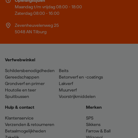
Openingstijden
Maandag t/m vrijdag 08:00 - 18:00
Zaterdag 08:00 - 16:00
Zevenheuvelenweg 25
5048 AN Tilburg
Verfwebwinkel
Schildersbenodigdheden
Beits
Gereedschappen
Betonverf en -coatings
Grondverf en primer
Lakverf
Houtolie en teer
Muurverf
Spuitbussen
Voorstrijkmiddelen
Hulp & contact
Merken
Klantenservice
SPS
Verzenden & retourneren
Sikkens
Betaalmogelijkheden
Farrow & Ball
Zakelijk
Wijzonol