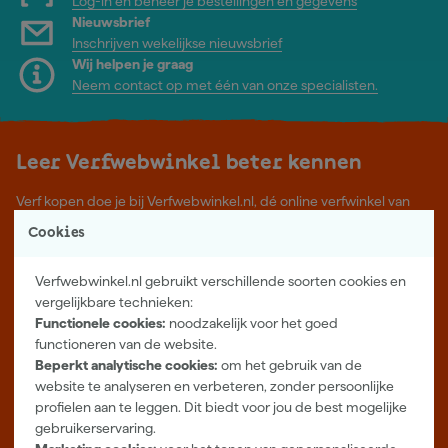
Log-in en beheer je bestellingen en gegevens
Nieuwsbrief
Inschrijven wekelijkse nieuwsbrief
Wij helpen je graag
Neem contact op met één van onze specialisten.
Leer Verfwebwinkel beter kennen
Verf kopen doe je bij Verfwebwinkel.nl, dé online verfwinkel van
Nederland. Voordelige verf van topkwaliteit en gratis deskundig
Cookies
advies, wat je project ook is.
Meer over ons
Verfwebwinkel.nl gebruikt verschillende soorten cookies en
Showroom in Tilburg
vergelijkbare technieken:
Functionele cookies:
noodzakelijk voor het goed
Openingstijden
functioneren van de website.
Maandag t/m vrijdag 08:00 - 18:00
Beperkt analytische cookies:
om het gebruik van de
Zaterdag 08:00 - 16:00
website te analyseren en verbeteren, zonder persoonlijke
profielen aan te leggen. Dit biedt voor jou de best mogelijke
Zevenheuvelenweg 25
gebruikerservaring.
5048 AN Tilburg