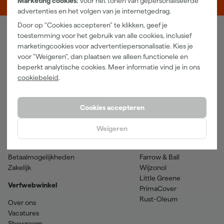
Marketing cookies:
voor het tonen van gepersonaliseerde
advertenties en het volgen van je internetgedrag.
Door op "Cookies accepteren" te klikken, geef je
toestemming voor het gebruik van alle cookies, inclusief
Verfwebwinkel
marketingcookies voor advertentiepersonalisatie. Kies je
voor "Weigeren", dan plaatsen we alleen functionele en
Schildersbenodigdheden
Beits
beperkt analytische cookies. Meer informatie vind je in ons
Gereedschappen
Betonverf en -coatings
cookiebeleid
.
Grondverf en primer
Lakverf
Houtolie en teer
Muurverf
Spuitbussen
Voorstrijkmiddelen
Cookies accepteren
Hulp & contact
Merken
Weigeren
Klantenservice
SPS
Verzenden & retourneren
Sikkens
Betaalmogelijkheden
Farrow & Ball
Zakelijk
Wijzonol
Little Greene
Verfwebwinkel
PrimaCover
Rust-Oleum
Over ons
Vacatures
Showroom