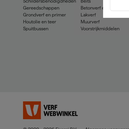
Schildersbenodigdheden
Beits
Gereedschappen
Betonverf en -coatings
Grondverf en primer
Lakverf
Houtolie en teer
Muurverf
Spuitbussen
Voorstrijkmiddelen