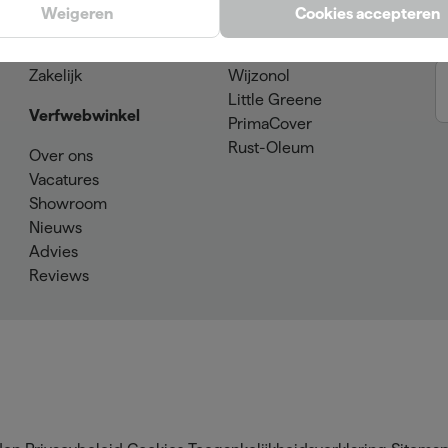
Klantenservice
SPS
Weigeren
Cookies accepteren
Verzenden & retourneren
Sikkens
Betaalmogelijkheden
Farrow & Ball
Zakelijk
Wijzonol
Little Greene
Verfwebwinkel
PrimaCover
Rust-Oleum
Over ons
Vacatures
Showroom
Nieuws
Advies
Reviews