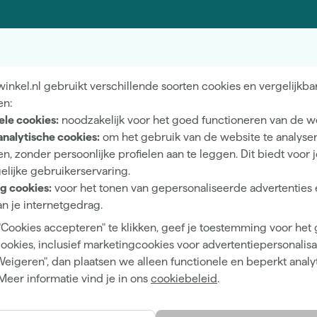
Nieuwsbrief
Wij he
vens
Inschrijven wekelijkse nieuwsbrief
Neem c
nkel.nl gebruikt verschillende soorten cookies en vergelijkba
en:
ele cookies:
noodzakelijk voor het goed functioneren van de w
kennen
Showroom in Ti
analytische cookies:
om het gebruik van de website te analyse
n, zonder persoonlijke profielen aan te leggen. Dit biedt voor 
erfwinkel van Nederland.
Openingstijden
elijke gebruikerservaring.
 advies, wat je project ook is.
Maandag t/m vrijdag 08:0
g cookies:
voor het tonen van gepersonaliseerde advertenties 
18:00
n je internetgedrag.
Zaterdag 08:00 - 16:00
"Cookies accepteren" te klikken, geef je toestemming voor het
cookies, inclusief marketingcookies voor advertentiepersonalisat
Weigeren", dan plaatsen we alleen functionele en beperkt analy
Meer informatie vind je in ons
cookiebeleid
.
Hulp & contact
Merken