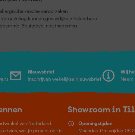
llergische reactie veroorzaken
j verneveling kunnen gevaarlijke inhaleerbare
gevormd. Spuitnevel niet inademen
Nieuwsbrief
Wij he
vens
Inschrijven wekelijkse nieuwsbrief
Neem c
kennen
Showroom in Ti
erfwinkel van Nederland.
Openingstijden
 advies, wat je project ook is.
Maandag t/m vrijdag 08:0