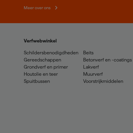
Meer over ons
Verfwebwinkel
Schildersbenodigdheden
Beits
Gereedschappen
Betonverf en -coatings
Grondverf en primer
Lakverf
Houtolie en teer
Muurverf
Spuitbussen
Voorstrijkmiddelen