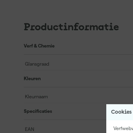
Productinformatie
Verf & Chemie
Glansgraad
Kleuren
Kleurnaam
Specificaties
Cookies
Verfwebwi
EAN