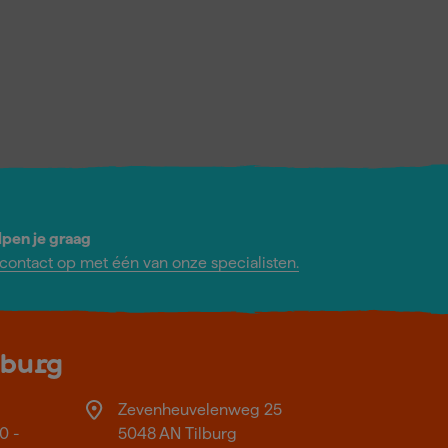
lpen je graag
ontact op met één van onze specialisten.
lburg
Zevenheuvelenweg 25
0 -
5048 AN Tilburg