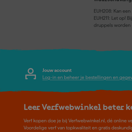
EUH208: Kan een a
EUH211: Let op! Bi
druppels worden 
Jouw account
Log-in en beheer je bestellingen en gege
Leer Verfwebwinkel beter 
Verf kopen doe je bij Verfwebwinkel.nl, dé online v
Voordelige verf van topkwaliteit en gratis deskundig