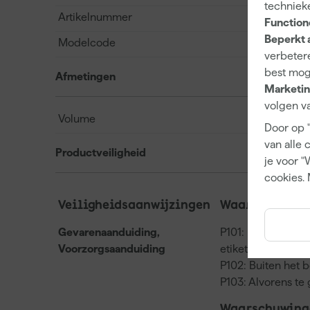
techniek
Artikelnummer
Function
Beperkt 
Modelcode
verbetere
best mog
Afmetingen
Marketin
volgen va
Volume
Door op 
van alle 
Productveiligheid
je voor "
cookies. 
Veiligheidsaanwijzingen
Waarschuwinge
Gevarenaanduiding,
P101: Bij het inwi
Voorzorgsaanduiding
etiket ter beschi
P102: Buiten het 
P103: Alvorens te 
Waarschuwing