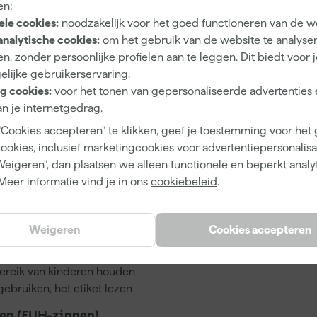
en:
358577
ele cookies:
noodzakelijk voor het goed functioneren van de w
analytische cookies:
om het gebruik van de website te analyse
231018362
n, zonder persoonlijke profielen aan te leggen. Dit biedt voor 
elijke gebruikerservaring.
g cookies:
voor het tonen van gepersonaliseerde advertenties 
n je internetgedrag.
0.75 L
"Cookies accepteren" te klikken, geef je toestemming voor het
cookies, inclusief marketingcookies voor advertentiepersonalisat
Weigeren", dan plaatsen we alleen functionele en beperkt analy
Meer informatie vind je in ons
cookiebeleid
.
n (P-zinnen)
Weigeren
Cookies accepteren
nnen van medisch advies, de verpakking of het
kking houden
bereik van kinderen houden
gebruiken, het etiket lezen
en (EUH-zinnen)