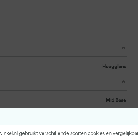
Hoogglans
Mid Base
nkel.nl gebruikt verschillende soorten cookies en vergelijkba
5029496404272