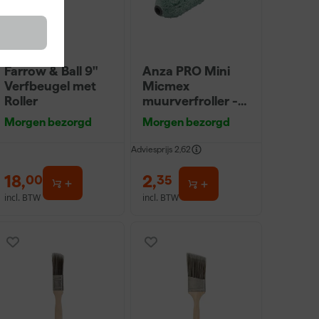
Farrow & Ball 9"
Anza PRO Mini
Verfbeugel met
Micmex
Roller
muurverfroller -
10cm
Morgen bezorgd
Morgen bezorgd
Adviesprijs
2,62
18
,
2
,
00
35
incl. BTW
incl. BTW