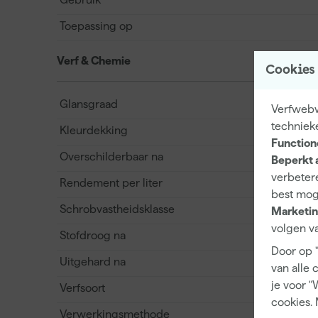
Toepassing op
Verf & Chemie
Cookies
Glansgraad
Verfwebwi
techniek
Kleurdekking
Function
Overschilderbaar na
Beperkt 
verbetere
Rendement per liter
best mog
Schrobvastheidsklasse
Marketin
volgen va
Stofdroog na
Door op 
Uitgehard na
van alle 
je voor "
Verfsoort
cookies. 
Verwerkingsmethode