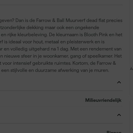
ng geven? Dan is de Farrow & Ball Muurverf dead flat precies
 uitzonderlijke dekking maar ook een ongekende
en rijke kleurbeleving. De kleurnaam is Blooth Pink en het
 is ideaal voor hout, metaal en pleisterwerk en is
uur en volledig uitgehard na 1 dag. Met een rendement van
een nieuwe sfeer in je woonkamer, gang of speelkamer. Het
t voor intensief gebruikte ruimtes. Kortom, de Farrow &
A
r een stijlvolle en duurzame afwerking van je muren.
Milieuvriendelijk
Binnen