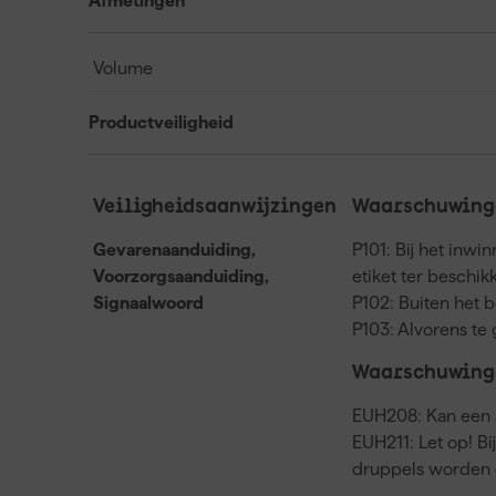
Afmetingen
Volume
Productveiligheid
Veiligheidsaanwijzingen
Waarschuwinge
Gevarenaanduiding,
P101: Bij het inwi
Voorzorgsaanduiding,
etiket ter beschi
Signaalwoord
P102: Buiten het 
P103: Alvorens te 
Waarschuwing
EUH208: Kan een a
EUH211: Let op! Bi
druppels worden 