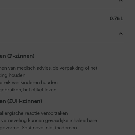
0.75 L
n (P-zinnen)
nnen van medisch advies, de verpakking of het
kking houden
bereik van kinderen houden
gebruiken, het etiket lezen
en (EUH-zinnen)
llergische reactie veroorzaken
j verneveling kunnen gevaarlijke inhaleerbare
gevormd. Spuitnevel niet inademen