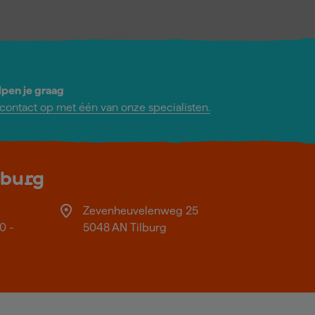
lpen je graag
ontact op met één van onze specialisten.
lburg
Zevenheuvelenweg 25
0 -
5048 AN Tilburg