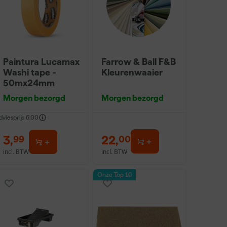
Paintura Lucamax
Farrow & Ball F&B
Washi tape -
Kleurenwaaier
50mx24mm
Morgen bezorgd
Morgen bezorgd
dviesprijs
6,00
3
,
22
,
99
00
incl. BTW
incl. BTW
Onze Top 10