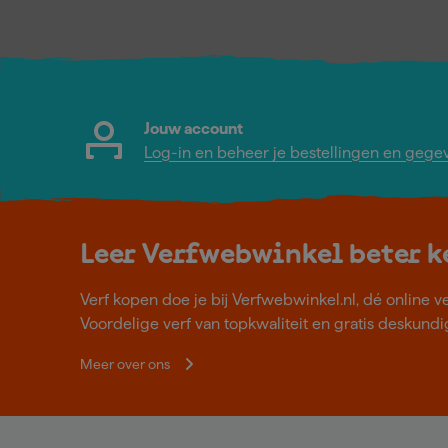
Jouw account
Log-in en beheer je bestellingen en gege
Leer Verfwebwinkel beter 
Verf kopen doe je bij Verfwebwinkel.nl, dé online v
Voordelige verf van topkwaliteit en gratis deskundig
Meer over ons