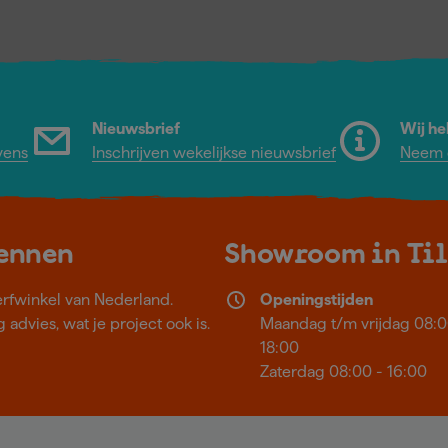
Nieuwsbrief
Wij he
vens
Inschrijven wekelijkse nieuwsbrief
Neem c
kennen
Showroom in Ti
erfwinkel van Nederland.
Openingstijden
 advies, wat je project ook is.
Maandag t/m vrijdag 08:0
18:00
Zaterdag 08:00 - 16:00