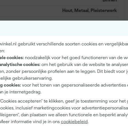
Hout, Metaal, Pleisterwerk
Extra mat
nkel.nl gebruikt verschillende soorten cookies en vergelijkba
en:
Dekkend
ele cookies:
noodzakelijk voor het goed functioneren van de w
4 h
analytische cookies:
om het gebruik van de website te analyse
n, zonder persoonlijke profielen aan te leggen. Dit biedt voor 
12 m²/l
elijke gebruikerservaring.
1
g cookies:
voor het tonen van gepersonaliseerde advertenties 
n je internetgedrag.
2 h
"Cookies accepteren" te klikken, geef je toestemming voor het
1 d
cookies, inclusief marketingcookies voor advertentiepersonalisat
Weigeren", dan plaatsen we alleen functionele en beperkt analy
Waterbasis (acryl)
Meer informatie vind je in ons
cookiebeleid
.
Airless spuitapparatuur, Kwast, Viltroller