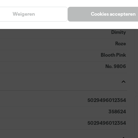
Weigeren
Cookies accepteren
Dimity
Roze
Blooth Pink
No. 9806
5029496012354
358624
5029496012354