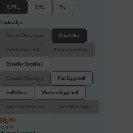
0.75 L
2.5 L
5 L
Productlijn
Casein Distemper
Dead Flat
Estate Eggshell
Estate Emulsion
Exterior Eggshell
Exterior Masonry
Flat Eggshell
Full Gloss
Modern Eggshell
Modern Emulsion
Soft Distemper
58
,
00
incl. BTW