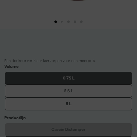
Een donkere verfkleur kan zorgen voor een meerprijs.
Volume
0.75 L
2.5 L
5 L
Productlijn
Casein Distemper