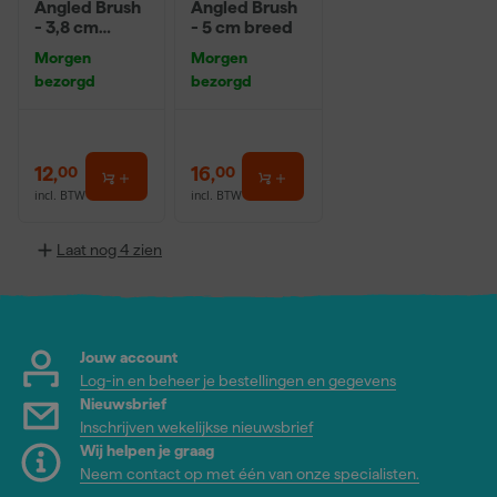
Angled Brush
Angled Brush
- 3,8 cm
- 5 cm breed
breed
Morgen
Morgen
bezorgd
bezorgd
12
,
16
,
00
00
incl. BTW
incl. BTW
Laat nog 4 zien
Jouw account
Log-in en beheer je bestellingen en gegevens
Nieuwsbrief
Inschrijven wekelijkse nieuwsbrief
Wij helpen je graag
Neem contact op met één van onze specialisten.