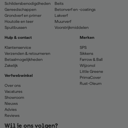
Schildersbenodigdheden
Beits
Gereedschappen
Betonverf en -coatings
Grondverf en primer
Lakverf
Houtolie en teer
Muurverf
Spuitbussen
Voorstrijkmiddelen
Hulp & contact
Merken
Klantenservice
SPS
Verzenden & retourneren
Sikkens
Betaalmogelijkheden
Farrow & Ball
Zakelijk
Wijzonol
Little Greene
Verfwebwinkel
PrimaCover
Rust-Oleum
Over ons
Vacatures
Showroom
Nieuws
Advies
Reviews
Wil je ons volgen?