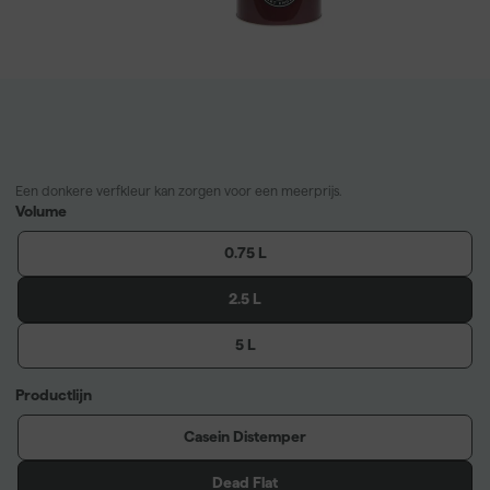
Een donkere verfkleur kan zorgen voor een meerprijs.
Volume
0.75 L
2.5 L
5 L
Productlijn
Casein Distemper
Dead Flat