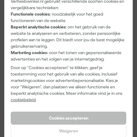
Verfwebwinkel.nl gebruikt verschillende soorten cookies en
Paintura
Farrow & Ball
Go!Paint Roll
vergelijkbare technieken:
Lucamax
F&B
And Go
Washi tape -
Kleurenwaaie
Verfbak -
Functionele cookies:
noodzakelijk voor het goed
50mx24mm
r
12cm Roller -
functioneren van de website.
Morgen
Morgen
Morgen
0,5L + 5
Beperkt analytische cookies:
om het gebruik van de
bezorgd
bezorgd
bezorgd
Inzetbakken
website te analyseren en verbeteren, zonder persoonlijke
profielen aan te leggen. Dit biedt voor jou de best mogelijke
Adviesprijs
6,00
gebruikerservaring.
Marketing cookies:
voor het tonen van gepersonaliseerde
3
,
22
,
3
,
99
00
99
advertenties en het volgen van je internetgedrag.
incl. BTW
incl. BTW
incl. BTW
Door op "Cookies accepteren" te klikken, geef je
toestemming voor het gebruik van alle cookies, inclusief
marketingcookies voor advertentiepersonalisatie. Kies je
voor "Weigeren", dan plaatsen we alleen functionele en
beperkt analytische cookies. Meer informatie vind je in ons
cookiebeleid
.
Cookies accepteren
Weigeren
Klingspor
Farrow & Ball
Anza PRO