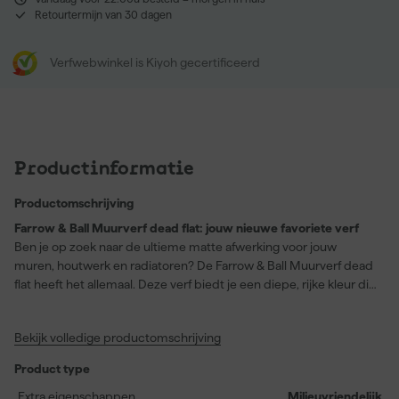
Retourtermijn van 30 dagen
Verfwebwinkel is Kiyoh gecertificeerd
Productinformatie
Productomschrijving
Farrow & Ball Muurverf dead flat: jouw nieuwe favoriete verf
Ben je op zoek naar de ultieme matte afwerking voor jouw
muren, houtwerk en radiatoren? De Farrow & Ball Muurverf dead
flat heeft het allemaal. Deze verf biedt je een diepe, rijke kleur die
kenmerkend is voor Farrow & Ball en maakt elke kamer tot een
stijlvol geheel. Met een dekking van 12 vierkante meter per liter
Bekijk volledige productomschrijving
en stofdroog na slechts 2 uur, ben je in een mum van tijd klaar.
Verkrijgbaar in de intense zwarte kleur 'Bible Black' (No. 225), is
Product type
deze milieuvriendelijke, op waterbasis verf zowel wasbaar als
slijtvast. Perfect voor gangen, woonkamers en speelkamers waar
Extra eigenschappen
Milieuvriendelijk