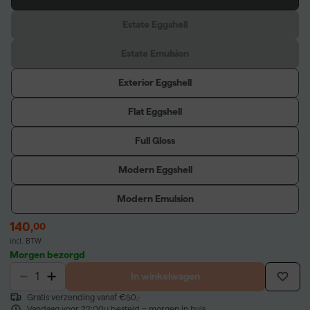
Estate Eggshell
Estate Emulsion
Exterior Eggshell
Flat Eggshell
Full Gloss
Modern Eggshell
Modern Emulsion
140
,
00
incl. BTW
Morgen bezorgd
In winkelwagen
Gratis verzending vanaf €50,-
Vandaag voor 22:00u besteld = morgen in huis