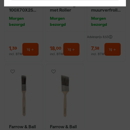
Schuurblok
9" Verfbeugel
Maxi Micmex
100X70X25m
met Roller
muurverfrolle
m Sk 500
r - 18cm
Morgen
Morgen
Morgen
P220
bezorgd
bezorgd
bezorgd
Adviesprijs
8,53
1
,
18
,
7
,
39
00
38
incl. BTW
incl. BTW
incl. BTW
Farrow & Ball
Farrow & Ball