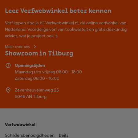
Leer Verfwebwinkel beter kennen
Verf kopen doe je bij Verfwebwinkel.nl, dé online verfwinkel van
Nederland. Voordelige verf van topkwaliteit en gratis deskundig
advies, wat je project ook is.
Meer over ons
Showroom in Tilburg
Openingstijden
Maandag t/m vrijdag 08:00 - 18:00
Zaterdag 08:00 - 16:00
Zevenheuvelenweg 25
5048 AN Tilburg
Verfwebwinkel
Schildersbenodigdheden
Beits