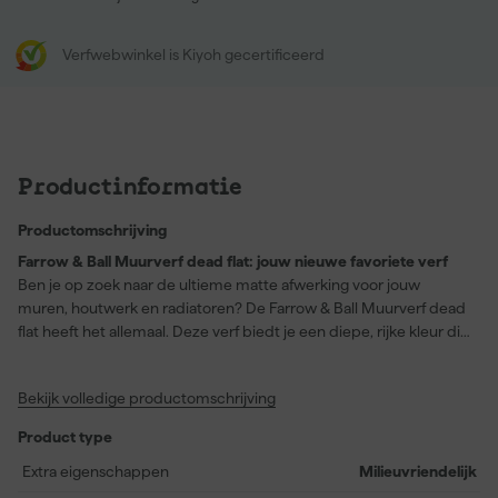
Verfwebwinkel is Kiyoh gecertificeerd
Productinformatie
Productomschrijving
Farrow & Ball Muurverf dead flat: jouw nieuwe favoriete verf
Ben je op zoek naar de ultieme matte afwerking voor jouw
muren, houtwerk en radiatoren? De Farrow & Ball Muurverf dead
flat heeft het allemaal. Deze verf biedt je een diepe, rijke kleur die
kenmerkend is voor Farrow & Ball en maakt elke kamer tot een
stijlvol geheel. Met een dekking van 12 vierkante meter per liter
Bekijk volledige productomschrijving
en stofdroog na slechts 2 uur, ben je in een mum van tijd klaar.
Verkrijgbaar in de intense zwarte kleur 'Bible Black' (No. 225), is
Product type
deze milieuvriendelijke, op waterbasis verf zowel wasbaar als
slijtvast. Perfect voor gangen, woonkamers en speelkamers waar
Extra eigenschappen
Milieuvriendelijk
duurzaamheid een must is. Dead Flat, de sterkste matte