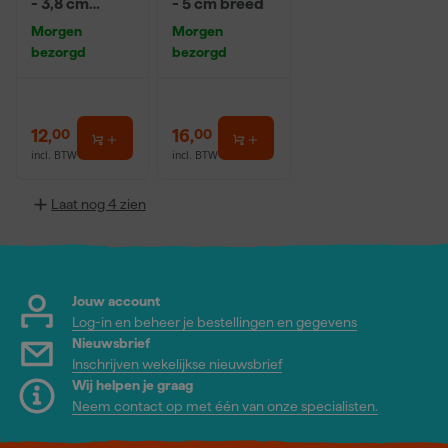
- 3,8 cm
- 5 cm breed
breed
Morgen
Morgen
bezorgd
bezorgd
12
,
16
,
00
00
incl. BTW
incl. BTW
Laat nog 4 zien
Jouw account
Log-in en beheer je bestellingen en gegevens
Nieuwsbrief
Inschrijven wekelijkse nieuwsbrief
Wij helpen je graag
Neem contact op met één van onze specialisten.