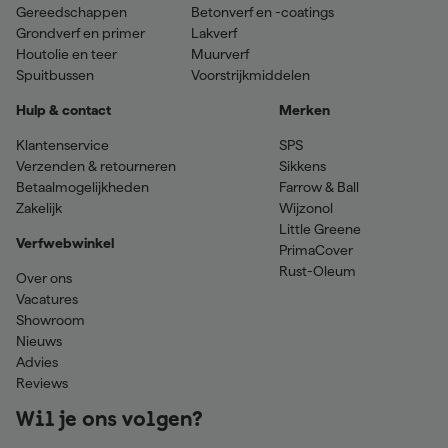
Gereedschappen
Betonverf en -coatings
Grondverf en primer
Lakverf
Houtolie en teer
Muurverf
Spuitbussen
Voorstrijkmiddelen
Hulp & contact
Merken
Klantenservice
SPS
Verzenden & retourneren
Sikkens
Betaalmogelijkheden
Farrow & Ball
Zakelijk
Wijzonol
Little Greene
Verfwebwinkel
PrimaCover
Rust-Oleum
Over ons
Vacatures
Showroom
Nieuws
Advies
Reviews
Wil je ons volgen?