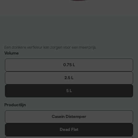
Een donkere verfkleur kan zorgen voor een meerprijs.
Volume
0.75 L
2.5 L
5 L
Productlijn
Casein Distemper
Dead Flat