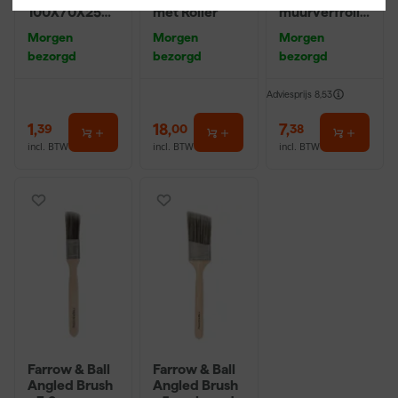
100X70X25m
met Roller
muurverfrolle
m Sk 500
r - 18cm
Morgen
Morgen
Morgen
P220
bezorgd
bezorgd
bezorgd
Adviesprijs
8,53
1
,
18
,
7
,
39
00
38
incl. BTW
incl. BTW
incl. BTW
Farrow & Ball
Farrow & Ball
Angled Brush
Angled Brush