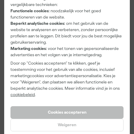
Lucamax
F&B
And Go
vergelijkbare technieken:
Washi tape -
Kleurenwaaie
Verfemmer -
Functionele cookies:
noodzakelijk voor het goed
50mx24mm
r
18cm Roller -
Morgen
Morgen
Morgen
functioneren van de website.
8L + 5
bezorgd
bezorgd
bezorgd
Beperkt analytische cookies:
om het gebruik van de
Inzetemmers
en deksel
website te analyseren en verbeteren, zonder persoonlijke
Adviesprijs
6,00
profielen aan te leggen. Dit biedt voor jou de best mogelijke
gebruikerservaring.
3
,
22
,
10
,
99
00
99
Marketing cookies:
voor het tonen van gepersonaliseerde
incl. BTW
incl. BTW
incl. BTW
advertenties en het volgen van je internetgedrag.
Door op "Cookies accepteren" te klikken, geef je
toestemming voor het gebruik van alle cookies, inclusief
marketingcookies voor advertentiepersonalisatie. Kies je
voor "Weigeren", dan plaatsen we alleen functionele en
beperkt analytische cookies. Meer informatie vind je in ons
cookiebeleid
.
Cookies accepteren
Weigeren
Klingspor
Farrow & Ball
Anza PRO
Schuurblok
9" Verfbeugel
Maxi Micmex