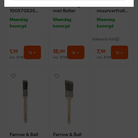
Schuurblok
9" Verfbeugel
Maxi Micmex
100X70X25m
met Roller
muurverfrolle
m Sk 500
r - 18cm
Maandag
Maandag
Maandag
P220
bezorgd
bezorgd
bezorgd
Adviesprijs
8,53
1
,
18
,
7
,
39
00
38
incl. BTW
incl. BTW
incl. BTW
Farrow & Ball
Farrow & Ball