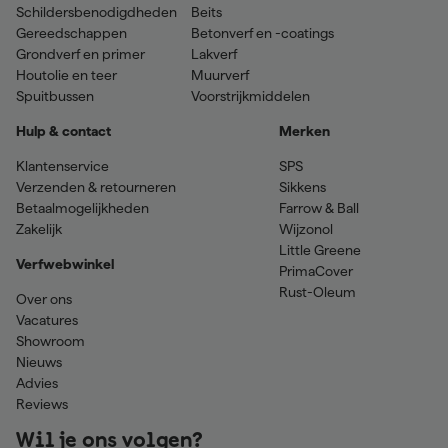
Schildersbenodigdheden
Beits
Gereedschappen
Betonverf en -coatings
Grondverf en primer
Lakverf
Houtolie en teer
Muurverf
Spuitbussen
Voorstrijkmiddelen
Hulp & contact
Merken
Klantenservice
SPS
Verzenden & retourneren
Sikkens
Betaalmogelijkheden
Farrow & Ball
Zakelijk
Wijzonol
Little Greene
Verfwebwinkel
PrimaCover
Rust-Oleum
Over ons
Vacatures
Showroom
Nieuws
Advies
Reviews
Wil je ons volgen?