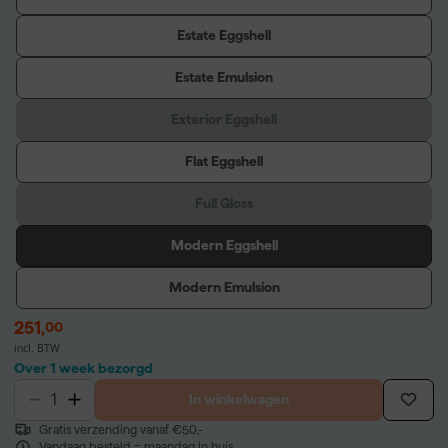
Estate Eggshell
Estate Emulsion
Exterior Eggshell
Flat Eggshell
Full Gloss
Modern Eggshell
Modern Emulsion
251
,
00
incl. BTW
Over 1 week bezorgd
In winkelwagen
Gratis verzending vanaf €50,-
Vandaag besteld = maandag in huis