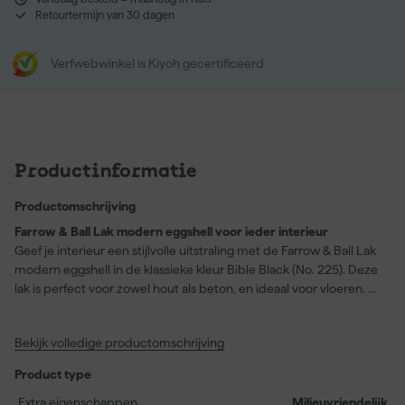
Retourtermijn van 30 dagen
Verfwebwinkel is Kiyoh gecertificeerd
Productinformatie
Productomschrijving
Farrow & Ball Lak modern eggshell voor ieder interieur
Geef je interieur een stijlvolle uitstraling met de Farrow & Ball Lak
modern eggshell in de klassieke kleur Bible Black (No. 225). Deze
lak is perfect voor zowel hout als beton, en ideaal voor vloeren. Of
het nu gaat om een houten vloer in je woonkamer of betonnen
ondergrond in je garage, deze lak dekt het allemaal. Met een
Bekijk volledige productomschrijving
dekkende kleur en een zijdeglans afwerking, brengt het je ruimte
tot leven. Bovendien, het is slijtvaste, afwasbare en afneembare
Product type
lak waardoor het makkelijk in onderhoud is. Met een rendement
van 12 vierkante meter per liter en droogtijd van slechts 2 uur, is je
Extra eigenschappen
Milieuvriendelijk