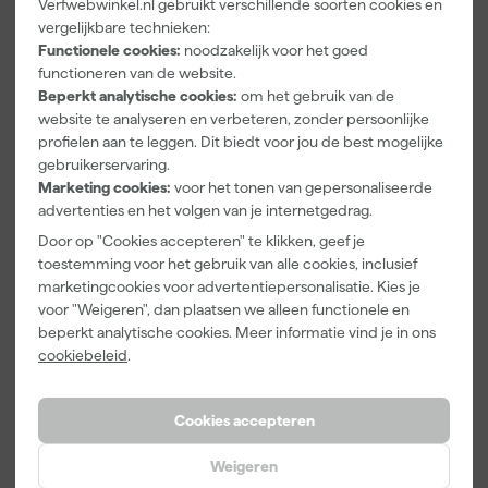
Verfwebwinkel.nl gebruikt verschillende soorten cookies en
Paintura
Farrow & Ball
Go!Paint Roll
vergelijkbare technieken:
Lucamax
F&B
And Go
Washi tape -
Kleurenwaaie
Verfemmer -
Functionele cookies:
noodzakelijk voor het goed
50mx24mm
r
18cm Roller -
functioneren van de website.
Maandag
Maandag
Maandag
8L + 5
Beperkt analytische cookies:
om het gebruik van de
bezorgd
bezorgd
bezorgd
Inzetemmers
website te analyseren en verbeteren, zonder persoonlijke
en deksel
profielen aan te leggen. Dit biedt voor jou de best mogelijke
Adviesprijs
6,00
gebruikerservaring.
Marketing cookies:
voor het tonen van gepersonaliseerde
3
,
22
,
10
,
99
00
99
advertenties en het volgen van je internetgedrag.
incl. BTW
incl. BTW
incl. BTW
Door op "Cookies accepteren" te klikken, geef je
toestemming voor het gebruik van alle cookies, inclusief
marketingcookies voor advertentiepersonalisatie. Kies je
voor "Weigeren", dan plaatsen we alleen functionele en
beperkt analytische cookies. Meer informatie vind je in ons
cookiebeleid
.
Cookies accepteren
Weigeren
Klingspor
Farrow & Ball
Anza PRO