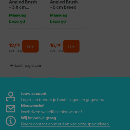
Angled Brush
Angled Brush
- 3,8 cm
- 5 cm breed
breed
Maandag
Maandag
bezorgd
bezorgd
12
,
16
,
00
00
incl. BTW
incl. BTW
Laat nog 6 zien
Jouw account
Log-in en beheer je bestellingen en gegevens
Nieuwsbrief
Inschrijven wekelijkse nieuwsbrief
Wij helpen je graag
Neem contact op met één van onze specialisten.