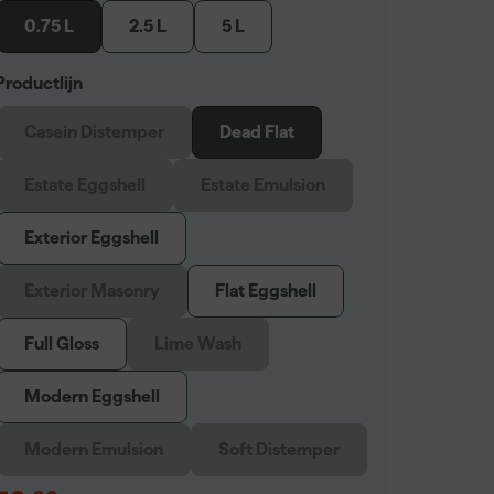
0.75 L
2.5 L
5 L
Productlijn
Casein Distemper
Dead Flat
Estate Eggshell
Estate Emulsion
Exterior Eggshell
Exterior Masonry
Flat Eggshell
Full Gloss
Lime Wash
Modern Eggshell
Modern Emulsion
Soft Distemper