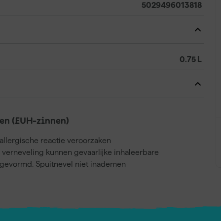
5029496013818
0.75 L
en (EUH-zinnen)
llergische reactie veroorzaken
j verneveling kunnen gevaarlijke inhaleerbare
gevormd. Spuitnevel niet inademen