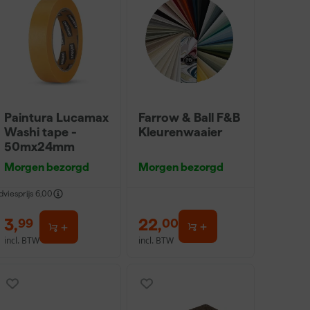
Paintura Lucamax
Farrow & Ball F&B
Washi tape -
Kleurenwaaier
50mx24mm
Morgen bezorgd
Morgen bezorgd
dviesprijs
6,00
3
,
22
,
99
00
incl. BTW
incl. BTW