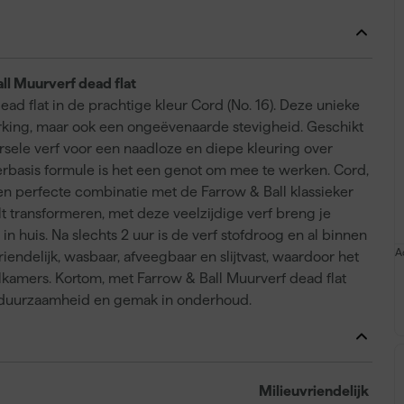
ll Muurverf dead flat
ad flat in de prachtige kleur Cord (No. 16). Deze unieke
rking, maar ook een ongeëvenaarde stevigheid. Geschikt
ersele verf voor een naadloze en diepe kleuring over
rbasis formule is het een genot om mee te werken. Cord,
een perfecte combinatie met de Farrow & Ball klassieker
lt transformeren, met deze veelzijdige verf breng je
n huis. Na slechts 2 uur is de verf stofdroog en al binnen
A
riendelijk, wasbaar, afveegbaar en slijtvast, waardoor het
lkamers. Kortom, met Farrow & Ball Muurverf dead flat
ok duurzaamheid en gemak in onderhoud.
Milieuvriendelijk