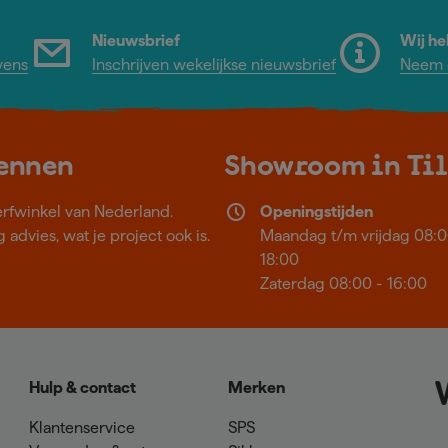
Nieuwsbrief
Wij he
vens
Inschrijven wekelijkse nieuwsbrief
Neem c
kennen
Showroom in Ti
erfwinkel van Nederland.
Openingstijden
 advies, wat je project ook is.
Maandag t/m vrijdag 08:0
18:00
Zaterdag 08:00 - 16:00
Hulp & contact
Merken
Klantenservice
SPS