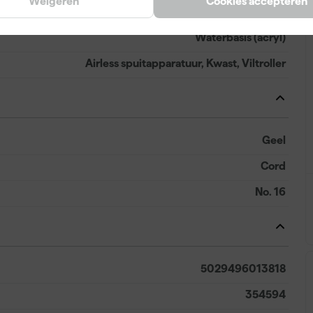
Weigeren
Cookies accepteren
1 d
Waterbasis (acryl)
Airless spuitapparatuur, Kwast, Viltroller
Geel
Cord
No. 16
5029496013818
354594