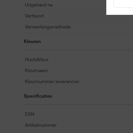
Uitgehard na
Verfsoort
Verwerkingsmethode
Kleuren
Hoofdkleur
Kleurnaam
Kleurnummer leverancier
Specificaties
EAN
Artikelnummer