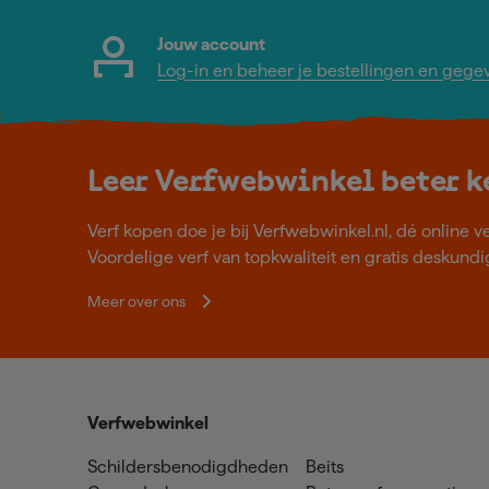
Jouw account
Log-in en beheer je bestellingen en gege
Leer Verfwebwinkel beter 
Verf kopen doe je bij Verfwebwinkel.nl, dé online v
Voordelige verf van topkwaliteit en gratis deskundig
Meer over ons
Verfwebwinkel
Schildersbenodigdheden
Beits