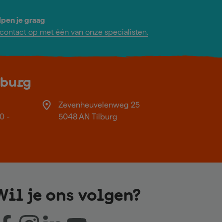
lpen je graag
ontact op met één van onze specialisten.
lburg
Zevenheuvelenweg 25
0 -
5048 AN Tilburg
Wil je ons volgen?