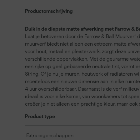
Productomschrijving
Duik in de diepste matte afwerking met Farrow & Ba
Laat je betoveren door de Farrow & Ball Muurverf de
muurverf biedt niet alleen een extreem matte afwe
voor hout, metaal en pleisterwerk, zorgt deze univ
verschillende oppervlakken. Met de geurarme wate
een rijke op geel gebaseerde neutrale tint, vormt 
String. Of je nu je muren, houtwerk of radiatoren wi
moeiteloos een nieuwe dimensie aan in elke ruimte i
4 uur overschilderbaar. Daarnaast is de verf milieuv
ideaal is voor elke kamer, van woonkamers tot spee
creëer je niet alleen een prachtige kleur, maar o
Product type
Extra eigenschappen