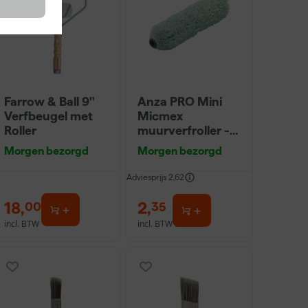
Farrow & Ball 9"
Anza PRO Mini
Verfbeugel met
Micmex
Roller
muurverfroller -
10cm
Morgen bezorgd
Morgen bezorgd
Adviesprijs
2,62
18
,
2
,
00
35
incl. BTW
incl. BTW