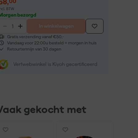
58
,
00
incl. BTW
Morgen bezorgd
In winkelwagen
Gratis verzending vanaf €50,-
Vandaag voor 22:00u besteld = morgen in huis
Retourtermijn van 30 dagen
Verfwebwinkel is Kiyoh gecertificeerd
Vaak gekocht met