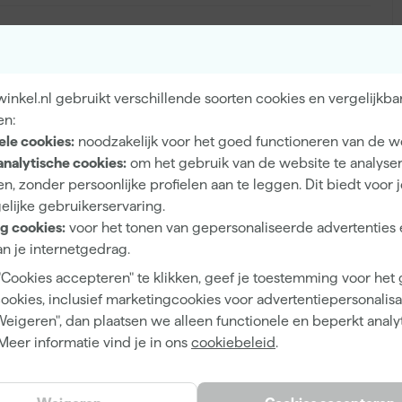
Binnen
nkel.nl gebruikt verschillende soorten cookies en vergelijkba
Hout, Metaal, Pleisterwerk
en:
ele cookies:
noodzakelijk voor het goed functioneren van de w
analytische cookies:
om het gebruik van de website te analyse
n, zonder persoonlijke profielen aan te leggen. Dit biedt voor 
elijke gebruikerservaring.
Extra mat
g cookies:
voor het tonen van gepersonaliseerde advertenties 
n je internetgedrag.
Dekkend
"Cookies accepteren" te klikken, geef je toestemming voor het
4 h
cookies, inclusief marketingcookies voor advertentiepersonalisat
12 m²/l
Weigeren", dan plaatsen we alleen functionele en beperkt analy
Meer informatie vind je in ons
cookiebeleid
.
1
2 h