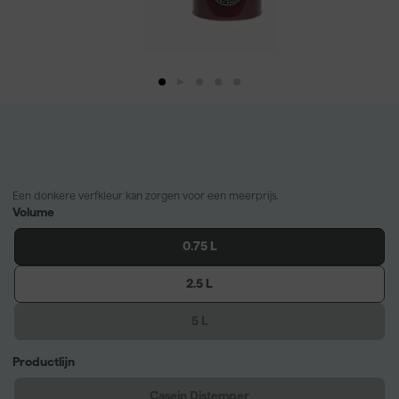
Een donkere verfkleur kan zorgen voor een meerprijs.
Volume
0.75 L
2.5 L
5 L
Productlijn
Casein Distemper