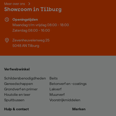
Meer over ons
Showroom in Tilburg
Openingstijden
Maandag t/m vrijdag 08:00 - 18:00
Zaterdag 08:00 - 16:00
Zevenheuvelenweg 25
5048 AN Tilburg
Verfwebwinkel
Schildersbenodigdheden
Beits
Gereedschappen
Betonverf en -coatings
Grondverf en primer
Lakverf
Houtolie en teer
Muurverf
Spuitbussen
Voorstrijkmiddelen
Hulp & contact
Merken