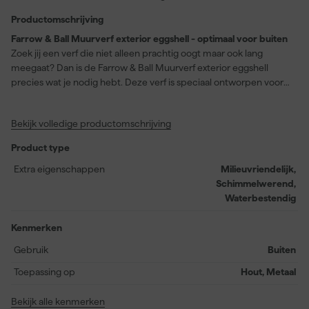
Productomschrijving
Farrow & Ball Muurverf exterior eggshell - optimaal voor buiten
Zoek jij een verf die niet alleen prachtig oogt maar ook lang
meegaat? Dan is de Farrow & Ball Muurverf exterior eggshell
precies wat je nodig hebt. Deze verf is speciaal ontworpen voor
toepassing op hout en metaal, perfect voor je buitenprojecten.
Het biedt een duurzame zijdeglans finish die zowel waterdicht als
Bekijk volledige productomschrijving
schimmelwerend is. Jarenlang genot gegarandeerd, met een
kleur die tot wel 6 jaar bestand is tegen schilferen, bladderen, en
Product type
vervaging. De kleur Cord (No. 16) is een sterke, op geel
gebaseerde neutrale tint. Deze kleur vormt een perfecte
Extra eigenschappen
Milieuvriendelijk,
combinatie met de Farrow & Ball klassieker String, of als een
Schimmelwerend,
steviger accent voor je keuken met Matchstick op de muren. Van
Waterbestendig
airless spuitapparatuur tot kwasten en viltrollers, de veelzijdige
applicatiemethoden maken het je gemakkelijk. En met een snelle
Kenmerken
droogtijd van slechts 2 uur, ben je in no-time klaar voor de
Gebruik
Buiten
volgende laag!
Toepassing op
Hout, Metaal
Bekijk alle kenmerken