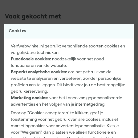
Vaak gekocht met
Cookies
Verfwebwinkel.nl gebruikt verschillende soorten cookies en
vergelijkbare technieken:
Functionele cookies:
noodzakelijk voor het goed
functioneren van de website.
Beperkt analytische cookies:
om het gebruik van de
website te analyseren en verbeteren, zonder persoonlijke
profielen aan te leggen. Dit biedt voor jou de best mogelijke
gebruikerservaring.
Kip Tape
Farrow & Ball
Go!Paint Roll
3307-24
F&B
And Go
Marketing cookies:
voor het tonen van gepersonaliseerde
Smooth-Tec
Kleurenwaaie
Verfbak -
advertenties en het volgen van je internetgedrag.
Afplaktape
r
12cm Roller -
Maandag
Maandag
Maandag
Door op "Cookies accepteren" te klikken, geef je
Buitengebruik
0,5L + 5
bezorgd
bezorgd
bezorgd
toestemming voor het gebruik van alle cookies, inclusief
- 24mm x
Inzetbakken
50m
marketingcookies voor advertentiepersonalisatie. Kies je
voor "Weigeren", dan plaatsen we alleen functionele en