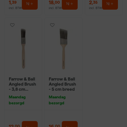
1
,
18
,
2
,
39
00
35
incl. BTW
incl. BTW
incl. BTW
Farrow & Ball
Farrow & Ball
Angled Brush
Angled Brush
- 3,8 cm
- 5 cm breed
breed
Maandag
Maandag
bezorgd
bezorgd
12
,
16
,
00
00