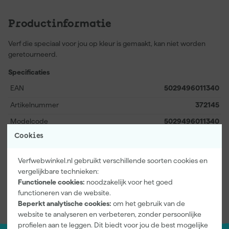
Productinformatie
Verf die speciaal voor jou op kleur is gemaakt, kan niet worden
geretourneerd.
Specificaties
EAN
5029496011340
Artikelnummer
372145
Modelcode
5029496011340
Cookies
Afmetingen
Volume
5 L
Verfwebwinkel.nl gebruikt verschillende soorten cookies en
vergelijkbare technieken:
Bekijk alle kenmerken
Functionele cookies:
noodzakelijk voor het goed
functioneren van de website.
Beperkt analytische cookies:
om het gebruik van de
website te analyseren en verbeteren, zonder persoonlijke
profielen aan te leggen. Dit biedt voor jou de best mogelijke