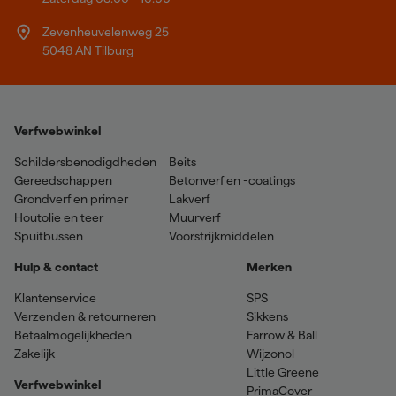
Zevenheuvelenweg 25
5048 AN Tilburg
Verfwebwinkel
Schildersbenodigdheden
Beits
Gereedschappen
Betonverf en -coatings
Grondverf en primer
Lakverf
Houtolie en teer
Muurverf
Spuitbussen
Voorstrijkmiddelen
Hulp & contact
Merken
Klantenservice
SPS
Verzenden & retourneren
Sikkens
Betaalmogelijkheden
Farrow & Ball
Zakelijk
Wijzonol
Little Greene
Verfwebwinkel
PrimaCover