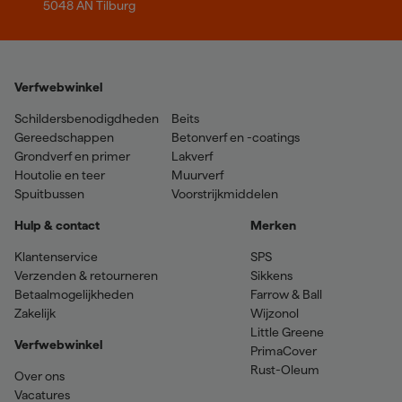
5048 AN Tilburg
Verfwebwinkel
Schildersbenodigdheden
Beits
Gereedschappen
Betonverf en -coatings
Grondverf en primer
Lakverf
Houtolie en teer
Muurverf
Spuitbussen
Voorstrijkmiddelen
Hulp & contact
Merken
Klantenservice
SPS
Verzenden & retourneren
Sikkens
Betaalmogelijkheden
Farrow & Ball
Zakelijk
Wijzonol
Little Greene
Verfwebwinkel
PrimaCover
Rust-Oleum
Over ons
Vacatures