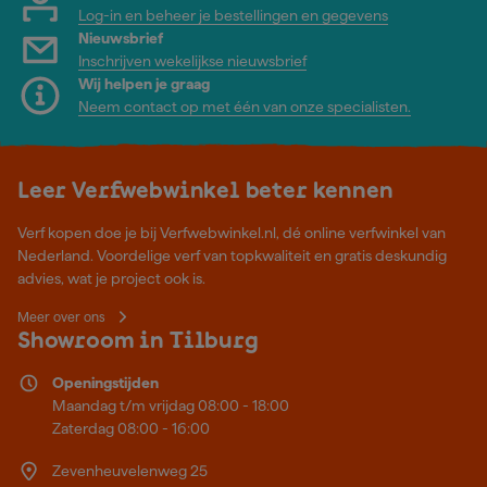
Log-in en beheer je bestellingen en gegevens
Nieuwsbrief
Inschrijven wekelijkse nieuwsbrief
Wij helpen je graag
Neem contact op met één van onze specialisten.
Leer Verfwebwinkel beter kennen
Verf kopen doe je bij Verfwebwinkel.nl, dé online verfwinkel van
Nederland. Voordelige verf van topkwaliteit en gratis deskundig
advies, wat je project ook is.
Meer over ons
Showroom in Tilburg
Openingstijden
Maandag t/m vrijdag 08:00 - 18:00
Zaterdag 08:00 - 16:00
Zevenheuvelenweg 25