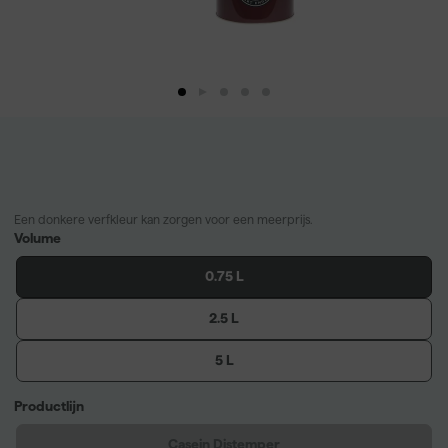
Een donkere verfkleur kan zorgen voor een meerprijs.
Volume
0.75 L
2.5 L
5 L
Productlijn
Casein Distemper