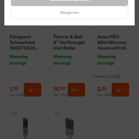
Weigeren
Klingspor
Farrow & Ball
Anza PRO
Schuurblok
9" Verfbeugel
Mini Micmex
100X70X25m
met Roller
muurverfrolle
m Sk 500
r - 10cm
Maandag
Maandag
Maandag
P220
bezorgd
bezorgd
bezorgd
Adviesprijs
2,62
1
,
18
,
2
,
39
00
35
incl. BTW
incl. BTW
incl. BTW