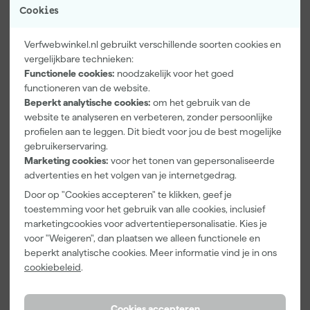
Cookies
Verfwebwinkel.nl gebruikt verschillende soorten cookies en
vergelijkbare technieken:
Functionele cookies:
noodzakelijk voor het goed
functioneren van de website.
Paintura
Farrow & Ball
Go!Paint Roll
Lucamax
F&B
And Go
Beperkt analytische cookies:
om het gebruik van de
Washi tape -
Kleurenwaaie
Verfbak -
website te analyseren en verbeteren, zonder persoonlijke
50mx24mm
r
12cm Roller -
profielen aan te leggen. Dit biedt voor jou de best mogelijke
Maandag
Maandag
Maandag
0,5L + 5
gebruikerservaring.
bezorgd
bezorgd
bezorgd
Inzetbakken
Marketing cookies:
voor het tonen van gepersonaliseerde
advertenties en het volgen van je internetgedrag.
Adviesprijs
6,00
Door op "Cookies accepteren" te klikken, geef je
3
,
22
,
3
,
99
00
99
toestemming voor het gebruik van alle cookies, inclusief
incl. BTW
incl. BTW
incl. BTW
marketingcookies voor advertentiepersonalisatie. Kies je
voor "Weigeren", dan plaatsen we alleen functionele en
beperkt analytische cookies. Meer informatie vind je in ons
cookiebeleid
.
Cookies accepteren