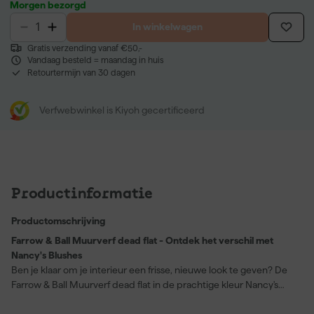
Morgen bezorgd
In winkelwagen
Gratis verzending vanaf €50,-
Vandaag besteld = maandag in huis
Retourtermijn van 30 dagen
Verfwebwinkel is Kiyoh gecertificeerd
Productinformatie
Productomschrijving
Farrow & Ball Muurverf dead flat - Ontdek het verschil met
Nancy's Blushes
Ben je klaar om je interieur een frisse, nieuwe look te geven? De
Farrow & Ball Muurverf dead flat in de prachtige kleur Nancy's
Blushes (No. 278) is de perfecte keuze. Deze verf biedt een
buitengewoon matte afwerking die niet alleen elegant oogt, maar