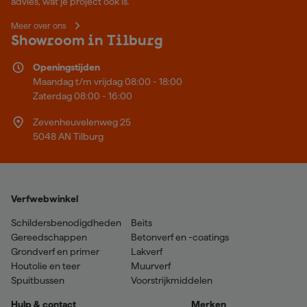
advies, wat je project ook is.
Meer over ons
Showroom in Tilburg
Openingstijden
Maandag t/m vrijdag 08:00 - 18:00
Zaterdag 08:00 - 16:00
Zevenheuvelenweg 25
5048 AN Tilburg
Verfwebwinkel
Schildersbenodigdheden
Beits
Gereedschappen
Betonverf en -coatings
Grondverf en primer
Lakverf
Houtolie en teer
Muurverf
Spuitbussen
Voorstrijkmiddelen
Hulp & contact
Merken