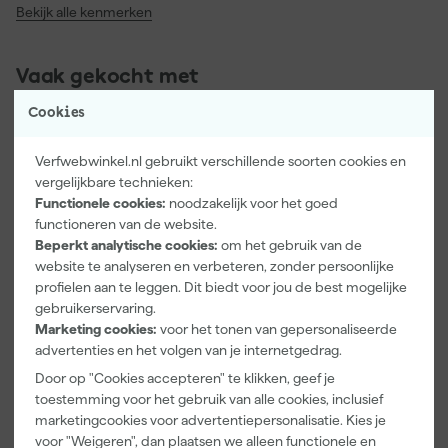
Bekijk alle kenmerken
Vaak gekocht met
Cookies
Verfwebwinkel.nl gebruikt verschillende soorten cookies en
vergelijkbare technieken:
Functionele cookies:
noodzakelijk voor het goed
functioneren van de website.
Beperkt analytische cookies:
om het gebruik van de
website te analyseren en verbeteren, zonder persoonlijke
profielen aan te leggen. Dit biedt voor jou de best mogelijke
gebruikerservaring.
Paintura
Farrow & Ball
Go!Paint Roll
Marketing cookies:
voor het tonen van gepersonaliseerde
Lucamax
F&B
And Go
advertenties en het volgen van je internetgedrag.
Washi tape -
Kleurenwaaie
Verfbak -
50mx24mm
r
12cm Roller -
Door op "Cookies accepteren" te klikken, geef je
Morgen
Morgen
Morgen
0,5L + 5
toestemming voor het gebruik van alle cookies, inclusief
bezorgd
bezorgd
bezorgd
Inzetbakken
marketingcookies voor advertentiepersonalisatie. Kies je
voor "Weigeren", dan plaatsen we alleen functionele en