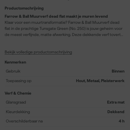
Productomschrijving
Farrow & Ball Muurverf dead flat maakt je muren levend
Klaar voor een muurtransformatie? Farrow & Ball Muurverf dead
flat in de prachtige Tunsgate Green (No. 250) is jouw geheim voor
de meest verfijnde, matte afwerking. Deze dekkende verf tovert
elke ruimte om door zijn diepe, rijke kleur met een
ongeëvenaarde stevigheid. Ideaal voor hout, metaal en
Bekijk volledige productomschrijving
pleisterwerk, je kunt deze alleskunner zowel op muren als op
houtwerk en radiatoren gebruiken. Binnen één dag is de verf
Kenmerken
volledig uitgehard, terwijl het stofdroog wordt na slechts twee
uur en overschilderbaar is na vier uur. Met een rendement van 12
Gebruik
Binnen
vierkante meter per liter, een extra matte glansgraad, en
Toepassing op
Hout, Metaal, Pleisterwerk
waterbasis formule, biedt deze verf niet alleen een prachtige
uitstraling maar ook een praktische oplossing. Bovendien is Dead
Verf & Chemie
Flat wasbaar, afveegbaar en slijtvast, perfect voor jouw druk
bewoonde kamers zoals de gang, woonkamer en speelkamer.
Glansgraad
Extra mat
Bereid je voor op ongeëvenaarde prestaties met een geurarme
Kleurdekking
Dekkend
en milieuvriendelijke formule.
Overschilderbaar na
4 h