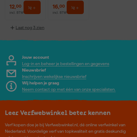
12
,
16
,
00
00
incl. BTW
incl. BTW
Laat nog 3 zien
Jouw account
Log-in en beheer je bestellingen en gegevens
Nieuwsbrief
Inschrijven wekelijkse nieuwsbrief
Wij helpen je graag
Neem contact op met één van onze specialisten.
Leer Verfwebwinkel beter kennen
Verf kopen doe je bij Verfwebwinkel.nl, dé online verfwinkel van
Nederland. Voordelige verf van topkwaliteit en gratis deskundig