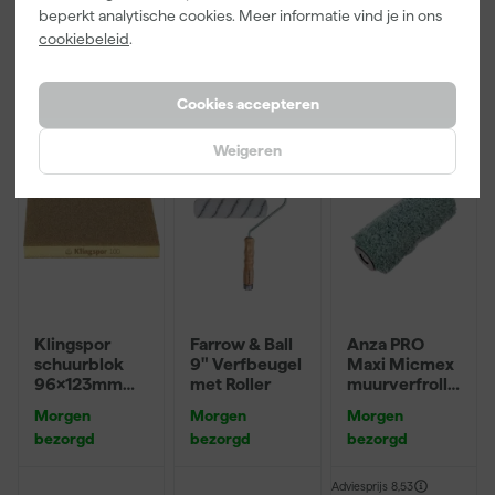
Adviesprijs
6,00
beperkt analytische cookies. Meer informatie vind je in ons
cookiebeleid
.
3
,
22
,
3
,
99
00
99
incl. BTW
incl. BTW
incl. BTW
Cookies accepteren
Onze Top 10
Weigeren
Klingspor
Farrow & Ball
Anza PRO
schuurblok
9" Verfbeugel
Maxi Micmex
96x123mm
met Roller
muurverfrolle
P220
r - 18cm
Morgen
Morgen
Morgen
bezorgd
bezorgd
bezorgd
Adviesprijs
8,53