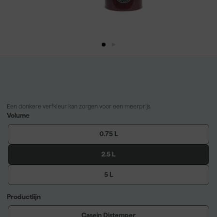
Een donkere verfkleur kan zorgen voor een meerprijs.
Volume
0.75 L
2.5 L
5 L
Productlijn
Casein Distemper