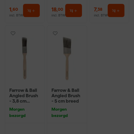
1
,
18
,
7
,
60
00
38
incl. BTW
incl. BTW
incl. BTW
Farrow & Ball
Farrow & Ball
Angled Brush
Angled Brush
- 3,8 cm
- 5 cm breed
breed
Morgen
Morgen
bezorgd
bezorgd