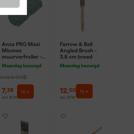
Anza PRO Maxi
Farrow & Ball
Micmex
Angled Brush -
muurverfroller -
3,8 cm breed
18cm
Maandag bezorgd
Maandag bezorgd
dviesprijs
8,53
7
,
12
,
38
00
incl. BTW
incl. BTW