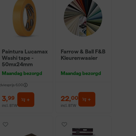
Paintura Lucamax
Farrow & Ball F&B
Washi tape -
Kleurenwaaier
50mx24mm
Maandag bezorgd
Maandag bezorgd
dviesprijs
6,00
3
,
22
,
99
00
incl. BTW
incl. BTW