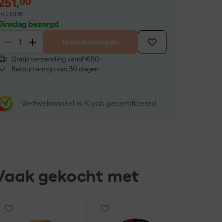
251
,
00
incl. BTW
Dinsdag bezorgd
In winkelwagen
Gratis verzending vanaf €50,-
Retourtermijn van 30 dagen
Verfwebwinkel is Kiyoh gecertificeerd
Vaak gekocht met