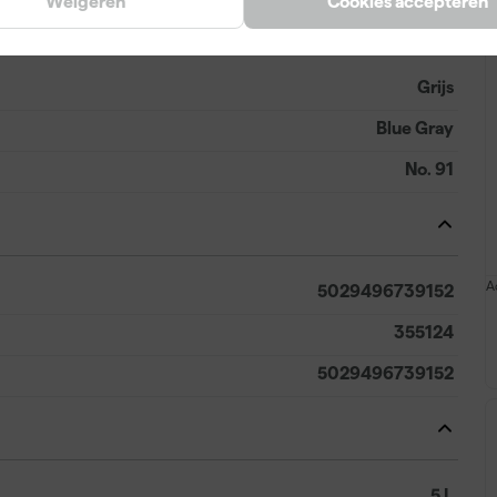
Weigeren
Cookies accepteren
Grijs
Blue Gray
No. 91
A
5029496739152
355124
5029496739152
5 L