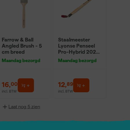
Farrow & Ball
Staalmeester
Angled Brush - 5
Lyonse Penseel
cm breed
Pro-Hybrid 2024
- 16
Maandag bezorgd
Maandag bezorgd
16
,
12
,
00
89
incl. BTW
incl. BTW
Laat nog 5 zien