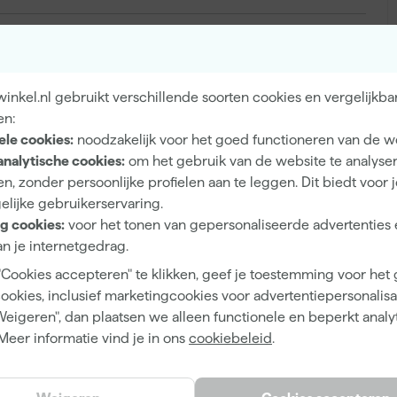
Binnen
Hout, Metaal, Radiatoren en verwarmingsbuizen
nkel.nl gebruikt verschillende soorten cookies en vergelijkba
en:
ele cookies:
noodzakelijk voor het goed functioneren van de w
analytische cookies:
om het gebruik van de website te analyse
Eiglans
n, zonder persoonlijke profielen aan te leggen. Dit biedt voor 
elijke gebruikerservaring.
Dekkend
g cookies:
voor het tonen van gepersonaliseerde advertenties 
4 h
n je internetgedrag.
12 m²/l
"Cookies accepteren" te klikken, geef je toestemming voor het
cookies, inclusief marketingcookies voor advertentiepersonalisat
2 h
Weigeren", dan plaatsen we alleen functionele en beperkt analy
Waterbasis (acryl)
Meer informatie vind je in ons
cookiebeleid
.
Airless spuitapparatuur, Kwast