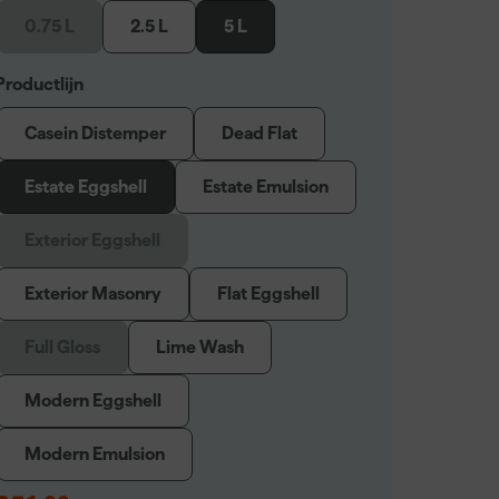
0.75 L
2.5 L
5 L
Productlijn
Casein Distemper
Dead Flat
Estate Eggshell
Estate Emulsion
Exterior Eggshell
Exterior Masonry
Flat Eggshell
Full Gloss
Lime Wash
Modern Eggshell
Modern Emulsion