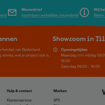
Nieuwsbrief
Wij he
vens
Inschrijven wekelijkse nieuwsbrief
Neem c
kennen
Showroom in Ti
erfwinkel van Nederland.
Openingstijden
 advies, wat je project ook is.
Maandag t/m vrijdag 08:0
18:00
Zaterdag 08:00 - 16:00
Hulp & contact
Merken
Klantenservice
SPS