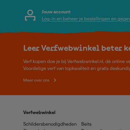
Jouw account
Log-in en beheer je bestellingen en gege
Leer Verfwebwinkel beter 
Verf kopen doe je bij Verfwebwinkel.nl, dé online v
Voordelige verf van topkwaliteit en gratis deskundig
Meer over ons
Verfwebwinkel
Schildersbenodigdheden
Beits