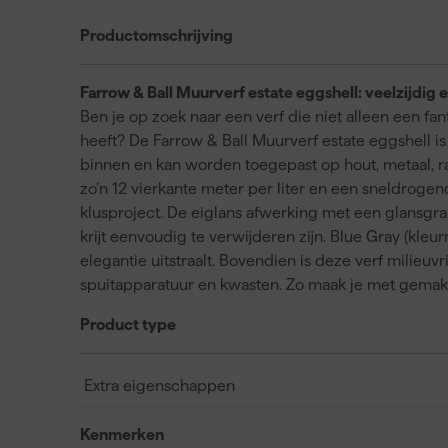
Productomschrijving
Farrow & Ball Muurverf estate eggshell: veelzijdig 
Ben je op zoek naar een verf die niet alleen een f
heeft? De Farrow & Ball Muurverf estate eggshell is
binnen en kan worden toegepast op hout, metaal, 
zo’n 12 vierkante meter per liter en een sneldroge
klusproject. De eiglans afwerking met een glansgraa
krijt eenvoudig te verwijderen zijn. Blue Gray (kleurn
elegantie uitstraalt. Bovendien is deze verf milieuvr
spuitapparatuur en kwasten. Zo maak je met gemak e
Product type
Extra eigenschappen
Kenmerken