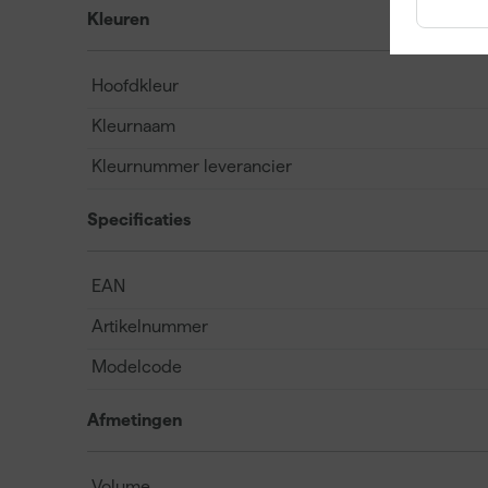
Kleuren
Hoofdkleur
Kleurnaam
Kleurnummer leverancier
Specificaties
EAN
Artikelnummer
Modelcode
Afmetingen
Volume