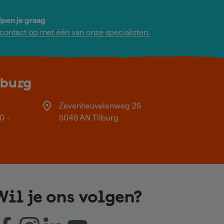
lpen je graag
ontact op met één van onze specialisten.
lburg
Zevenheuvelenweg 25
0 -
5048 AN Tilburg
Wil je ons volgen?