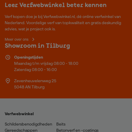
Leer Verfwebwinkel beter kennen
Verf kopen doe je bij Verfwebwinkel.nl, dé online verfwinkel van
Nederland. Voordelige verf van topkwaliteit en gratis deskundig
advies, wat je project ook is.
Meer over ons
Showroom in Tilburg
Openingstijden
Maandag t/m vrijdag 08:00 - 18:00
Zaterdag 08:00 - 16:00
Zevenheuvelenweg 25
5048 AN Tilburg
Verfwebwinkel
Schildersbenodigdheden
Beits
Gereedschappen
Betonverf en -coatings