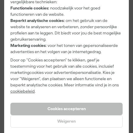
vergelijkbare technieken:
Washi tape -
Kleurenwaaie
Verfemmer -
50mx24mm
r
18cm Roller -
Functionele cookies:
noodzakelijk voor het goed
Morgen
Morgen
Morgen
8L + 5
functioneren van de website.
bezorgd
bezorgd
bezorgd
Inzetemmers
Beperkt analytische cookies:
om het gebruik van de
en deksel
website te analyseren en verbeteren, zonder persoonlijke
Adviesprijs
6,00
profielen aan te leggen. Dit biedt voor jou de best mogelijke
gebruikerservaring.
3
,
22
,
10
,
99
00
99
Marketing cookies:
voor het tonen van gepersonaliseerde
incl. BTW
incl. BTW
incl. BTW
advertenties en het volgen van je internetgedrag.
Door op "Cookies accepteren" te klikken, geef je
Onze Top 10
toestemming voor het gebruik van alle cookies, inclusief
marketingcookies voor advertentiepersonalisatie. Kies je
voor "Weigeren", dan plaatsen we alleen functionele en
beperkt analytische cookies. Meer informatie vind je in ons
cookiebeleid
.
Cookies accepteren
Klingspor
Farrow & Ball
Anza PRO
Weigeren
schuurblok
9" Verfbeugel
Maxi Micmex
96x123mm
met Roller
muurverfrolle