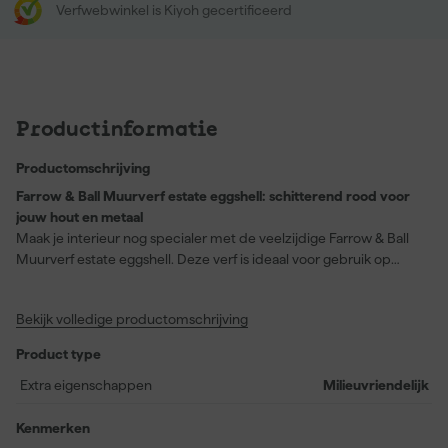
Verfwebwinkel is Kiyoh gecertificeerd
Productinformatie
Productomschrijving
Farrow & Ball Muurverf estate eggshell: schitterend rood voor
jouw hout en metaal
Maak je interieur nog specialer met de veelzijdige Farrow & Ball
Muurverf estate eggshell. Deze verf is ideaal voor gebruik op
hout, metaal en zelfs radiatoren en verwarmingsbuizen. De
romige textuur zorgt voor een uitstekende dekking, terwijl de
Bekijk volledige productomschrijving
eiglans een luxe uitstraling geeft. De rijke roodtint Romesco, met
kleurnummer CB4, brengt een levendige sfeer in elke ruimte en
Product type
doet denken aan de klassieke Spaanse saus. Met een droogtijd
van slechts 2 uur en een rendement van 12 vierkante meter per
Extra eigenschappen
Milieuvriendelijk
liter, kun je snel en efficiënt aan de slag. Bovendien is deze verf
milieuvriendelijk en makkelijk aan te brengen met zowel airless
Kenmerken
spuitapparatuur als een kwast. Geniet van het perfecte