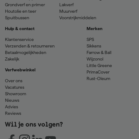
Grondverf en primer
Lakverf
Houtolie en teer
Muurverf
Spuitbussen
Voorstrijkmiddelen
Hulp & contact
Merken
Klantenservice
SPS
Verzenden & retourneren
Sikkens
Betaalmogelijkheden
Farrow & Ball
Zakelijk
Wijzonol
Little Greene
Verfwebwinkel
PrimaCover
Rust-Oleum
Over ons
Vacatures
Showroom
Nieuws
Advies
Reviews
Wil je ons volgen?