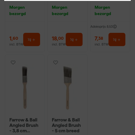
P220
r - 18cm
Morgen
Morgen
Morgen
bezorgd
bezorgd
bezorgd
Adviesprijs
8,53
1
,
18
,
7
,
60
00
38
incl. BTW
incl. BTW
incl. BTW
Farrow & Ball
Farrow & Ball
Angled Brush
Angled Brush
- 3,8 cm
- 5 cm breed