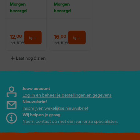
breed
Morgen
Morgen
bezorgd
bezorgd
12
,
16
,
00
00
incl. BTW
incl. BTW
Laat nog 6 zien
Jouw account
Log-in en beheer je bestellingen en gegevens
Nieuwsbrief
Inschrijven wekelijkse nieuwsbrief
Wij helpen je graag
Neem contact op met één van onze specialisten.