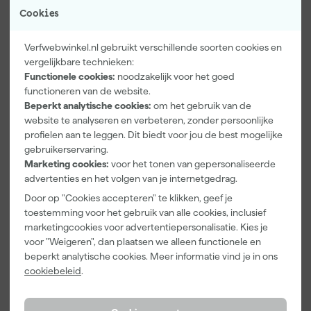
Cookies
Verfwebwinkel.nl gebruikt verschillende soorten cookies en
vergelijkbare technieken:
Functionele cookies:
noodzakelijk voor het goed
functioneren van de website.
Paintura
Farrow & Ball
Go!Paint Roll
Beperkt analytische cookies:
om het gebruik van de
Lucamax
F&B
And Go
Washi tape -
Kleurenwaaie
Verfbak -
website te analyseren en verbeteren, zonder persoonlijke
50mx24mm
r
12cm Roller -
profielen aan te leggen. Dit biedt voor jou de best mogelijke
Morgen
Morgen
Morgen
0,5L + 5
gebruikerservaring.
bezorgd
bezorgd
bezorgd
Inzetbakken
Marketing cookies:
voor het tonen van gepersonaliseerde
advertenties en het volgen van je internetgedrag.
Adviesprijs
6,00
Door op "Cookies accepteren" te klikken, geef je
3
,
22
,
3
,
99
00
99
toestemming voor het gebruik van alle cookies, inclusief
incl. BTW
incl. BTW
incl. BTW
marketingcookies voor advertentiepersonalisatie. Kies je
voor "Weigeren", dan plaatsen we alleen functionele en
beperkt analytische cookies. Meer informatie vind je in ons
cookiebeleid
.