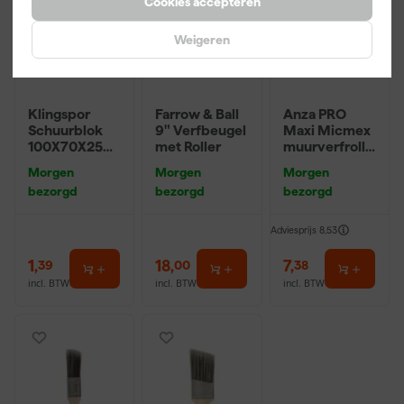
Cookies accepteren
Weigeren
Klingspor
Farrow & Ball
Anza PRO
Schuurblok
9" Verfbeugel
Maxi Micmex
100X70X25m
met Roller
muurverfrolle
m Sk 500
r - 18cm
Morgen
Morgen
Morgen
P220
bezorgd
bezorgd
bezorgd
Adviesprijs
8,53
1
,
18
,
7
,
39
00
38
incl. BTW
incl. BTW
incl. BTW