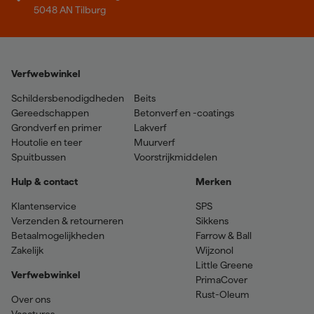
5048 AN Tilburg
Verfwebwinkel
Schildersbenodigdheden
Beits
Gereedschappen
Betonverf en -coatings
Grondverf en primer
Lakverf
Houtolie en teer
Muurverf
Spuitbussen
Voorstrijkmiddelen
Hulp & contact
Merken
Klantenservice
SPS
Verzenden & retourneren
Sikkens
Betaalmogelijkheden
Farrow & Ball
Zakelijk
Wijzonol
Little Greene
Verfwebwinkel
PrimaCover
Rust-Oleum
Over ons