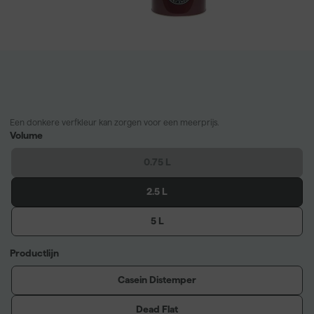
Een donkere verfkleur kan zorgen voor een meerprijs.
Volume
0.75 L
2.5 L
5 L
Productlijn
Casein Distemper
Dead Flat