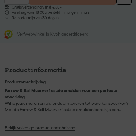
Gratis verzending vanaf €50,-
Vandaag voor 18:00u besteld = morgen in huis
Retourtermijn van 30 dagen
Verfwebwinkel is Kiyoh gecertificeerd
Productinformatie
Productomschrijving
Farrow & Ball Muurverf estate emulsion voor een perfecte
afwerking
Wil je jouw muren en plafonds omtoveren tot ware kunstwerken?
Met de Farrow & Ball Muurverf estate emulsion bereik je een
ongeëvenaarde matte en krijtachtige finish die elke ruimte een
luxe uitstraling geeft. Deze verf is ideaal voor toepassing op
Bekijk volledige productomschrijving
behang, cement en pleisterwerk. Met een uitstekende dekking
en zachte textuur, is Babouche jouw go-to kleur als je voor een