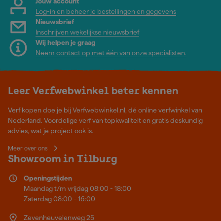
Jouw account
Log-in en beheer je bestellingen en gegevens
Nieuwsbrief
Inschrijven wekelijkse nieuwsbrief
Wij helpen je graag
Neem contact op met één van onze specialisten.
Leer Verfwebwinkel beter kennen
Verf kopen doe je bij Verfwebwinkel.nl, dé online verfwinkel van
Nederland. Voordelige verf van topkwaliteit en gratis deskundig
advies, wat je project ook is.
Meer over ons
Showroom in Tilburg
Openingstijden
Maandag t/m vrijdag 08:00 - 18:00
Zaterdag 08:00 - 16:00
Zevenheuvelenweg 25