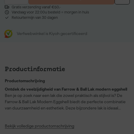
Gratis verzending vanaf €50,-
Vandaag voor 22:00u besteld = morgen in huis
Retourtermijn van 30 dagen
Verfwebwinkel is Kiyoh gecertificeerd
Productinformatie
Productomschrijving
Ontdek de veelzijdigheid van Farrow & Ball Lak modern eggshell
Ben je op zoek naar een lak die zowel praktisch als stijlvol is? De
Farrow & Ball Lak Modern Eggshell biedt de perfecte combinatie
van duurzaamheid en esthetiek. Deze bijzondere lak is ideaal
voor gebruik op beton, hout en vloeren, inclusief garagevloeren.
Dus of je nu een frisse look wilt geven aan je houten vloer of een
Bekijk volledige productomschrijving
duurzame coating zoekt voor je betonnen oppervlakken, deze
lak is jouw go-to. Een van de meest opvallende eigenschappen is