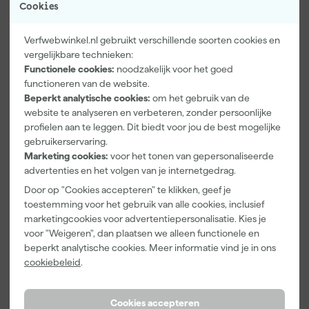
Cookies
Verfwebwinkel.nl gebruikt verschillende soorten cookies en
vergelijkbare technieken:
Functionele cookies:
noodzakelijk voor het goed
Paintura
Farrow & Ball
Go!Paint Roll
functioneren van de website.
Lucamax
F&B
And Go
Beperkt analytische cookies:
om het gebruik van de
Washi tape -
Kleurenwaaie
Verfbak -
website te analyseren en verbeteren, zonder persoonlijke
50mx24mm
r
12cm Roller -
Morgen
Morgen
Morgen
profielen aan te leggen. Dit biedt voor jou de best mogelijke
0,5L + 5
bezorgd
bezorgd
bezorgd
gebruikerservaring.
Inzetbakken
Marketing cookies:
voor het tonen van gepersonaliseerde
advertenties en het volgen van je internetgedrag.
Adviesprijs
6,00
Door op "Cookies accepteren" te klikken, geef je
3
,
22
,
3
,
99
00
99
toestemming voor het gebruik van alle cookies, inclusief
incl. BTW
incl. BTW
incl. BTW
marketingcookies voor advertentiepersonalisatie. Kies je
voor "Weigeren", dan plaatsen we alleen functionele en
Onze Top 10
beperkt analytische cookies. Meer informatie vind je in ons
cookiebeleid
.
Cookies accepteren