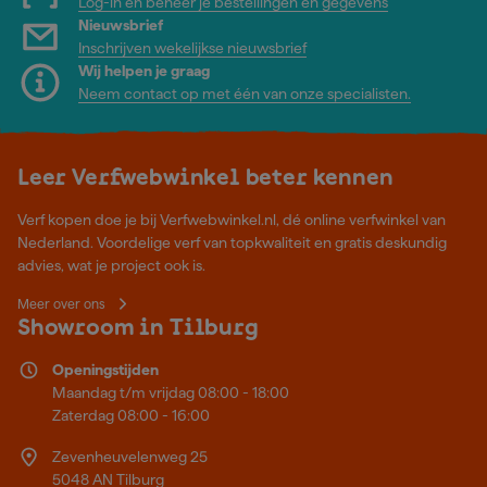
Log-in en beheer je bestellingen en gegevens
Nieuwsbrief
Inschrijven wekelijkse nieuwsbrief
Wij helpen je graag
Neem contact op met één van onze specialisten.
Leer Verfwebwinkel beter kennen
Verf kopen doe je bij Verfwebwinkel.nl, dé online verfwinkel van
Nederland. Voordelige verf van topkwaliteit en gratis deskundig
advies, wat je project ook is.
Meer over ons
Showroom in Tilburg
Openingstijden
Maandag t/m vrijdag 08:00 - 18:00
Zaterdag 08:00 - 16:00
Zevenheuvelenweg 25
5048 AN Tilburg