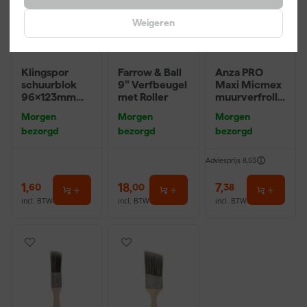
Weigeren
Klingspor
Farrow & Ball
Anza PRO
schuurblok
9" Verfbeugel
Maxi Micmex
96x123mm
met Roller
muurverfrolle
P220
r - 18cm
Morgen
Morgen
Morgen
bezorgd
bezorgd
bezorgd
Adviesprijs
8,53
1
,
18
,
7
,
60
00
38
incl. BTW
incl. BTW
incl. BTW