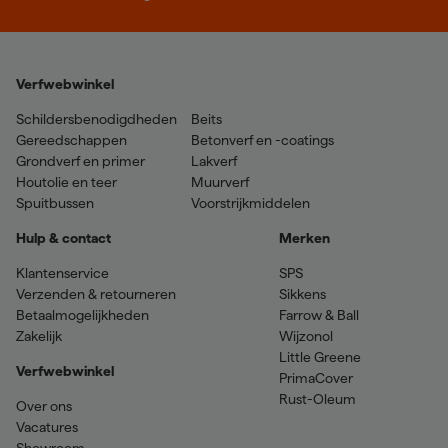
Verfwebwinkel
Schildersbenodigdheden
Beits
Gereedschappen
Betonverf en -coatings
Grondverf en primer
Lakverf
Houtolie en teer
Muurverf
Spuitbussen
Voorstrijkmiddelen
Hulp & contact
Merken
Klantenservice
SPS
Verzenden & retourneren
Sikkens
Betaalmogelijkheden
Farrow & Ball
Zakelijk
Wijzonol
Little Greene
Verfwebwinkel
PrimaCover
Rust-Oleum
Over ons
Vacatures