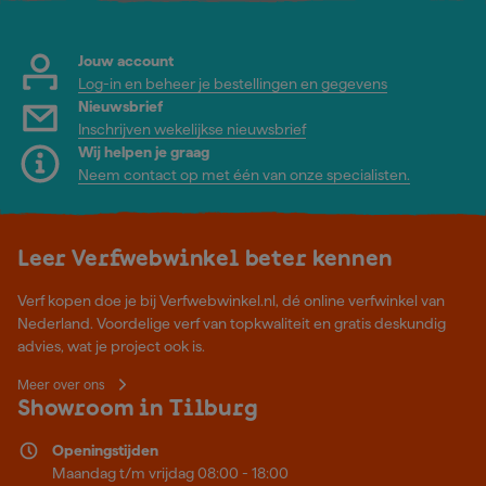
Jouw account
Log-in en beheer je bestellingen en gegevens
Nieuwsbrief
Inschrijven wekelijkse nieuwsbrief
Wij helpen je graag
Neem contact op met één van onze specialisten.
Leer Verfwebwinkel beter kennen
Verf kopen doe je bij Verfwebwinkel.nl, dé online verfwinkel van
Nederland. Voordelige verf van topkwaliteit en gratis deskundig
advies, wat je project ook is.
Meer over ons
Showroom in Tilburg
Openingstijden
Maandag t/m vrijdag 08:00 - 18:00