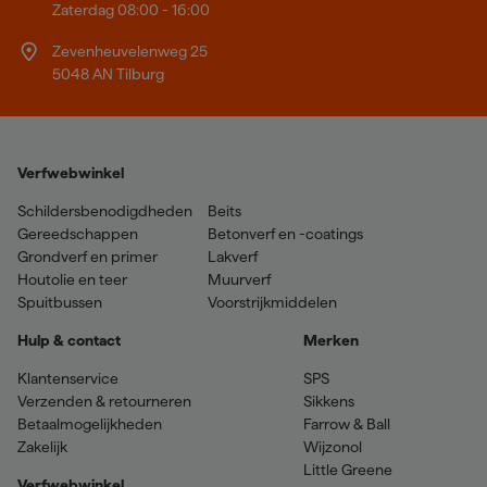
Zaterdag 08:00 - 16:00
Zevenheuvelenweg 25
5048 AN Tilburg
Verfwebwinkel
Schildersbenodigdheden
Beits
Gereedschappen
Betonverf en -coatings
Grondverf en primer
Lakverf
Houtolie en teer
Muurverf
Spuitbussen
Voorstrijkmiddelen
Hulp & contact
Merken
Klantenservice
SPS
Verzenden & retourneren
Sikkens
Betaalmogelijkheden
Farrow & Ball
Zakelijk
Wijzonol
Little Greene
Verfwebwinkel