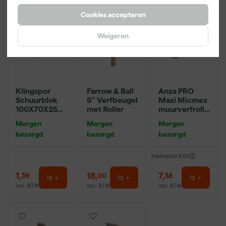
Cookies accepteren
Weigeren
Klingspor
Farrow & Ball
Anza PRO
Schuurblok
9" Verfbeugel
Maxi Micmex
100X70X25m
met Roller
muurverfrolle
m Sk 500
r - 18cm
Morgen
Morgen
Morgen
P220
bezorgd
bezorgd
bezorgd
Adviesprijs
8,53
1
,
18
,
7
,
39
00
38
incl. BTW
incl. BTW
incl. BTW