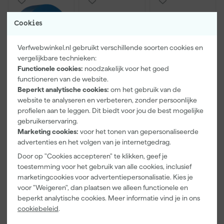
Cookies
Verfwebwinkel.nl gebruikt verschillende soorten cookies en
vergelijkbare technieken:
Functionele cookies:
noodzakelijk voor het goed
functioneren van de website.
Beperkt analytische cookies:
om het gebruik van de
Kip Tape
Farrow & Ball
Go!Paint Roll
website te analyseren en verbeteren, zonder persoonlijke
3307-24
F&B
And Go
profielen aan te leggen. Dit biedt voor jou de best mogelijke
Smooth-Tec
Kleurenwaaie
Verfbak -
gebruikerservaring.
Afplaktape
r
12cm Roller -
Morgen
Morgen
Morgen
Buitengebruik
0,5L + 5
Marketing cookies:
voor het tonen van gepersonaliseerde
bezorgd
bezorgd
bezorgd
- 24mm x
Inzetbakken
advertenties en het volgen van je internetgedrag.
50m
Door op "Cookies accepteren" te klikken, geef je
toestemming voor het gebruik van alle cookies, inclusief
marketingcookies voor advertentiepersonalisatie. Kies je
5
,
22
,
3
,
28
00
99
voor "Weigeren", dan plaatsen we alleen functionele en
incl. BTW
incl. BTW
incl. BTW
beperkt analytische cookies. Meer informatie vind je in ons
cookiebeleid
.