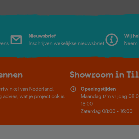
Nieuwsbrief
Wij he
vens
Inschrijven wekelijkse nieuwsbrief
Neem c
kennen
Showroom in Ti
erfwinkel van Nederland.
Openingstijden
 advies, wat je project ook is.
Maandag t/m vrijdag 08:0
18:00
Zaterdag 08:00 - 16:00