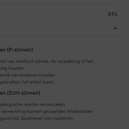
2.5 L
n (P-zinnen)
nnen van medisch advies, de verpakking of het
kking houden
bereik van kinderen houden
gebruiken, het etiket lezen
en (EUH-zinnen)
llergische reactie veroorzaken
j verneveling kunnen gevaarlijke inhaleerbare
gevormd. Spuitnevel niet inademen