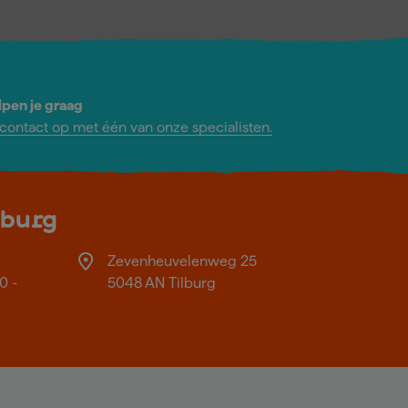
lpen je graag
ontact op met één van onze specialisten.
lburg
Zevenheuvelenweg 25
0 -
5048 AN Tilburg