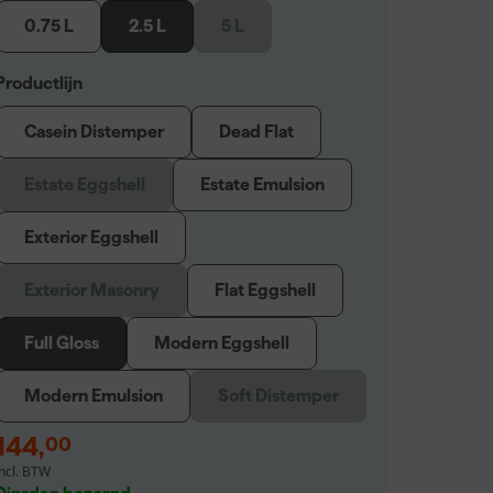
0.75 L
2.5 L
5 L
Productlijn
Casein Distemper
Dead Flat
Estate Eggshell
Estate Emulsion
Exterior Eggshell
Exterior Masonry
Flat Eggshell
Full Gloss
Modern Eggshell
Modern Emulsion
Soft Distemper
144
,
00
incl. BTW