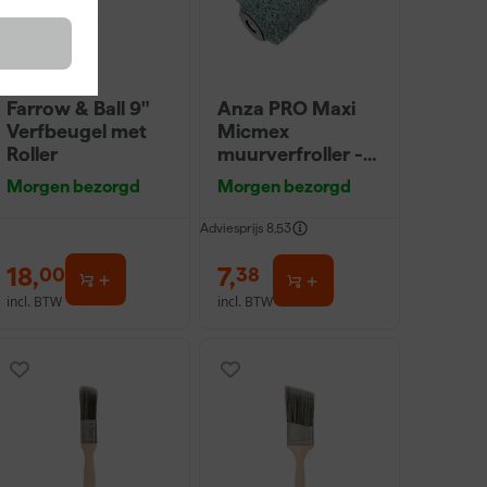
Farrow & Ball 9"
Anza PRO Maxi
Verfbeugel met
Micmex
Roller
muurverfroller -
18cm
Morgen bezorgd
Morgen bezorgd
Adviesprijs
8,53
18
,
7
,
00
38
incl. BTW
incl. BTW