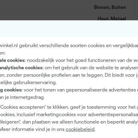
Binnen, Buiten
Hout, Metaal
nkel.nl gebruikt verschillende soorten cookies en vergelijkba
5 tot 6 jaar
en:
ele cookies:
noodzakelijk voor het goed functioneren van de w
Hoogglans
analytische cookies:
om het gebruik van de website te analyse
n, zonder persoonlijke profielen aan te leggen. Dit biedt voor 
Dekkend
elijke gebruikerservaring.
4 h
g cookies:
voor het tonen van gepersonaliseerde advertenties 
n je internetgedrag.
12 m²/l
"Cookies accepteren" te klikken, geef je toestemming voor het
2 h
cookies, inclusief marketingcookies voor advertentiepersonalisat
Waterbasis (acryl)
Weigeren", dan plaatsen we alleen functionele en beperkt analy
Meer informatie vind je in ons
cookiebeleid
.
Kwast, Viltroller