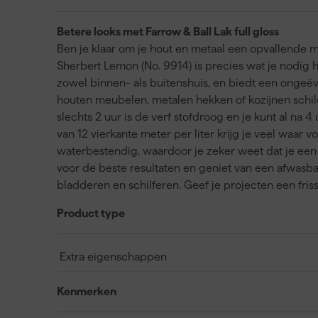
Betere looks met Farrow & Ball Lak full gloss
Ben je klaar om je hout en metaal een opvallende m
Sherbert Lemon (No. 9914) is precies wat je nodig 
zowel binnen- als buitenshuis, en biedt een ongeëve
houten meubelen, metalen hekken of kozijnen schild
slechts 2 uur is de verf stofdroog en je kunt al n
van 12 vierkante meter per liter krijg je veel waar v
waterbestendig, waardoor je zeker weet dat je een
voor de beste resultaten en geniet van een afwasb
bladderen en schilferen. Geef je projecten een frisse
Product type
Extra eigenschappen
Kenmerken