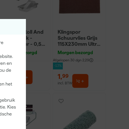
Go!Paint Roll And
Klingspor
Go Verfbak -
Schuurvlies Grijs
re
12cm Roller - 0,5L
115X230mm Ultra
+ 5 Inzetbakken
Fijn
Morgen bezorgd
Morgen bezorgd
ebsite.
Afgelopen 30 dgn
2,29
ren en
-13%
jou de
3
,
1
,
99
99
incl. BTW
incl. BTW
en het
 gebruik
ie. Kies
tische