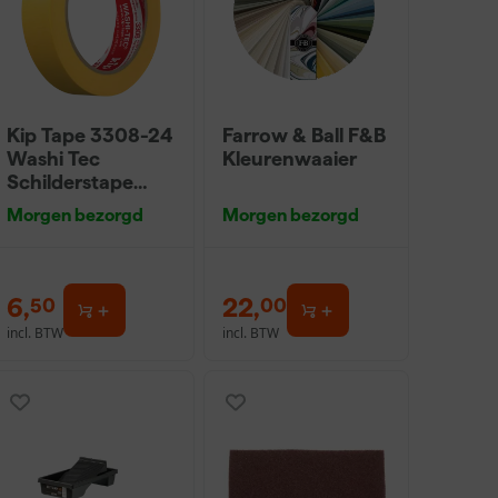
Kip Tape 3308-24
Farrow & Ball F&B
Washi Tec
Kleurenwaaier
Schilderstape
Gold - 24mm x
Morgen bezorgd
Morgen bezorgd
50m
6
,
22
,
50
00
incl. BTW
incl. BTW