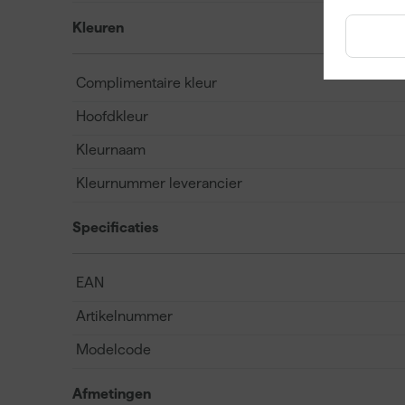
Kleuren
Complimentaire kleur
Hoofdkleur
Kleurnaam
Kleurnummer leverancier
Specificaties
EAN
Artikelnummer
Modelcode
Afmetingen