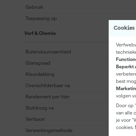
Gebruik
Toepassing op
Cookies
Verf & Chemie
Verfwebwi
Buitenduurzaamheid
techniek
Function
Glansgraad
Beperkt 
verbetere
Kleurdekking
best mog
Overschilderbaar na
Marketin
volgen va
Rendement per liter
Door op 
Stofdroog na
van alle 
Verfsoort
je voor "
cookies. 
Verwerkingsmethode