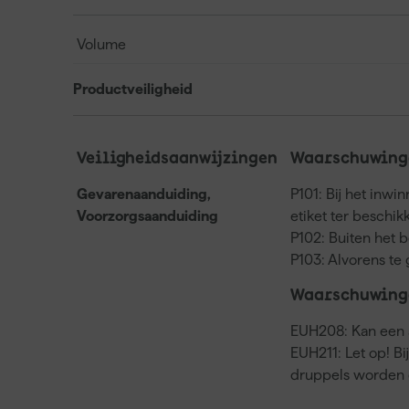
Volume
Productveiligheid
Veiligheidsaanwijzingen
Waarschuwinge
Gevarenaanduiding,
P101: Bij het inwi
Voorzorgsaanduiding
etiket ter beschi
P102: Buiten het 
P103: Alvorens te 
Waarschuwing
EUH208: Kan een a
EUH211: Let op! Bi
druppels worden 