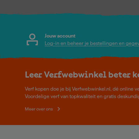
Jouw account
Log-in en beheer je bestellingen en gege
Leer Verfwebwinkel beter 
Verf kopen doe je bij Verfwebwinkel.nl, dé online v
Voordelige verf van topkwaliteit en gratis deskundig
Meer over ons