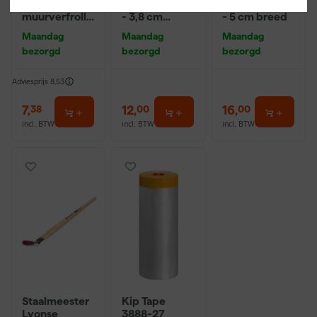
Maxi Micmex
Angled Brush
Angled Brush
muurverfrolle
- 3,8 cm
- 5 cm breed
r - 18cm
breed
Maandag
Maandag
Maandag
bezorgd
bezorgd
bezorgd
Adviesprijs
8,53
7
,
12
,
16
,
38
00
00
incl. BTW
incl. BTW
incl. BTW
Staalmeester
Kip Tape
Lyonse
3888-27