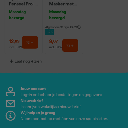
Penseel Pro-
Masker met
Hybrid 2024 -
Washi Tape -
Maandag
Maandag
16
2,7 x 20m
bezorgd
bezorgd
Afgelopen 30 dgn
10,39
-12%
12
,
9
,
89
07
incl. BTW
incl. BTW
Laat nog 4 zien
Jouw account
Log-in en beheer je bestellingen en gegevens
Nieuwsbrief
Inschrijven wekelijkse nieuwsbrief
Wij helpen je graag
Neem contact op met één van onze specialisten.