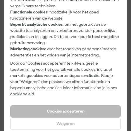
F&B
Schuurblok
9" Verfbeugel
vergelijkbare technieken:
Kleurenwaaie
100X70X25m
met Roller
Functionele cookies:
noodzakelijk voor het goed
r
m Sk 500
Maandag
Maandag
Maandag
functioneren van de website.
P220
bezorgd
bezorgd
bezorgd
Beperkt analytische cookies:
om het gebruik van de
website te analyseren en verbeteren, zonder persoonlijke
profielen aan te leggen. Dit biedt voor jou de best mogelijke
gebruikerservaring.
22
,
1
,
18
,
00
39
00
Marketing cookies:
voor het tonen van gepersonaliseerde
incl. BTW
incl. BTW
incl. BTW
advertenties en het volgen van je internetgedrag.
Door op "Cookies accepteren" te klikken, geef je
toestemming voor het gebruik van alle cookies, inclusief
marketingcookies voor advertentiepersonalisatie. Kies je
voor "Weigeren", dan plaatsen we alleen functionele en
beperkt analytische cookies. Meer informatie vind je in ons
cookiebeleid
.
Cookies accepteren
Weigeren
Anza PRO
Farrow & Ball
Farrow & Ball