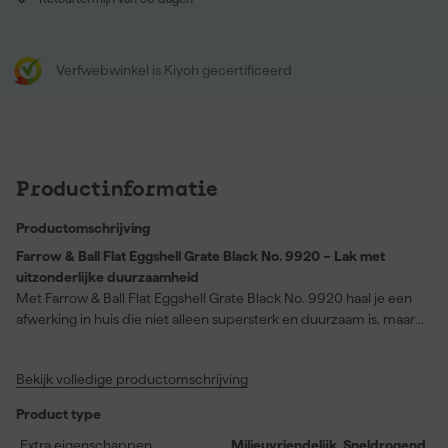
Verfwebwinkel is Kiyoh gecertificeerd
Productinformatie
Productomschrijving
Farrow & Ball Flat Eggshell Grate Black No. 9920 – Lak met
uitzonderlijke duurzaamheid
Met Farrow & Ball Flat Eggshell Grate Black No. 9920 haal je een
afwerking in huis die niet alleen supersterk en duurzaam is, maar
ook zorgt voor een strakke uitstraling dankzij de subtiele glans van
slechts 20%. Deze lak blinkt uit in schrobklasse 1, waardoor
Bekijk volledige productomschrijving
oppervlakken eenvoudig schoon te maken zijn en langdurig als
nieuw blijven. Dankzij de vlekbestendigheid is deze verf bij
Product type
uitstek geschikt voor keukenkastjes en andere veeleisende
oppervlakken. De formule droogt snel, is vanaf dag één zeer hard
Extra eigenschappen
Milieuvriendelijk, Sneldrogend,