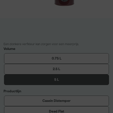
Een donkere verfkleur kan zorgen voor een meerprijs.
Volume
0.75 L
2.5 L
5 L
Productlijn
Casein Distemper
Dead Flat