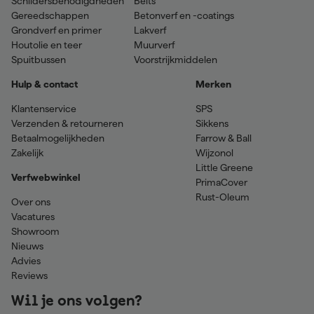
Schildersbenodigdheden
Beits
Gereedschappen
Betonverf en -coatings
Grondverf en primer
Lakverf
Houtolie en teer
Muurverf
Spuitbussen
Voorstrijkmiddelen
Hulp & contact
Merken
Klantenservice
SPS
Verzenden & retourneren
Sikkens
Betaalmogelijkheden
Farrow & Ball
Zakelijk
Wijzonol
Little Greene
Verfwebwinkel
PrimaCover
Rust-Oleum
Over ons
Vacatures
Showroom
Nieuws
Advies
Reviews
Wil je ons volgen?