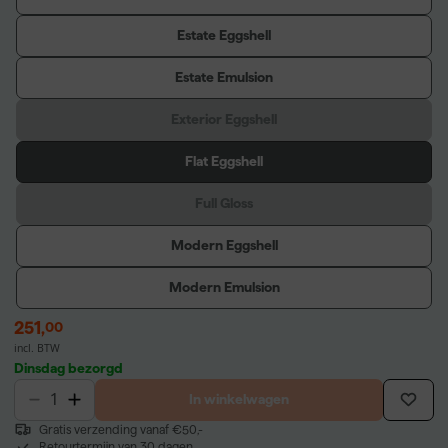
Estate Eggshell
Estate Emulsion
Exterior Eggshell
Flat Eggshell
Full Gloss
Modern Eggshell
Modern Emulsion
251
,
00
incl. BTW
Dinsdag bezorgd
In winkelwagen
Gratis verzending vanaf €50,-
Retourtermijn van 30 dagen