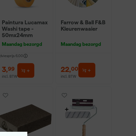
Paintura Lucamax
Farrow & Ball F&B
Washi tape -
Kleurenwaaier
50mx24mm
Maandag bezorgd
Maandag bezorgd
dviesprijs
6,00
3
,
22
,
99
00
incl. BTW
incl. BTW