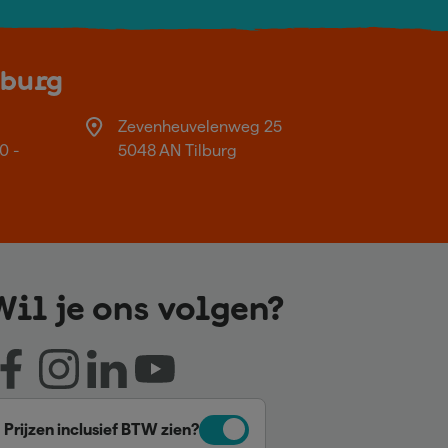
lburg
Zevenheuvelenweg 25
0 -
5048 AN Tilburg
Wil je ons volgen?
Prijzen inclusief BTW zien?