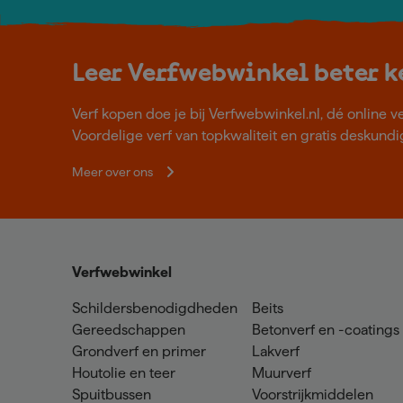
Leer Verfwebwinkel beter 
Verf kopen doe je bij Verfwebwinkel.nl, dé online v
Voordelige verf van topkwaliteit en gratis deskundig
Meer over ons
Verfwebwinkel
Schildersbenodigdheden
Beits
Gereedschappen
Betonverf en -coatings
Grondverf en primer
Lakverf
Houtolie en teer
Muurverf
Spuitbussen
Voorstrijkmiddelen