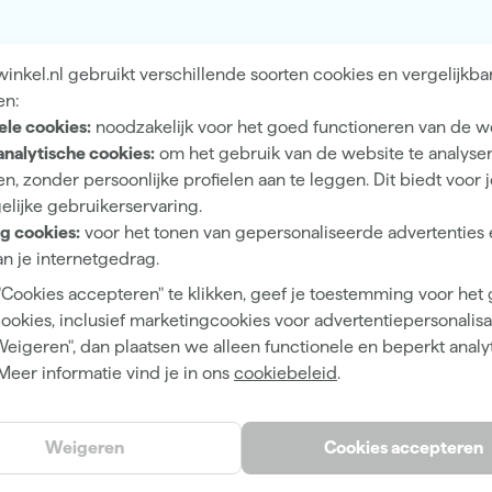
Mat
nkel.nl gebruikt verschillende soorten cookies en vergelijkba
en:
Dekkend
ele cookies:
noodzakelijk voor het goed functioneren van de w
4 h
analytische cookies:
om het gebruik van de website te analyse
n, zonder persoonlijke profielen aan te leggen. Dit biedt voor 
12 m²/l
elijke gebruikerservaring.
1
g cookies:
voor het tonen van gepersonaliseerde advertenties 
n je internetgedrag.
2 h
"Cookies accepteren" te klikken, geef je toestemming voor het
14 d
cookies, inclusief marketingcookies voor advertentiepersonalisat
Weigeren", dan plaatsen we alleen functionele en beperkt analy
Waterbasis (acryl)
Meer informatie vind je in ons
cookiebeleid
.
Airless spuitapparatuur, Kwast, Roller, Verfspuit
Weigeren
Cookies accepteren