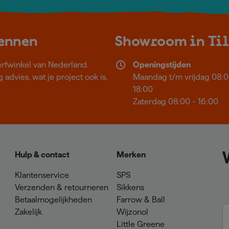
kennen
Showroom in Ti
erfwinkel van Nederland.
Openingstijden
 advies, wat je project ook is.
Maandag t/m vrijdag 08:0
18:00
Zaterdag 08:00 - 16:00
Hulp & contact
Merken
Klantenservice
SPS
Verzenden & retourneren
Sikkens
Betaalmogelijkheden
Farrow & Ball
Zakelijk
Wijzonol
Little Greene