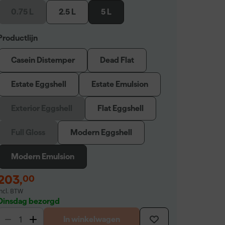
0.75 L
2.5 L
5 L
Productlijn
Casein Distemper
Dead Flat
Estate Eggshell
Estate Emulsion
Exterior Eggshell
Flat Eggshell
Full Gloss
Modern Eggshell
Modern Emulsion
203
,
00
incl. BTW
Dinsdag bezorgd
In winkelwagen