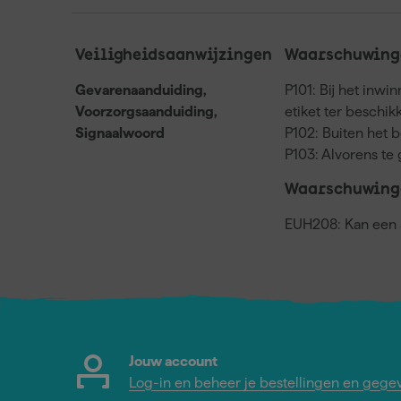
Veiligheidsaanwijzingen
Waarschuwinge
Gevarenaanduiding,
P101: Bij het inwi
Voorzorgsaanduiding,
etiket ter beschi
Signaalwoord
P102: Buiten het 
P103: Alvorens te 
Waarschuwing
EUH208: Kan een a
Jouw account
Log-in en beheer je bestellingen en gege