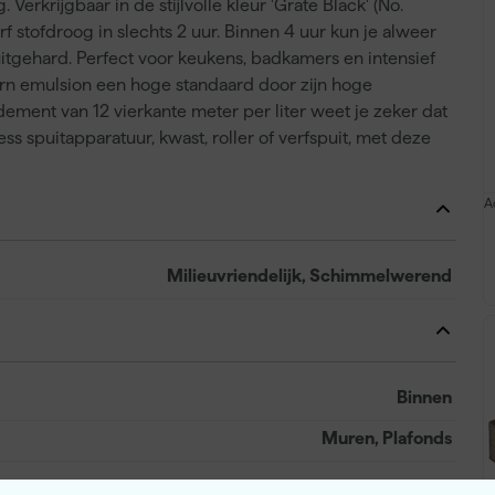
rkrijgbaar in de stijlvolle kleur 'Grate Black' (No.
f stofdroog in slechts 2 uur. Binnen 4 uur kun je alweer
uitgehard. Perfect voor keukens, badkamers en intensief
rn emulsion een hoge standaard door zijn hoge
ement van 12 vierkante meter per liter weet je zeker dat
rless spuitapparatuur, kwast, roller of verfspuit, met deze
A
Milieuvriendelijk, Schimmelwerend
Binnen
Muren, Plafonds