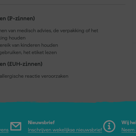
n (P-zinnen)
nnen van medisch advies, de verpakking of het
kking houden
bereik van kinderen houden
gebruiken, het etiket lezen
en (EUH-zinnen)
llergische reactie veroorzaken
Nieuwsbrief
Wij he
vens
Inschrijven wekelijkse nieuwsbrief
Neem c