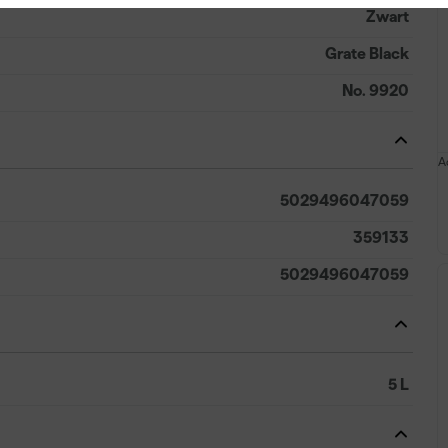
Zwart
Grate Black
No. 9920
A
5029496047059
359133
5029496047059
5 L