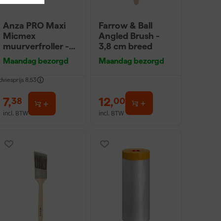
Anza PRO Maxi
Farrow & Ball
Micmex
Angled Brush -
muurverfroller -
3,8 cm breed
18cm
Maandag bezorgd
Maandag bezorgd
dviesprijs
8,53
7
,
12
,
38
00
incl. BTW
incl. BTW