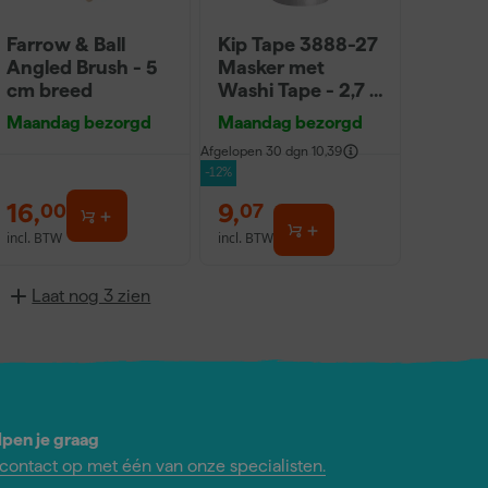
Farrow & Ball
Kip Tape 3888-27
Angled Brush - 5
Masker met
cm breed
Washi Tape - 2,7 x
20m
Maandag bezorgd
Maandag bezorgd
Afgelopen 30 dgn
10,39
-12%
16
,
9
,
00
07
incl. BTW
incl. BTW
Laat nog 3 zien
lpen je graag
ontact op met één van onze specialisten.