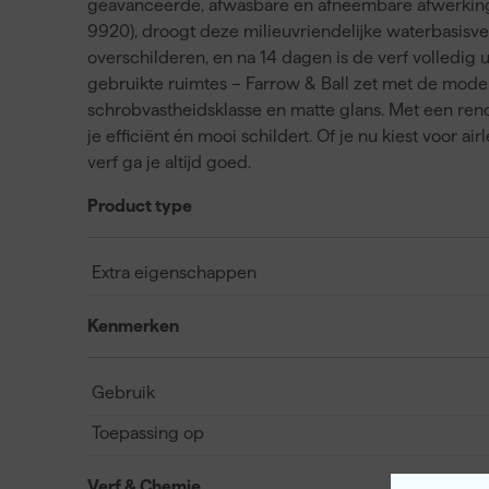
geavanceerde, afwasbare en afneembare afwerking. Ve
9920), droogt deze milieuvriendelijke waterbasisver
overschilderen, en na 14 dagen is de verf volledig 
gebruikte ruimtes – Farrow & Ball zet met de mode
schrobvastheidsklasse en matte glans. Met een rend
je efficiënt én mooi schildert. Of je nu kiest voor ai
verf ga je altijd goed.
Product type
Extra eigenschappen
Kenmerken
Gebruik
Toepassing op
Verf & Chemie