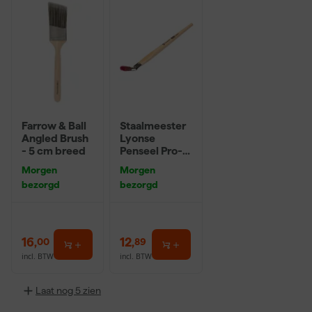
Farrow & Ball
Staalmeester
Angled Brush
Lyonse
- 5 cm breed
Penseel Pro-
Hybrid 2024 -
Morgen
Morgen
16
bezorgd
bezorgd
16
,
12
,
00
89
incl. BTW
incl. BTW
Laat nog 5 zien