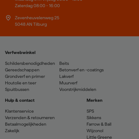
Zaterdag 08:00 - 16:00
Zevenheuvelenweg 25
5048 AN Tilburg
Verfwebwinkel
Schildersbenodigdheden
Beits
Gereedschappen
Betonverf en -coatings
Grondverf en primer
Lakverf
Houtolie en teer
Muurverf
Spuitbussen
Voorstrijkmiddelen
Hulp & contact
Merken
Klantenservice
SPS
Verzenden & retourneren
Sikkens
Betaalmogelijkheden
Farrow & Ball
Zakelijk
Wijzonol
Little Greene