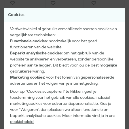
Cookies
Verfwebwinkel.nl gebruikt verschillende soorten cookies en
vergelijkbare technieken:
Functionele cookies:
noodzakelijk voor het goed
functioneren van de website.
Beperkt analytische cookies:
om het gebruik van de
Farrow & Ball
Go!Paint Roll
Klingspor
website te analyseren en verbeteren, zonder persoonlijke
F&B
And Go
Schuurblok
profielen aan te leggen. Dit biedt voor jou de best mogelijke
Kleurenwaaie
Verfemmer -
100X70X25m
gebruikerservaring.
r
18cm Roller -
m Sk 500
Morgen
Morgen
Morgen
Marketing cookies:
voor het tonen van gepersonaliseerde
8L + 5
P220
bezorgd
bezorgd
bezorgd
advertenties en het volgen van je internetgedrag.
Inzetemmers
en deksel
Door op "Cookies accepteren" te klikken, geef je
toestemming voor het gebruik van alle cookies, inclusief
marketingcookies voor advertentiepersonalisatie. Kies je
22
,
10
,
1
,
00
99
39
voor "Weigeren", dan plaatsen we alleen functionele en
incl. BTW
incl. BTW
incl. BTW
beperkt analytische cookies. Meer informatie vind je in ons
cookiebeleid
.