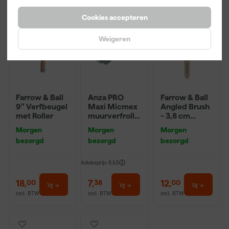
Cookies accepteren
Weigeren
Farrow & Ball
Anza PRO
Farrow & Ball
9" Verfbeugel
Maxi Micmex
Angled Brush
met Roller
muurverfrolle
- 3,8 cm
r - 18cm
breed
Morgen
Morgen
Morgen
bezorgd
bezorgd
bezorgd
Adviesprijs
8,53
18
,
7
,
12
,
00
38
00
incl. BTW
incl. BTW
incl. BTW