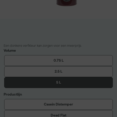
Een donkere verfkleur kan zorgen voor een meerprijs.
Volume
0.75 L
2.5 L
5 L
Productlijn
Casein Distemper
Dead Flat