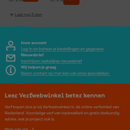
incl. BTW
incl. BTW
Laat nog 3 zien
Jouw account
Log-in en beheer je bestellingen en gegevens
Nieuwsbrief
Inschrijven wekelijkse nieuwsbrief
Wij helpen je graag
Neem contact op met één van onze specialisten.
Leer Verfwebwinkel beter kennen
Verf kopen doe je bij Verfwebwinkel.nl, dé online verfwinkel van
Nederland. Voordelige verf van topkwaliteit en gratis deskundig
advies, wat je project ook is.
Meer over ons