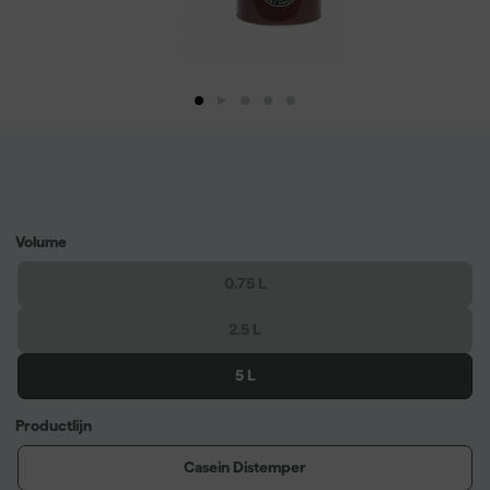
Volume
0.75 L
2.5 L
5 L
Productlijn
Casein Distemper