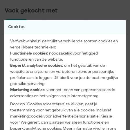
liter, weet je zeker dat je voldoende hebt voor je project. Farrow
& Ball Muurverf lime wash is jouw go-to voor een opvallend en
Vaak gekocht met
duurzaam resultaat.
Onze Top 10
Cookies
Verfwebwinkel.nl gebruikt verschillende soorten cookies en
vergelijkbare technieken:
Functionele cookies:
noodzakelijk voor het goed
functioneren van de website.
Beperkt analytische cookies:
om het gebruik van de
website te analyseren en verbeteren, zonder persoonlijke
profielen aan te leggen. Dit biedt voor jou de best mogelijke
Kip Tape
Farrow & Ball
Klingspor
gebruikerservaring.
3308-24
F&B
Schuurblok
Marketing cookies:
voor het tonen van gepersonaliseerde
Washi Tec
Kleurenwaaie
100X70X25m
advertenties en het volgen van je internetgedrag.
Schilderstape
r
m Sk 500
Morgen
Morgen
Morgen
Gold - 24mm
P220
Door op "Cookies accepteren" te klikken, geef je
bezorgd
bezorgd
bezorgd
x 50m
toestemming voor het gebruik van alle cookies, inclusief
marketingcookies voor advertentiepersonalisatie. Kies je
voor "Weigeren", dan plaatsen we alleen functionele en
beperkt analytische cookies. Meer informatie vind je in ons