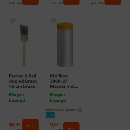
incl. BTW
incl. BTW
incl. BTW
Farrow & Ball
Kip Tape
Angled Brush
3888-27
- 5 cm breed
Masker met
Washi Tape -
Morgen
Morgen
2,7 x 20m
bezorgd
bezorgd
Afgelopen 30 dgn
10,39
-12%
16
,
9
,
00
07