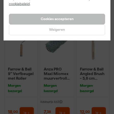
6
,
22
,
1
,
50
00
39
cookiebeleid
.
incl. BTW
incl. BTW
incl. BTW
Cookies accepteren
Weigeren
Farrow & Ball
Anza PRO
Farrow & Ball
9" Verfbeugel
Maxi Micmex
Angled Brush
met Roller
muurverfrolle
- 3,8 cm
r - 18cm
breed
Morgen
Morgen
Morgen
bezorgd
bezorgd
bezorgd
Adviesprijs
8,53
18
,
7
,
12
,
00
38
00