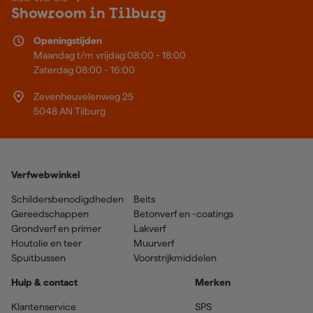
Showroom in Tilburg
Openingstijden
Maandag t/m vrijdag 08:00 - 18:00
Zaterdag 08:00 - 16:00
Zevenheuvelenweg 25
5048 AN Tilburg
Verfwebwinkel
Schildersbenodigdheden
Beits
Gereedschappen
Betonverf en -coatings
Grondverf en primer
Lakverf
Houtolie en teer
Muurverf
Spuitbussen
Voorstrijkmiddelen
Hulp & contact
Merken
Klantenservice
SPS