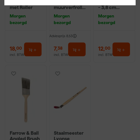
9" Verfbeugel
Maxi Micmex
Angled Brush
met Roller
muurverfrolle
- 3,8 cm
r - 18cm
breed
Morgen
Morgen
Morgen
bezorgd
bezorgd
bezorgd
Adviesprijs
8,53
18
,
7
,
12
,
00
38
00
incl. BTW
incl. BTW
incl. BTW
Farrow & Ball
Staalmeester
Angled Brush
Lyonse