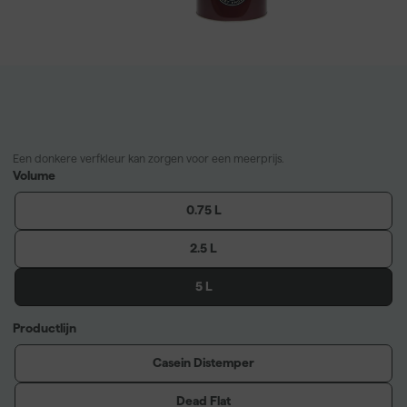
Een donkere verfkleur kan zorgen voor een meerprijs.
Volume
0.75 L
2.5 L
5 L
Productlijn
Casein Distemper
Dead Flat