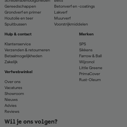
Schildersbenodigdheden
Beits
Gereedschappen
Betonverf en -coatings
Grondverf en primer
Lakverf
Houtolie en teer
Muurverf
Spuitbussen
Voorstrijkmiddelen
Hulp & contact
Merken
Klantenservice
SPS
Verzenden & retourneren
Sikkens
Betaalmogelijkheden
Farrow & Ball
Zakelijk
Wijzonol
Little Greene
Verfwebwinkel
PrimaCover
Rust-Oleum
Over ons
Vacatures
Showroom
Nieuws
Advies
Reviews
Wil je ons volgen?