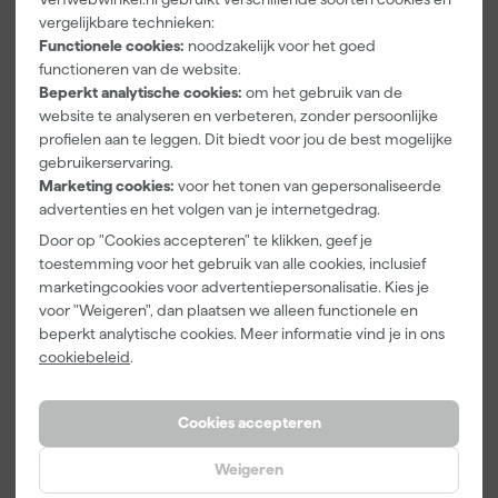
F&B
And Go
schuurblok
vergelijkbare technieken:
Kleurenwaaie
Verfemmer -
96x123mm
Functionele cookies:
noodzakelijk voor het goed
r
18cm Roller -
P220
Morgen
Morgen
Morgen
functioneren van de website.
8L + 5
bezorgd
bezorgd
bezorgd
Beperkt analytische cookies:
om het gebruik van de
Inzetemmers
website te analyseren en verbeteren, zonder persoonlijke
en deksel
profielen aan te leggen. Dit biedt voor jou de best mogelijke
gebruikerservaring.
22
,
10
,
1
,
00
99
60
Marketing cookies:
voor het tonen van gepersonaliseerde
incl. BTW
incl. BTW
incl. BTW
advertenties en het volgen van je internetgedrag.
Door op "Cookies accepteren" te klikken, geef je
toestemming voor het gebruik van alle cookies, inclusief
marketingcookies voor advertentiepersonalisatie. Kies je
voor "Weigeren", dan plaatsen we alleen functionele en
beperkt analytische cookies. Meer informatie vind je in ons
cookiebeleid
.
Cookies accepteren
Weigeren
Farrow & Ball
Anza PRO
Farrow & Ball