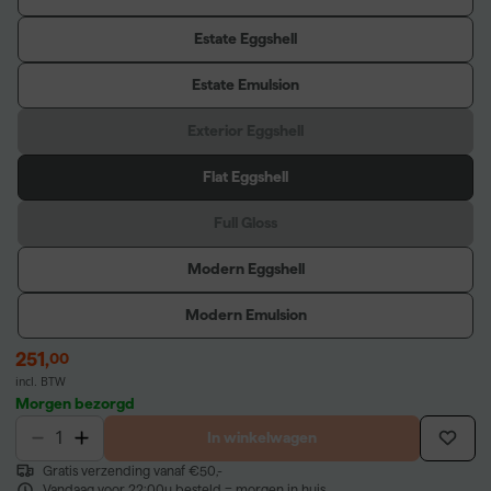
Estate Eggshell
Estate Emulsion
Exterior Eggshell
Flat Eggshell
Full Gloss
Modern Eggshell
Modern Emulsion
251
,
00
incl. BTW
Morgen bezorgd
In winkelwagen
Gratis verzending vanaf €50,-
Vandaag voor 22:00u besteld = morgen in huis