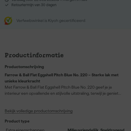
Retourtermijn van 30 dagen
Verfwebwinkel is Kiyoh gecertificeerd
Productinformatie
Productomschrijving
Farrow & Ball Flat Eggshell Pitch Blue No. 220 – Sterke lak met
unieke kleurkracht
Met Farrow & Ball Flat Eggshell Pitch Blue No. 220 geef je je
interieur een opvallende en stijlvolle uitstraling, terwijl je geniet
van de praktische voordelen van een hoogwaardige lak. Deze lak
is geschikt voor hout en metaal binnenshuis, waaronder vloeren,
Bekijk volledige productomschrijving
keukenkastjes en badkamermeubelen. Dankzij de uitstekende
vlekbestendigheid en schrobklasse 1 maak je oppervlakken
Product type
moeiteloos schoon en behouden ze langer hun frisse uitstraling.
De unieke samenstelling levert vanaf dag één uitzonderlijke
Extra eigenschappen
Milieuvriendelijk, Sneldrogend,