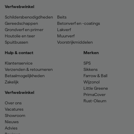
Verfwebwinkel
Schildersbenodigdheden
Beits
Gereedschappen
Betonverf en -coatings
Grondverf en primer
Lakverf
Houtolie en teer
Muurverf
Spuitbussen
Voorstrijkmiddelen
Hulp & contact
Merken
Klantenservice
SPS
Verzenden & retourneren
Sikkens
Betaalmogelijkheden
Farrow & Ball
Zakelijk
Wijzonol
Little Greene
Verfwebwinkel
PrimaCover
Rust-Oleum
Over ons
Vacatures
Showroom
Nieuws
Advies