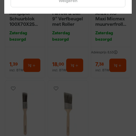
Weigeren
Klingspor
Farrow & Ball
Anza PRO
Schuurblok
9" Verfbeugel
Maxi Micmex
100X70X25m
met Roller
muurverfrolle
m Sk 500
r - 18cm
Zaterdag
Zaterdag
Zaterdag
P220
bezorgd
bezorgd
bezorgd
Adviesprijs
8,53
1
,
18
,
7
,
39
00
38
incl. BTW
incl. BTW
incl. BTW