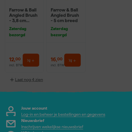
Farrow & Ball
Farrow & Ball
Angled Brush
Angled Brush
- 3,8 cm
- 5 cm breed
breed
Zaterdag
Zaterdag
bezorgd
bezorgd
12
,
16
,
00
00
incl. BTW
incl. BTW
Laat nog 4 zien
Jouw account
Log-in en beheer je bestellingen en gegevens
Nieuwsbrief
Inschrijven wekelijkse nieuwsbrief