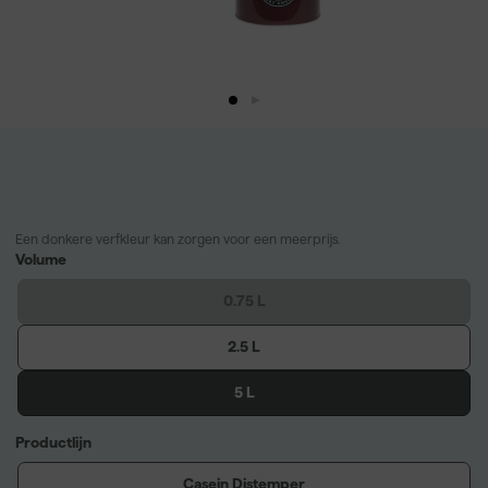
Een donkere verfkleur kan zorgen voor een meerprijs.
Volume
0.75 L
2.5 L
5 L
Productlijn
Casein Distemper