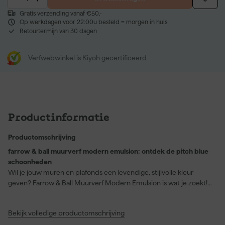
Gratis verzending vanaf €50,-
Op werkdagen voor 22:00u besteld = morgen in huis
Retourtermijn van 30 dagen
Verfwebwinkel is Kiyoh gecertificeerd
Productinformatie
Productomschrijving
farrow & ball muurverf modern emulsion: ontdek de pitch blue
schoonheden
Wil je jouw muren en plafonds een levendige, stijlvolle kleur
geven? Farrow & Ball Muurverf Modern Emulsion is wat je zoekt!
Deze verf, met een schitterende matte afwerking, is ideaal voor
keukens, badkamers, hallen en intensief gebruikte ruimtes. De
Bekijk volledige productomschrijving
kleur Pitch Blue, een weelderige kobalttint met een flinke dosis
zwart pigment, zorgt voor een unieke uitstraling die onder