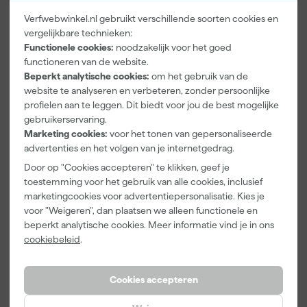
Verfwebwinkel.nl gebruikt verschillende soorten cookies en
vergelijkbare technieken:
Paintura
Farrow & Ball
Go!Paint Roll
Functionele cookies:
noodzakelijk voor het goed
Lucamax
F&B
And Go
functioneren van de website.
Washi tape -
Kleurenwaaie
Verfemmer -
50mx24mm
r
18cm Roller -
Beperkt analytische cookies:
om het gebruik van de
Zaterdag
Zaterdag
Zaterdag
8L + 5
website te analyseren en verbeteren, zonder persoonlijke
bezorgd
bezorgd
bezorgd
Inzetemmers
profielen aan te leggen. Dit biedt voor jou de best mogelijke
en deksel
gebruikerservaring.
Adviesprijs
6,00
Marketing cookies:
voor het tonen van gepersonaliseerde
advertenties en het volgen van je internetgedrag.
3
,
22
,
10
,
99
00
99
incl. BTW
incl. BTW
incl. BTW
Door op "Cookies accepteren" te klikken, geef je
toestemming voor het gebruik van alle cookies, inclusief
marketingcookies voor advertentiepersonalisatie. Kies je
voor "Weigeren", dan plaatsen we alleen functionele en
beperkt analytische cookies. Meer informatie vind je in ons
cookiebeleid
.
Cookies accepteren