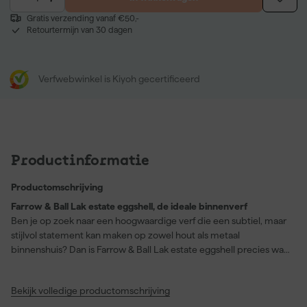
Gratis verzending vanaf €50,-
Retourtermijn van 30 dagen
Verfwebwinkel is Kiyoh gecertificeerd
Productinformatie
Productomschrijving
Farrow & Ball Lak estate eggshell, de ideale binnenverf
Ben je op zoek naar een hoogwaardige verf die een subtiel, maar
stijlvol statement kan maken op zowel hout als metaal
binnenshuis? Dan is Farrow & Ball Lak estate eggshell precies wat
jij nodig hebt! Deze eiglanzende verf met een glansgraad van
20% biedt niet alleen een uitstekende dekkingskracht, maar is
Bekijk volledige productomschrijving
ook bestand tegen allerlei vlekken zoals wijn, koffie en krijt.
Perfect voor keukenkasten, plinten, trappen en zelfs vloeren. De