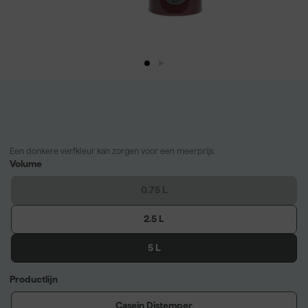
Een donkere verfkleur kan zorgen voor een meerprijs.
Volume
0.75 L
2.5 L
5 L
Productlijn
Casein Distemper