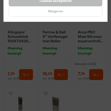
Cookies accepteren
Weigeren
Klingspor
Farrow & Ball
Anza PRO
Schuurblok
9" Verfbeugel
Maxi Micmex
100X70X25m
met Roller
muurverfrolle
m Sk 500
r - 18cm
Maandag
Maandag
Maandag
P220
bezorgd
bezorgd
bezorgd
Adviesprijs
8,53
1
,
18
,
7
,
39
00
38
incl. BTW
incl. BTW
incl. BTW