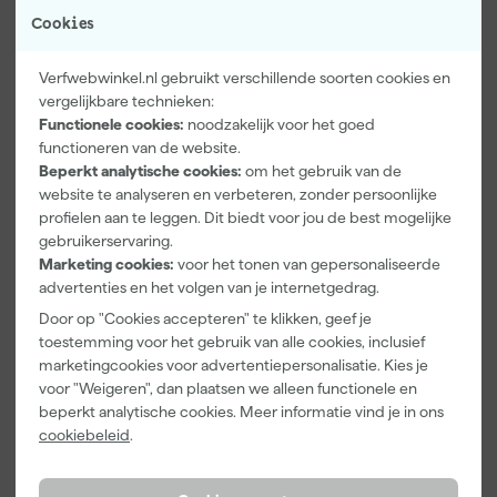
Cookies
Verfwebwinkel.nl gebruikt verschillende soorten cookies en
vergelijkbare technieken:
Functionele cookies:
noodzakelijk voor het goed
functioneren van de website.
Paintura
Farrow & Ball
Go!Paint Roll
Beperkt analytische cookies:
om het gebruik van de
Lucamax
F&B
And Go
website te analyseren en verbeteren, zonder persoonlijke
Washi tape -
Kleurenwaaie
Verfemmer -
50mx24mm
r
18cm Roller -
profielen aan te leggen. Dit biedt voor jou de best mogelijke
Maandag
Maandag
Maandag
8L + 5
gebruikerservaring.
bezorgd
bezorgd
bezorgd
Inzetemmers
Marketing cookies:
voor het tonen van gepersonaliseerde
en deksel
advertenties en het volgen van je internetgedrag.
Adviesprijs
6,00
Door op "Cookies accepteren" te klikken, geef je
3
,
22
,
10
,
99
00
99
toestemming voor het gebruik van alle cookies, inclusief
marketingcookies voor advertentiepersonalisatie. Kies je
incl. BTW
incl. BTW
incl. BTW
voor "Weigeren", dan plaatsen we alleen functionele en
beperkt analytische cookies. Meer informatie vind je in ons
cookiebeleid
.