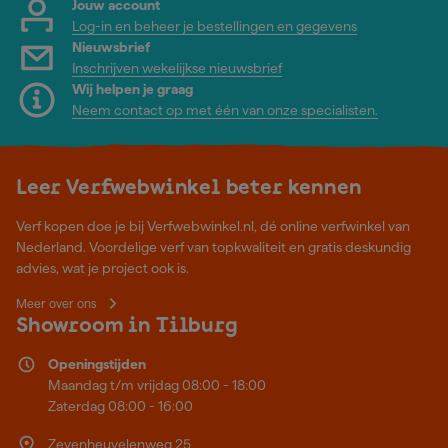
Jouw account
Log-in en beheer je bestellingen en gegevens
Nieuwsbrief
Inschrijven wekelijkse nieuwsbrief
Wij helpen je graag
Neem contact op met één van onze specialisten.
Leer Verfwebwinkel beter kennen
Verf kopen doe je bij Verfwebwinkel.nl, dé online verfwinkel van
Nederland. Voordelige verf van topkwaliteit en gratis deskundig
advies, wat je project ook is.
Meer over ons
Showroom in Tilburg
Openingstijden
Maandag t/m vrijdag 08:00 - 18:00
Zaterdag 08:00 - 16:00
Zevenheuvelenweg 25