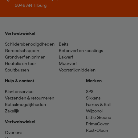
5048 AN Tilburg
Verfwebwinkel
Schildersbenodigdheden
Beits
Gereedschappen
Betonverf en -coatings
Grondverf en primer
Lakverf
Houtolie en teer
Muurverf
Spuitbussen
Voorstrijkmiddelen
Hulp & contact
Merken
Klantenservice
SPS
Verzenden & retourneren
Sikkens
Betaalmogelijkheden
Farrow & Ball
Zakelijk
Wijzonol
Little Greene
Verfwebwinkel
PrimaCover
Rust-Oleum
Over ons