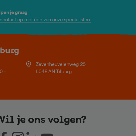
lpen je graag
ontact op met één van onze specialisten.
lburg
Zevenheuvelenweg 25
0 -
5048 AN Tilburg
Wil je ons volgen?