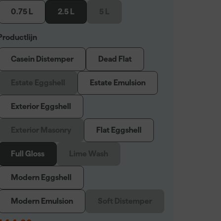
0.75 L
2.5 L
5 L
Productlijn
Casein Distemper
Dead Flat
Estate Eggshell
Estate Emulsion
Exterior Eggshell
Exterior Masonry
Flat Eggshell
Full Gloss
Lime Wash
Modern Eggshell
Modern Emulsion
Soft Distemper