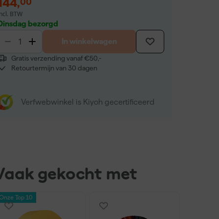
144
,
00
incl. BTW
Dinsdag bezorgd
In winkelwagen
Gratis verzending vanaf €50,-
Retourtermijn van 30 dagen
Verfwebwinkel is Kiyoh gecertificeerd
Vaak gekocht met
Onze Top 10