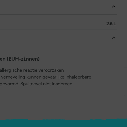
2.5 L
en (EUH-zinnen)
llergische reactie veroorzaken
j verneveling kunnen gevaarlijke inhaleerbare
gevormd. Spuitnevel niet inademen