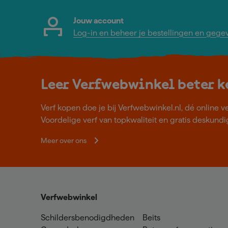
Jouw account
Log-in en beheer je bestellingen en gege
Leer Verfwebwinkel beter 
Verf kopen doe je bij Verfwebwinkel.nl, dé online v
Voordelige verf van topkwaliteit en gratis deskundig
Meer over ons
Verfwebwinkel
Schildersbenodigdheden
Beits