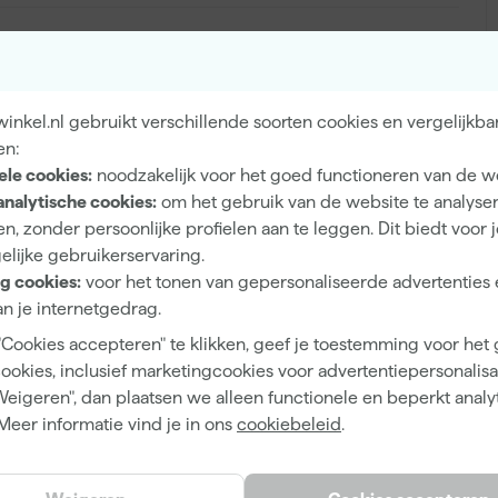
Binnen, Buiten
nkel.nl gebruikt verschillende soorten cookies en vergelijkba
Hout, Metaal
en:
ele cookies:
noodzakelijk voor het goed functioneren van de w
analytische cookies:
om het gebruik van de website te analyse
n, zonder persoonlijke profielen aan te leggen. Dit biedt voor 
elijke gebruikerservaring.
5 tot 6 jaar
g cookies:
voor het tonen van gepersonaliseerde advertenties 
n je internetgedrag.
Hoogglans
"Cookies accepteren" te klikken, geef je toestemming voor het
Dekkend
cookies, inclusief marketingcookies voor advertentiepersonalisat
4 h
Weigeren", dan plaatsen we alleen functionele en beperkt analy
Meer informatie vind je in ons
cookiebeleid
.
12 m²/l
2 h