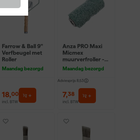
Farrow & Ball 9"
Anza PRO Maxi
Verfbeugel met
Micmex
Roller
muurverfroller -
18cm
Maandag bezorgd
Maandag bezorgd
Adviesprijs
8,53
18
,
7
,
00
38
incl. BTW
incl. BTW