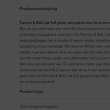
Productomschrijving
Farrow & Ball Lak full gloss: een parel voor hout en 
Ben je op zoek naar een verf die jouw houten en m
prachtige hoogglans voorziet? De Farrow & Ball Lak 
watergedragen lak is bestand tegen water, afgebla
langdurig mooi resultaat. Wimborne White, een van de
helder met een kleine hint van geel die het nét da
zachte maar frisse optie, een alternatief voor puur 
Met een rendement van 12 vierkante meter per liter 
stofdroog na slechts 2 uur en kan al na 4 uur worden
gebruikt, de Farrow & Ball Lak full gloss zorgt altij
en buitenprojecten!
Product type
Extra eigenschappen