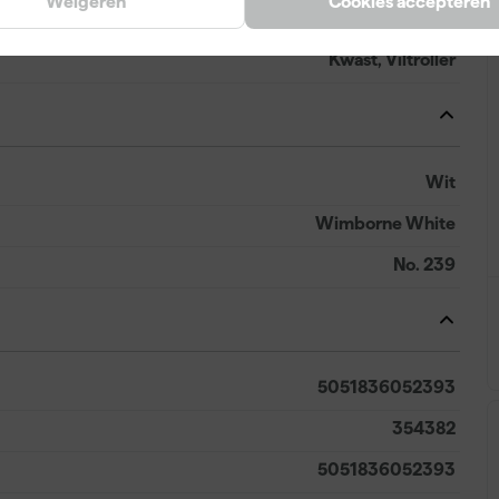
Weigeren
Cookies accepteren
Waterbasis (acryl)
Kwast, Viltroller
Wit
Wimborne White
No. 239
5051836052393
354382
5051836052393