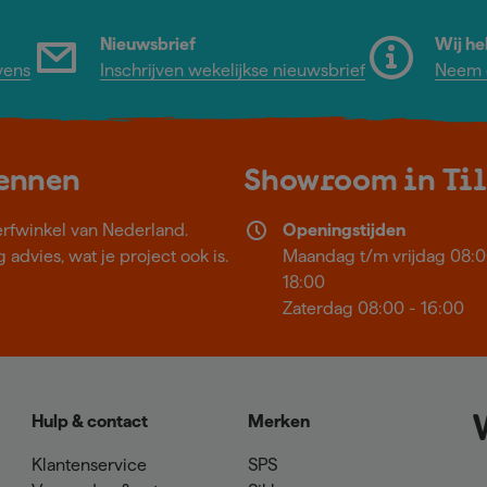
Nieuwsbrief
Wij he
vens
Inschrijven wekelijkse nieuwsbrief
Neem c
kennen
Showroom in Ti
erfwinkel van Nederland.
Openingstijden
 advies, wat je project ook is.
Maandag t/m vrijdag 08:0
18:00
Zaterdag 08:00 - 16:00
Hulp & contact
Merken
Klantenservice
SPS