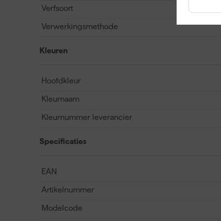
Verfsoort
Verwerkingsmethode
Kleuren
Hoofdkleur
Kleurnaam
Kleurnummer leverancier
Specificaties
EAN
Artikelnummer
Modelcode