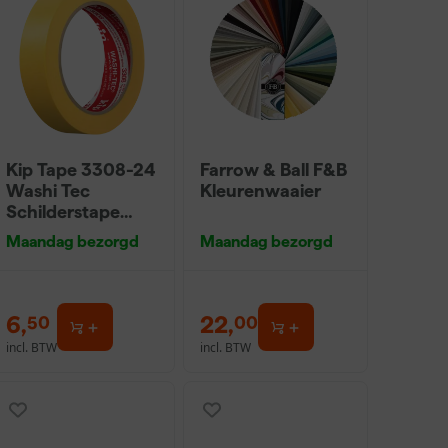
Kip Tape 3308-24
Farrow & Ball F&B
Washi Tec
Kleurenwaaier
Schilderstape
Gold - 24mm x
Maandag bezorgd
Maandag bezorgd
50m
6
,
22
,
50
00
incl. BTW
incl. BTW