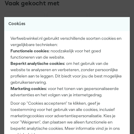
Vaak gekocht met
Cookies
Verfwebwinkel.nl gebruikt verschillende soorten cookies en
vergelijkbare technieken:
Functionele cookies:
noodzakelijk voor het goed
functioneren van de website.
Beperkt analytische cookies:
om het gebruik van de
website te analyseren en verbeteren, zonder persoonlijke
profielen aan te leggen. Dit biedt voor jou de best mogelijke
Paintura
Farrow & Ball
Go!Paint Roll
Lucamax
F&B
And Go
gebruikerservaring.
Washi tape -
Kleurenwaaie
Verfbak -
Marketing cookies:
voor het tonen van gepersonaliseerde
50mx24mm
r
12cm Roller -
advertenties en het volgen van je internetgedrag.
Morgen
Morgen
Morgen
0,5L + 5
bezorgd
bezorgd
bezorgd
Door op "Cookies accepteren" te klikken, geef je
Inzetbakken
toestemming voor het gebruik van alle cookies, inclusief
marketingcookies voor advertentiepersonalisatie. Kies je
Adviesprijs
6,00
voor "Weigeren", dan plaatsen we alleen functionele en
3
,
22
,
3
,
99
00
99
beperkt analytische cookies. Meer informatie vind je in ons
incl. BTW
incl. BTW
incl. BTW