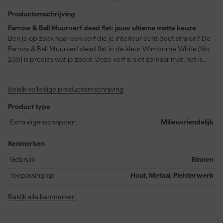
Productomschrijving
Farrow & Ball Muurverf dead flat: jouw ultieme matte keuze
Ben je op zoek naar een verf die je interieur echt doet stralen? De
Farrow & Ball Muurverf dead flat in de kleur Wimborne White (No.
239) is precies wat je zoekt. Deze verf is niet zomaar mat; het is
de meest matte afwerking die Farrow & Ball te bieden heeft, met
een extra stevigheid. Dead Flat zorgt voor een diepe, rijke kleur
Bekijk volledige productomschrijving
die werkelijk uniek is. Of je nu muren, houtwerk of zelfs radiatoren
wilt verven, deze verf biedt een moeiteloze transformatie van
Product type
elke ruimte. Het is wasbaar, afveegbaar en slijtvast, wat het ideaal
maakt voor drukbezochte gebieden zoals gangen, woonkamers
Extra eigenschappen
Milieuvriendelijk
en speelkamers. Daarnaast is de verf milieuvriendelijk en op
waterbasis, waardoor het ook nog eens een bewuste keuze is.
Kenmerken
Met een dekking van 12 vierkante meter per liter en een
Gebruik
Binnen
overschildertijd van slechts 4 uur, kun je snel en efficiënt te werk
gaan. Probeer de Wimborne White als een zachter alternatief
Toepassing op
Hout, Metaal, Pleisterwerk
voor All White. Jij en je ruimte verdienen niets minder dan het
beste!
Bekijk alle kenmerken