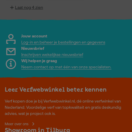
Laat nog 4 zien
Jouw account
Log-in en beheer je bestellingen en gegevens
Nieuwsbrief
Inschrijven wekelijkse nieuwsbrief
Wij helpen je graag
Neem contact op met één van onze specialisten.
Leer Verfwebwinkel beter kennen
Verf kopen doe je bij Verfwebwinkel.nl, dé online verfwinkel van
Nederland. Voordelige verf van topkwaliteit en gratis deskundig
advies, wat je project ook is.
Meer over ons
Showroom in Tilburg