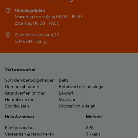
Openingstijden
Maandag t/m vrijdag 08:00 - 18:00
Zaterdag 08:00 - 16:00
Zevenheuvelenweg 25
5048 AN Tilburg
Verfwebwinkel
Schildersbenodigdheden
Beits
Gereedschappen
Betonverf en -coatings
Grondverf en primer
Lakverf
Houtolie en teer
Muurverf
Spuitbussen
Voorstrijkmiddelen
Hulp & contact
Merken
Klantenservice
SPS
Verzenden & retourneren
Sikkens