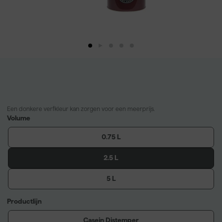
Een donkere verfkleur kan zorgen voor een meerprijs.
Volume
0.75 L
2.5 L
5 L
Productlijn
Casein Distemper