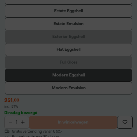
Estate Eggshell
Estate Emulsion
Exterior Eggshell
Flat Eggshell
Full Gloss
Modern Eggshell
Modern Emulsion
251
,
00
incl. BTW
Dinsdag bezorgd
In winkelwagen
Gratis verzending vanaf €50,-
Retourtermijn van 30 dagen