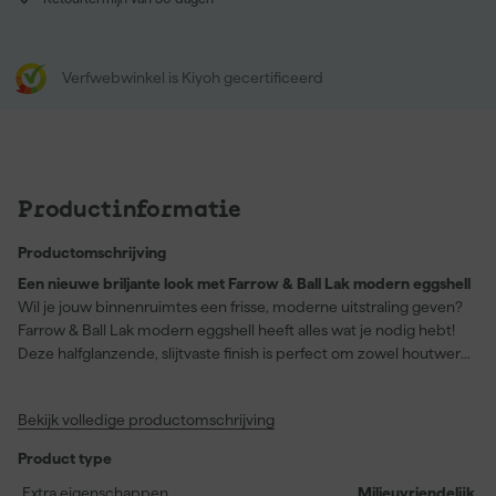
Verfwebwinkel is Kiyoh gecertificeerd
Productinformatie
Productomschrijving
Een nieuwe briljante look met Farrow & Ball Lak modern eggshell
Wil je jouw binnenruimtes een frisse, moderne uitstraling geven?
Farrow & Ball Lak modern eggshell heeft alles wat je nodig hebt!
Deze halfglanzende, slijtvaste finish is perfect om zowel houtwerk
als betonnen vloeren (ja, zelfs garagevloeren) een nieuwe look te
geven. De kleur 'Orangery' (kleurcode No. 70) dekt prachtig in
Bekijk volledige productomschrijving
een warm gele tint en brengt direct leven in elke ruimte. De
milieuvriendelijke waterbasisverf is makkelijk aan te brengen met
Product type
kwast of viltroller. Met een rendement van 12 vierkante meter per
liter ben je verzekerd van voldoende dekking. En na twee uurtjes
Extra eigenschappen
Milieuvriendelijk