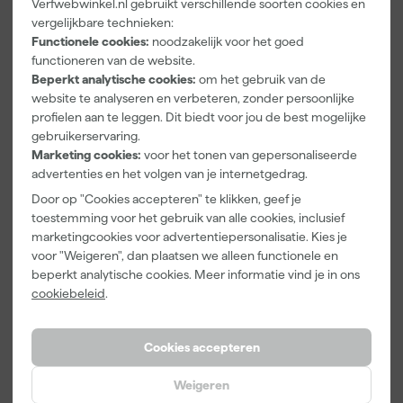
Verfwebwinkel.nl gebruikt verschillende soorten cookies en
Paintura
Farrow & Ball
Klingspor
vergelijkbare technieken:
Lucamax
F&B
Schuurblok
Washi tape -
Kleurenwaaie
100X70X25m
Functionele cookies:
noodzakelijk voor het goed
50mx24mm
r
m Sk 500
functioneren van de website.
Maandag
Maandag
Maandag
P220
Beperkt analytische cookies:
om het gebruik van de
bezorgd
bezorgd
bezorgd
website te analyseren en verbeteren, zonder persoonlijke
profielen aan te leggen. Dit biedt voor jou de best mogelijke
Adviesprijs
6,00
gebruikerservaring.
Marketing cookies:
voor het tonen van gepersonaliseerde
3
,
22
,
1
,
99
00
39
advertenties en het volgen van je internetgedrag.
incl. BTW
incl. BTW
incl. BTW
Door op "Cookies accepteren" te klikken, geef je
toestemming voor het gebruik van alle cookies, inclusief
marketingcookies voor advertentiepersonalisatie. Kies je
voor "Weigeren", dan plaatsen we alleen functionele en
beperkt analytische cookies. Meer informatie vind je in ons
cookiebeleid
.
Cookies accepteren
Weigeren
Farrow & Ball
Anza PRO
Farrow & Ball