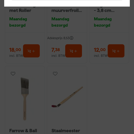
9" Verfbeugel
Maxi Micmex
Angled Brush
met Roller
muurverfrolle
- 3,8 cm
r - 18cm
breed
Maandag
Maandag
Maandag
bezorgd
bezorgd
bezorgd
Adviesprijs
8,53
18
,
7
,
12
,
00
38
00
incl. BTW
incl. BTW
incl. BTW
Farrow & Ball
Staalmeester