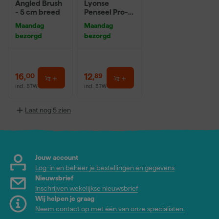
Angled Brush
Lyonse
- 5 cm breed
Penseel Pro-
Hybrid 2024 -
Maandag
Maandag
16
bezorgd
bezorgd
16
,
12
,
00
89
incl. BTW
incl. BTW
Laat nog 5 zien
Jouw account
Log-in en beheer je bestellingen en gegevens
Nieuwsbrief
Inschrijven wekelijkse nieuwsbrief
Wij helpen je graag
Neem contact op met één van onze specialisten.