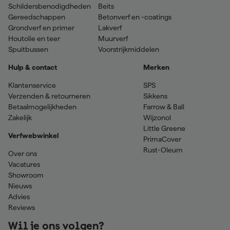
Schildersbenodigdheden
Beits
Gereedschappen
Betonverf en -coatings
Grondverf en primer
Lakverf
Houtolie en teer
Muurverf
Spuitbussen
Voorstrijkmiddelen
Hulp & contact
Merken
Klantenservice
SPS
Verzenden & retourneren
Sikkens
Betaalmogelijkheden
Farrow & Ball
Zakelijk
Wijzonol
Little Greene
Verfwebwinkel
PrimaCover
Rust-Oleum
Over ons
Vacatures
Showroom
Nieuws
Advies
Reviews
Wil je ons volgen?