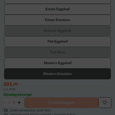
Estate Eggshell
Estate Emulsion
Exterior Eggshell
Flat Eggshell
Full Gloss
Modern Eggshell
Modern Emulsion
203
,
00
incl. BTW
Dinsdag bezorgd
In winkelwagen
Gratis verzending vanaf €50,-
Vandaag voor 18:00u besteld = morgen in huis