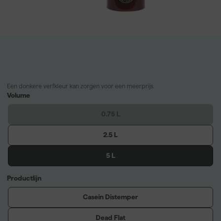
Een donkere verfkleur kan zorgen voor een meerprijs.
Volume
0.75 L
2.5 L
5 L
Productlijn
Casein Distemper
Dead Flat