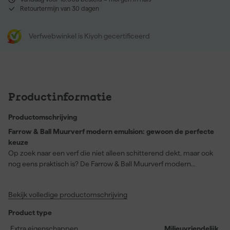
Retourtermijn van 30 dagen
Verfwebwinkel is Kiyoh gecertificeerd
Productinformatie
Productomschrijving
Farrow & Ball Muurverf modern emulsion: gewoon de perfecte
keuze
Op zoek naar een verf die niet alleen schitterend dekt, maar ook
nog eens praktisch is? De Farrow & Ball Muurverf modern
emulsion is een schimmelbestendige high-performance optie
voor je muren en plafonds. Of het nu gaat om de keuken,
Bekijk volledige productomschrijving
badkamer, hal of een intensief gebruikte ruimte, deze verf kan het
aan. De kleur Orangery (No. 70) voegt een warme, gele tint toe
Product type
aan elke kamer. Met een matte glansgraad en een rendement
van 12 vierkante meter per liter, biedt deze watergedragen (acryl)
Extra eigenschappen
Milieuvriendelijk,