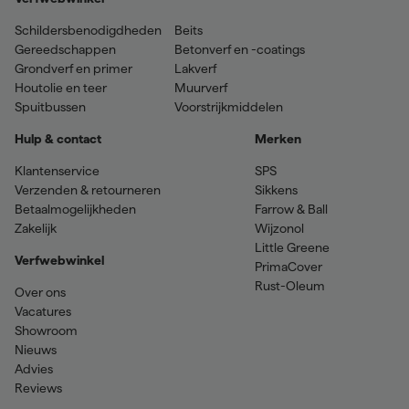
Schildersbenodigdheden
Beits
Gereedschappen
Betonverf en -coatings
Grondverf en primer
Lakverf
Houtolie en teer
Muurverf
Spuitbussen
Voorstrijkmiddelen
Hulp & contact
Merken
Klantenservice
SPS
Verzenden & retourneren
Sikkens
Betaalmogelijkheden
Farrow & Ball
Zakelijk
Wijzonol
Little Greene
Verfwebwinkel
PrimaCover
Rust-Oleum
Over ons
Vacatures
Showroom
Nieuws
Advies
Reviews