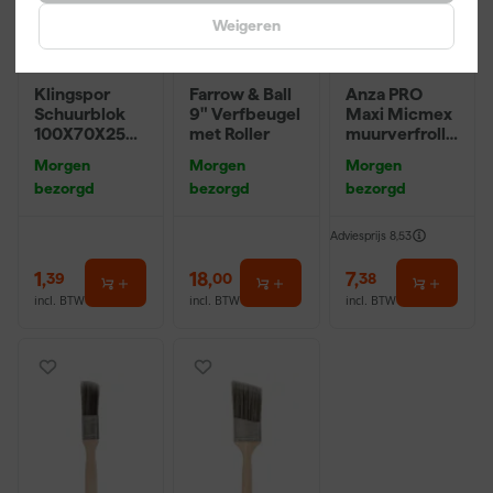
Weigeren
Klingspor
Farrow & Ball
Anza PRO
Schuurblok
9" Verfbeugel
Maxi Micmex
100X70X25m
met Roller
muurverfrolle
m Sk 500
r - 18cm
Morgen
Morgen
Morgen
P220
bezorgd
bezorgd
bezorgd
Adviesprijs
8,53
1
,
18
,
7
,
39
00
38
incl. BTW
incl. BTW
incl. BTW