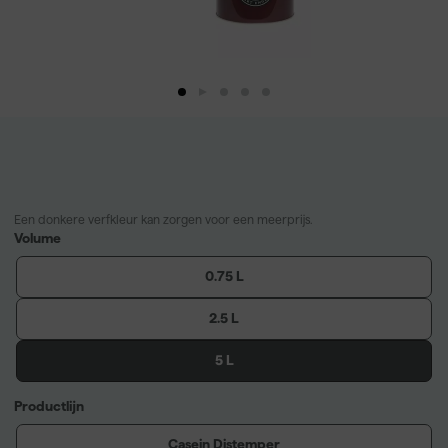
Een donkere verfkleur kan zorgen voor een meerprijs.
Volume
0.75 L
2.5 L
5 L
Productlijn
Casein Distemper