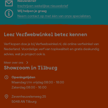
Nieuwsbrief
Inschrijven wekelijkse nieuwsbrief
Wij helpen je graag
Neem contact op met één van onze specialisten.
Leer Verfwebwinkel beter kennen
Verf kopen doe je bij Verfwebwinkel.nl, dé online verfwinkel van
Nederland. Voordelige verf van topkwaliteit en gratis deskundig
advies, wat je project ook is.
Meer over ons
Showroom in Tilburg
Openingstijden
Maandag t/m vrijdag 08:00 - 18:00
Zaterdag 08:00 - 16:00
Zevenheuvelenweg 25
5048 AN Tilburg