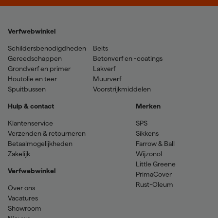
Verfwebwinkel
Schildersbenodigdheden
Beits
Gereedschappen
Betonverf en -coatings
Grondverf en primer
Lakverf
Houtolie en teer
Muurverf
Spuitbussen
Voorstrijkmiddelen
Hulp & contact
Merken
Klantenservice
SPS
Verzenden & retourneren
Sikkens
Betaalmogelijkheden
Farrow & Ball
Zakelijk
Wijzonol
Little Greene
Verfwebwinkel
PrimaCover
Rust-Oleum
Over ons
Vacatures
Showroom