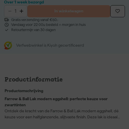
Over 1 week bezorgd
In winkelwagen
Gratis verzending vanaf €50,-
Vandaag voor 22:00u besteld = morgen in huis
Retourtermijn van 30 dagen
Verfwebwinkel is Kiyoh gecertificeerd
Productinformatie
Productomschrijving
Farrow & Ball Lak modern eggshell: perfecte keuze voor
zwarttinten
Ontdek de kracht van de Farrow & Ball Lak modern eggshell, dé
keuze voor een halfglanzende, slijtvaste finish. Deze lak is ideaal
voor toepassing op beton, hout en vloeren. Met zijn uitstekende
dekking en diepe, rijke kleur bereik je een afwerking die zowel