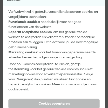
Verfwebwinkel.nl gebruikt verschillende soorten cookies en
vergelijkbare technieken:
Functionele cookies:
noodzakelijk voor het goed
Paintura
Farrow & Ball
Go!Paint Roll
functioneren van de website.
Lucamax
F&B
And Go
Beperkt analytische cookies:
om het gebruik van de
Washi tape -
Kleurenwaaie
Verfemmer -
50mx24mm
r
18cm Roller -
website te analyseren en verbeteren, zonder persoonlijke
Morgen
Morgen
Morgen
8L + 5
profielen aan te leggen. Dit biedt voor jou de best mogelijke
bezorgd
bezorgd
bezorgd
Inzetemmers
gebruikerservaring.
en deksel
Marketing cookies:
voor het tonen van gepersonaliseerde
Adviesprijs
6,00
advertenties en het volgen van je internetgedrag.
3
,
22
,
10
,
99
00
99
Door op "Cookies accepteren" te klikken, geef je
incl. BTW
incl. BTW
incl. BTW
toestemming voor het gebruik van alle cookies, inclusief
marketingcookies voor advertentiepersonalisatie. Kies je
voor "Weigeren", dan plaatsen we alleen functionele en
beperkt analytische cookies. Meer informatie vind je in ons
cookiebeleid
.
Cookies accepteren