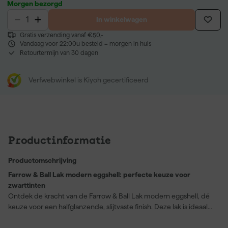
Morgen bezorgd
In winkelwagen
Gratis verzending vanaf €50,-
Vandaag voor 22:00u besteld = morgen in huis
Retourtermijn van 30 dagen
Verfwebwinkel is Kiyoh gecertificeerd
Productinformatie
Productomschrijving
Farrow & Ball Lak modern eggshell: perfecte keuze voor
zwarttinten
Ontdek de kracht van de Farrow & Ball Lak modern eggshell, dé
keuze voor een halfglanzende, slijtvaste finish. Deze lak is ideaal
voor toepassing op beton, hout en vloeren. Met zijn uitstekende
dekking en diepe, rijke kleur bereik je een afwerking die zowel