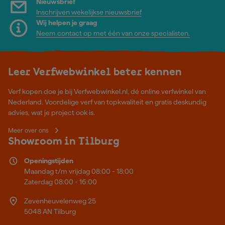
Nieuwsbrief
Inschrijven wekelijkse nieuwsbrief
Wij helpen je graag
Neem contact op met één van onze specialisten.
Leer Verfwebwinkel beter kennen
Verf kopen doe je bij Verfwebwinkel.nl, dé online verfwinkel van
Nederland. Voordelige verf van topkwaliteit en gratis deskundig
advies, wat je project ook is.
Meer over ons
Showroom in Tilburg
Openingstijden
Maandag t/m vrijdag 08:00 - 18:00
Zaterdag 08:00 - 16:00
Zevenheuvelenweg 25
5048 AN Tilburg