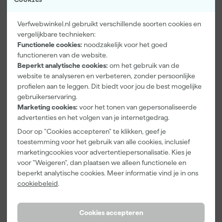
Verfwebwinkel.nl gebruikt verschillende soorten cookies en
vergelijkbare technieken:
Functionele cookies:
noodzakelijk voor het goed
Paintura
Farrow & Ball
Go!Paint Roll
functioneren van de website.
Lucamax
F&B
And Go
Beperkt analytische cookies:
om het gebruik van de
Washi tape -
Kleurenwaaie
Verfbak -
50mx24mm
r
12cm Roller -
website te analyseren en verbeteren, zonder persoonlijke
Morgen
Morgen
Morgen
0,5L + 5
profielen aan te leggen. Dit biedt voor jou de best mogelijke
bezorgd
bezorgd
bezorgd
Inzetbakken
gebruikerservaring.
Marketing cookies:
voor het tonen van gepersonaliseerde
Adviesprijs
6,00
advertenties en het volgen van je internetgedrag.
3
,
22
,
3
,
99
00
99
Door op "Cookies accepteren" te klikken, geef je
incl. BTW
incl. BTW
incl. BTW
toestemming voor het gebruik van alle cookies, inclusief
marketingcookies voor advertentiepersonalisatie. Kies je
voor "Weigeren", dan plaatsen we alleen functionele en
beperkt analytische cookies. Meer informatie vind je in ons
cookiebeleid
.
Cookies accepteren