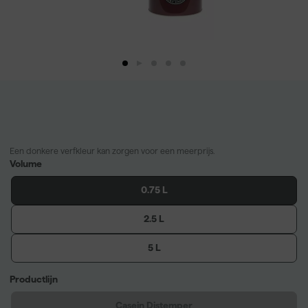
Een donkere verfkleur kan zorgen voor een meerprijs.
Volume
0.75 L
2.5 L
5 L
Productlijn
Casein Distemper