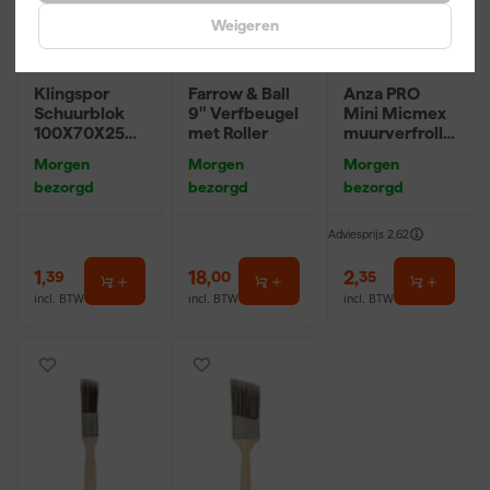
Weigeren
Klingspor
Farrow & Ball
Anza PRO
Schuurblok
9" Verfbeugel
Mini Micmex
100X70X25m
met Roller
muurverfrolle
m Sk 500
r - 10cm
Morgen
Morgen
Morgen
P220
bezorgd
bezorgd
bezorgd
Adviesprijs
2,62
1
,
18
,
2
,
39
00
35
incl. BTW
incl. BTW
incl. BTW