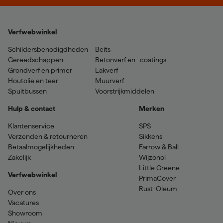
Verfwebwinkel
Schildersbenodigdheden
Beits
Gereedschappen
Betonverf en -coatings
Grondverf en primer
Lakverf
Houtolie en teer
Muurverf
Spuitbussen
Voorstrijkmiddelen
Hulp & contact
Merken
Klantenservice
SPS
Verzenden & retourneren
Sikkens
Betaalmogelijkheden
Farrow & Ball
Zakelijk
Wijzonol
Little Greene
Verfwebwinkel
PrimaCover
Rust-Oleum
Over ons
Vacatures
Showroom