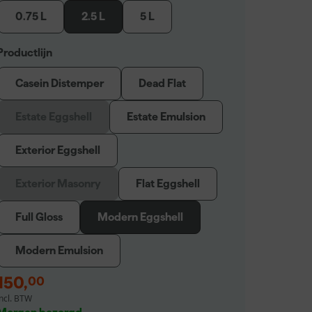
0.75 L
2.5 L
5 L
Productlijn
Casein Distemper
Dead Flat
Estate Eggshell
Estate Emulsion
Exterior Eggshell
Exterior Masonry
Flat Eggshell
Full Gloss
Modern Eggshell
Modern Emulsion
150
,
00
incl. BTW