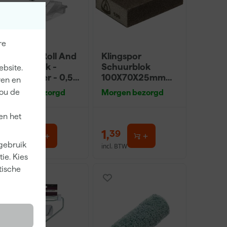
re
Go!Paint Roll And
Klingspor
Go Verfbak -
Schuurblok
ebsite.
12cm Roller - 0,5L
100X70X25mm
ren en
+ 5 Inzetbakken
Sk 500 P220
jou de
Morgen bezorgd
Morgen bezorgd
en het
3
,
1
,
99
39
 gebruik
incl. BTW
incl. BTW
ie. Kies
tische