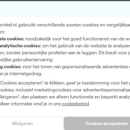
Binnen
Beton, Hout, Vloeren
nkel.nl gebruikt verschillende soorten cookies en vergelijkba
en:
ele cookies:
noodzakelijk voor het goed functioneren van de w
analytische cookies:
om het gebruik van de website te analyse
Zijdeglans
n, zonder persoonlijke profielen aan te leggen. Dit biedt voor 
elijke gebruikerservaring.
Dekkend
g cookies:
voor het tonen van gepersonaliseerde advertenties 
4 h
n je internetgedrag.
"Cookies accepteren" te klikken, geef je toestemming voor het
12 m²/l
cookies, inclusief marketingcookies voor advertentiepersonalisat
2 h
Weigeren", dan plaatsen we alleen functionele en beperkt analy
Meer informatie vind je in ons
cookiebeleid
.
Waterbasis (acryl)
Kwast, Viltroller
Weigeren
Cookies accepteren