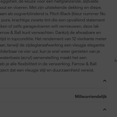
ggshell, dé keuze voor een halfglanzende, slijtvaste
 hout en vloeren. Met zijn uitstekende dekking en diepe,
zaam als oogverblindend is. Pitch Black (kleur nummer No.
pure, krachtige zwarte tint die een opvallend statement
ken of zelfs garagevloeren wilt vernieuwen, deze lak
rrow & Ball kunt verwachten. Dankzij de afwasbare en
ijd in topconditie. Het rendement van 12 vierkante meter
gaan, terwijl de zijdeglansafwerking een vleugje elegantie
lderbaar na vier uur, kun je snel weer genieten van je
waterbasis (acryl) samenstelling maakt het een
A
 je alle flexibiliteit in de verwerking. Farrow & Ball
ect dat een vleugje stijl en duurzaamheid vereist.
Milieuvriendelijk