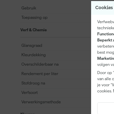
Cookies
Gebruik
Toepassing op
Verfwebwi
techniek
Verf & Chemie
Function
Beperkt 
Glansgraad
verbetere
best mog
Kleurdekking
Marketin
Overschilderbaar na
volgen va
Door op 
Rendement per liter
van alle 
Stofdroog na
je voor "
cookies. 
Verfsoort
Verwerkingsmethode