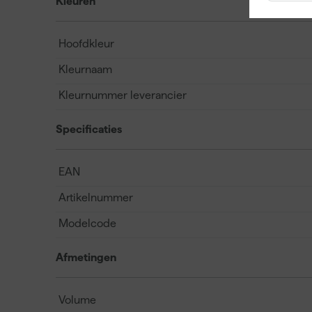
Kleuren
Hoofdkleur
Kleurnaam
Kleurnummer leverancier
Specificaties
EAN
Artikelnummer
Modelcode
Afmetingen
Volume