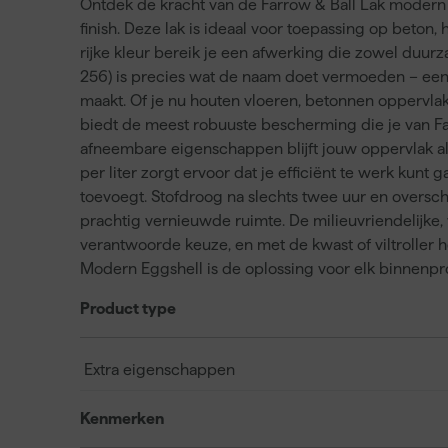
Ontdek de kracht van de Farrow & Ball Lak modern e
finish. Deze lak is ideaal voor toepassing op beton,
rijke kleur bereik je een afwerking die zowel duur
256) is precies wat de naam doet vermoeden – een 
maakt. Of je nu houten vloeren, betonnen oppervlak
biedt de meest robuuste bescherming die je van Fa
afneembare eigenschappen blijft jouw oppervlak alt
per liter zorgt ervoor dat je efficiënt te werk kunt 
toevoegt. Stofdroog na slechts twee uur en overschi
prachtig vernieuwde ruimte. De milieuvriendelijke, 
verantwoorde keuze, en met de kwast of viltroller heb
Modern Eggshell is de oplossing voor elk binnenproj
Product type
Extra eigenschappen
Kenmerken