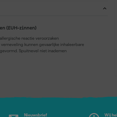
en (EUH-zinnen)
llergische reactie veroorzaken
j verneveling kunnen gevaarlijke inhaleerbare
gevormd. Spuitnevel niet inademen
Nieuwsbrief
Wij he