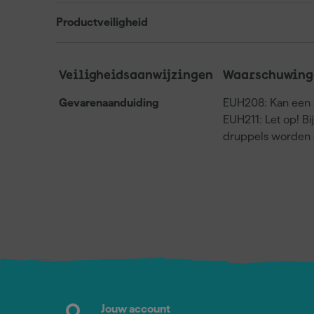
Productveiligheid
Veiligheidsaanwijzingen
Waarschuwing
Gevarenaanduiding
EUH208: Kan een a
EUH211: Let op! Bi
druppels worden 
Jouw account