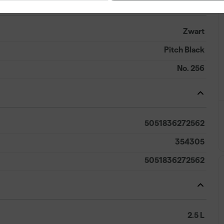
Zwart
Pitch Black
No. 256
5051836272562
354305
5051836272562
2.5 L