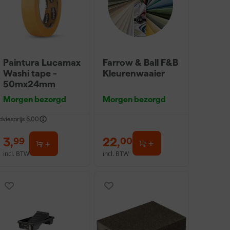
Paintura Lucamax
Farrow & Ball F&B
Washi tape -
Kleurenwaaier
50mx24mm
Morgen bezorgd
Morgen bezorgd
dviesprijs
6,00
3
,
22
,
99
00
incl. BTW
incl. BTW