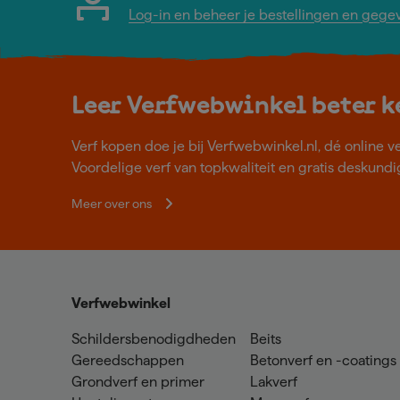
Log-in en beheer je bestellingen en gege
Leer Verfwebwinkel beter 
Verf kopen doe je bij Verfwebwinkel.nl, dé online v
Voordelige verf van topkwaliteit en gratis deskundig
Meer over ons
Verfwebwinkel
Schildersbenodigdheden
Beits
Gereedschappen
Betonverf en -coatings
Grondverf en primer
Lakverf