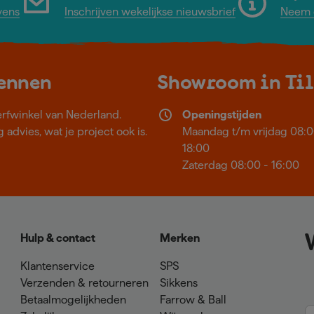
vens
Inschrijven wekelijkse nieuwsbrief
Neem c
kennen
Showroom in Ti
erfwinkel van Nederland.
Openingstijden
 advies, wat je project ook is.
Maandag t/m vrijdag 08:0
18:00
Zaterdag 08:00 - 16:00
Hulp & contact
Merken
Klantenservice
SPS
Verzenden & retourneren
Sikkens
Betaalmogelijkheden
Farrow & Ball