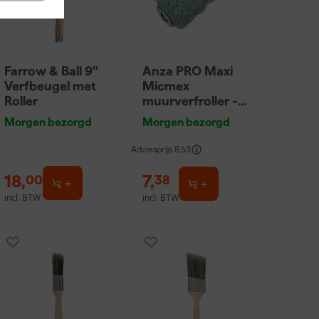
Farrow & Ball 9"
Anza PRO Maxi
Verfbeugel met
Micmex
Roller
muurverfroller -
18cm
Morgen bezorgd
Morgen bezorgd
Adviesprijs
8,53
18
,
7
,
00
38
incl. BTW
incl. BTW