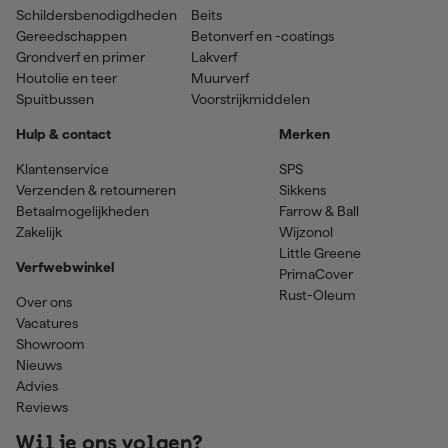
Schildersbenodigdheden
Beits
Gereedschappen
Betonverf en -coatings
Grondverf en primer
Lakverf
Houtolie en teer
Muurverf
Spuitbussen
Voorstrijkmiddelen
Hulp & contact
Merken
Klantenservice
SPS
Verzenden & retourneren
Sikkens
Betaalmogelijkheden
Farrow & Ball
Zakelijk
Wijzonol
Little Greene
Verfwebwinkel
PrimaCover
Rust-Oleum
Over ons
Vacatures
Showroom
Nieuws
Advies
Reviews
Wil je ons volgen?