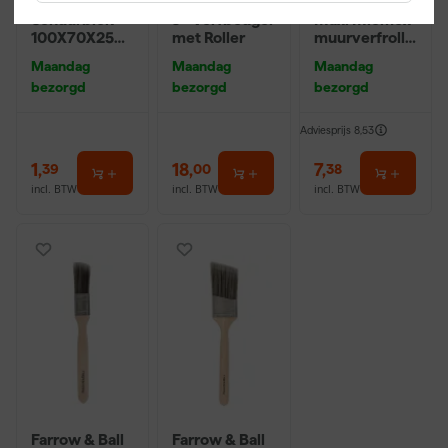
Klingspor
Farrow & Ball
Anza PRO
Schuurblok
9" Verfbeugel
Maxi Micmex
100X70X25m
met Roller
muurverfrolle
m Sk 500
r - 18cm
Maandag
Maandag
Maandag
P220
bezorgd
bezorgd
bezorgd
Adviesprijs
8,53
1
,
18
,
7
,
39
00
38
incl. BTW
incl. BTW
incl. BTW
Farrow & Ball
Farrow & Ball