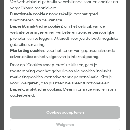
Verfwebwinkel.nl gebruikt verschillende soorten cookies en
Paintura
Farrow & Ball
Go!Paint Roll
vergelijkbare technieken:
Lucamax
F&B
And Go
Functionele cookies:
noodzakelijk voor het goed
Washi tape -
Kleurenwaaie
Verfbak -
50mx24mm
r
12cm Roller -
functioneren van de website.
Maandag
Maandag
Maandag
0,5L + 5
Beperkt analytische cookies:
om het gebruik van de
bezorgd
bezorgd
bezorgd
Inzetbakken
website te analyseren en verbeteren, zonder persoonlijke
profielen aan te leggen. Dit biedt voor jou de best mogelijke
Adviesprijs
6,00
gebruikerservaring.
Marketing cookies:
voor het tonen van gepersonaliseerde
3
,
22
,
3
,
99
00
99
advertenties en het volgen van je internetgedrag.
incl. BTW
incl. BTW
incl. BTW
Door op "Cookies accepteren" te klikken, geef je
toestemming voor het gebruik van alle cookies, inclusief
marketingcookies voor advertentiepersonalisatie. Kies je
voor "Weigeren", dan plaatsen we alleen functionele en
beperkt analytische cookies. Meer informatie vind je in ons
cookiebeleid
.
Cookies accepteren
Weigeren