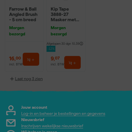
Farrow & Ball
Kip Tape
Angled Brush
3888-27
- 5 cm breed
Masker met
Washi Tape -
Morgen
Morgen
2,7 x 20m
bezorgd
bezorgd
Afgelopen 30 dgn
10,39
-12%
16
,
9
,
00
07
incl. BTW
incl. BTW
Laat nog 3 zien
Jouw account
Log-in en beheer je bestellingen en gegevens
Nieuwsbrief
Inschrijven wekelijkse nieuwsbrief
Wij helpen je graag