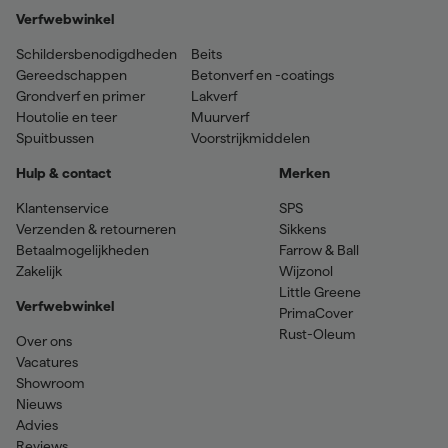
Verfwebwinkel
Schildersbenodigdheden
Beits
Gereedschappen
Betonverf en -coatings
Grondverf en primer
Lakverf
Houtolie en teer
Muurverf
Spuitbussen
Voorstrijkmiddelen
Hulp & contact
Merken
Klantenservice
SPS
Verzenden & retourneren
Sikkens
Betaalmogelijkheden
Farrow & Ball
Zakelijk
Wijzonol
Little Greene
Verfwebwinkel
PrimaCover
Rust-Oleum
Over ons
Vacatures
Showroom
Nieuws
Advies
Reviews