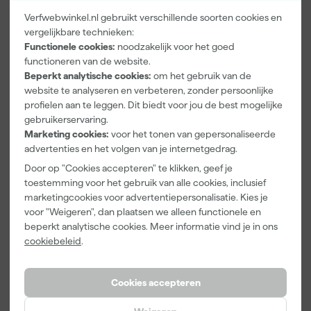
Verfwebwinkel.nl gebruikt verschillende soorten cookies en
vergelijkbare technieken:
Paintura
Farrow & Ball
Klingspor
Functionele cookies:
noodzakelijk voor het goed
Lucamax
F&B
Schuurblok
Washi tape -
Kleurenwaaie
100X70X25m
functioneren van de website.
50mx24mm
r
m Sk 500
Beperkt analytische cookies:
om het gebruik van de
Morgen
Morgen
Morgen
P220
website te analyseren en verbeteren, zonder persoonlijke
bezorgd
bezorgd
bezorgd
profielen aan te leggen. Dit biedt voor jou de best mogelijke
gebruikerservaring.
Adviesprijs
6,00
Marketing cookies:
voor het tonen van gepersonaliseerde
advertenties en het volgen van je internetgedrag.
3
,
22
,
1
,
99
00
39
incl. BTW
incl. BTW
incl. BTW
Door op "Cookies accepteren" te klikken, geef je
toestemming voor het gebruik van alle cookies, inclusief
marketingcookies voor advertentiepersonalisatie. Kies je
voor "Weigeren", dan plaatsen we alleen functionele en
beperkt analytische cookies. Meer informatie vind je in ons
cookiebeleid
.
Cookies accepteren