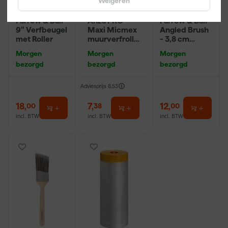
Weigeren
Farrow & Ball
Anza PRO
Farrow & Ball
9" Verfbeugel
Maxi Micmex
Angled Brush
met Roller
muurverfrolle
- 3,8 cm
r - 18cm
breed
Morgen
Morgen
Morgen
bezorgd
bezorgd
bezorgd
Adviesprijs
8,53
18
,
7
,
12
,
00
38
00
incl. BTW
incl. BTW
incl. BTW