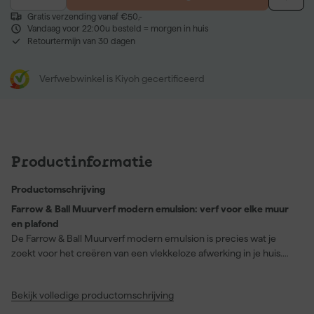
Gratis verzending vanaf €50,-
Vandaag voor 22:00u besteld = morgen in huis
Retourtermijn van 30 dagen
Verfwebwinkel is Kiyoh gecertificeerd
Productinformatie
Productomschrijving
Farrow & Ball Muurverf modern emulsion: verf voor elke muur
en plafond
De Farrow & Ball Muurverf modern emulsion is precies wat je
zoekt voor het creëren van een vlekkeloze afwerking in je huis.
Met een dekking die geschikt is voor muren en plafonds, biedt
deze verf een schimmelbestendige en afwasbare finish, ideaal
Bekijk volledige productomschrijving
voor drukbezochte ruimtes zoals de keuken, badkamer en hal.
De kleur "Porphyry Pink" (No. 49) geeft een moderne, sfeervolle