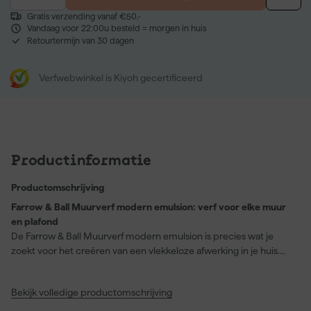
Gratis verzending vanaf €50,-
Vandaag voor 22:00u besteld = morgen in huis
Retourtermijn van 30 dagen
Verfwebwinkel is Kiyoh gecertificeerd
Productinformatie
Productomschrijving
Farrow & Ball Muurverf modern emulsion: verf voor elke muur
en plafond
De Farrow & Ball Muurverf modern emulsion is precies wat je
zoekt voor het creëren van een vlekkeloze afwerking in je huis.
Met een dekking die geschikt is voor muren en plafonds, biedt
deze verf een schimmelbestendige en afwasbare finish, ideaal
Bekijk volledige productomschrijving
voor drukbezochte ruimtes zoals de keuken, badkamer en hal.
De kleur "Porphyry Pink" (No. 49) geeft een moderne, sfeervolle