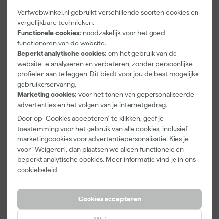
Verfwebwinkel.nl gebruikt verschillende soorten cookies en
vergelijkbare technieken:
Paintura
Farrow & Ball
Go!Paint Roll
Functionele cookies:
noodzakelijk voor het goed
Lucamax
F&B
And Go
Washi tape -
Kleurenwaaie
Verfbak -
functioneren van de website.
50mx24mm
r
12cm Roller -
Beperkt analytische cookies:
om het gebruik van de
Morgen
Morgen
Morgen
0,5L + 5
website te analyseren en verbeteren, zonder persoonlijke
bezorgd
bezorgd
bezorgd
Inzetbakken
profielen aan te leggen. Dit biedt voor jou de best mogelijke
gebruikerservaring.
Adviesprijs
6,00
Marketing cookies:
voor het tonen van gepersonaliseerde
advertenties en het volgen van je internetgedrag.
3
,
22
,
3
,
99
00
99
incl. BTW
incl. BTW
incl. BTW
Door op "Cookies accepteren" te klikken, geef je
toestemming voor het gebruik van alle cookies, inclusief
marketingcookies voor advertentiepersonalisatie. Kies je
voor "Weigeren", dan plaatsen we alleen functionele en
beperkt analytische cookies. Meer informatie vind je in ons
cookiebeleid
.
Cookies accepteren