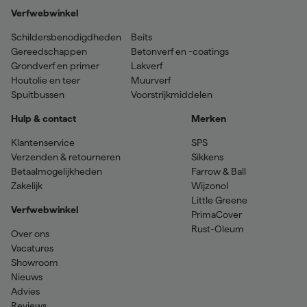
Verfwebwinkel
Schildersbenodigdheden
Beits
Gereedschappen
Betonverf en -coatings
Grondverf en primer
Lakverf
Houtolie en teer
Muurverf
Spuitbussen
Voorstrijkmiddelen
Hulp & contact
Merken
Klantenservice
SPS
Verzenden & retourneren
Sikkens
Betaalmogelijkheden
Farrow & Ball
Zakelijk
Wijzonol
Little Greene
Verfwebwinkel
PrimaCover
Rust-Oleum
Over ons
Vacatures
Showroom
Nieuws
Advies
Reviews