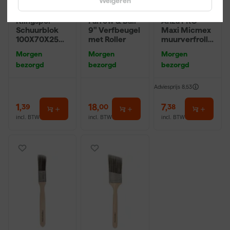
Weigeren
Klingspor
Farrow & Ball
Anza PRO
Schuurblok
9" Verfbeugel
Maxi Micmex
100X70X25m
met Roller
muurverfrolle
m Sk 500
r - 18cm
Morgen
Morgen
Morgen
P220
bezorgd
bezorgd
bezorgd
Adviesprijs
8,53
1
,
18
,
7
,
39
00
38
incl. BTW
incl. BTW
incl. BTW