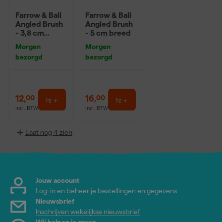
Farrow & Ball
Farrow & Ball
Angled Brush
Angled Brush
- 3,8 cm
- 5 cm breed
breed
Morgen
Morgen
bezorgd
bezorgd
12
,
16
,
00
00
incl. BTW
incl. BTW
Laat nog 4 zien
Jouw account
Log-in en beheer je bestellingen en gegevens
Nieuwsbrief
Inschrijven wekelijkse nieuwsbrief
Wij helpen je graag